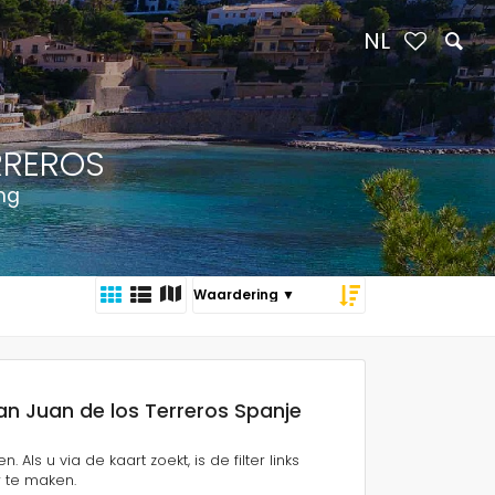
NL
RREROS
ng
San Juan de los Terreros Spanje
Als u via de kaart zoekt, is de filter links
r te maken.