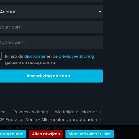
nhef:
Ik heb de
disclaimer
en de
privacyverklaring
gelezen en accepteer ze.
Inschrijving opslaan
den
Privacyverklaring
Wettelijke disclaimer
26 Poolvillas Denia - Alle rechten voorbehouden
Online Booking System Powered by
i-rent.net
Voorkeuren
Alles afwijzen
Meer info vindt u hier