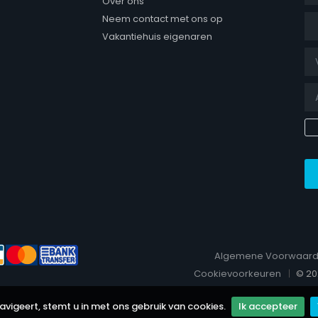
Over ons
Aa
Neem contact met ons op
Vakantiehuis eigenaren
 page
Algemene Voorwaar
Cookievoorkeuren
© 20
navigeert, stemt u in met ons gebruik van cookies.
Ik accepteer