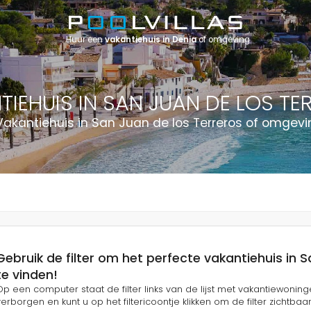
Huur een
vakantiehuis in Denia
of omgeving
TIEHUIS IN SAN JUAN DE LOS TE
 Vakantiehuis in San Juan de los Terreros of omgevi
Gebruik de filter om het perfecte vakantiehuis in 
te vinden!
Op een computer staat de filter links van de lijst met vakantiewoningen. 
verborgen en kunt u op het filtericoontje klikken om de filter zichtbaa