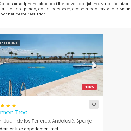
Op een smartphone staat de filter boven de lijst met vakantiehuizen.
verfijnen op gebied, aantal personen, accommodatietype etc. Maak 
voor het beste resultaat.
PARTEMENT
evious
Next
NIEUW
emon Tree
n Juan de los Terreros, Andalusië, Spanje
dern en luxe appartement met