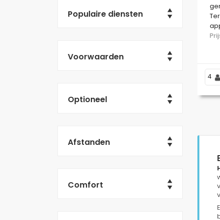
ge
Populaire diensten
Ter
app
res
Pr
sup
Voorwaarden
4
Optioneel
Afstanden
Comfort