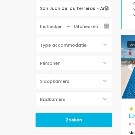
Type accommodatie
AP
Personen
Pr
Slaapkamers
Badkamers
L
Sa
Mo