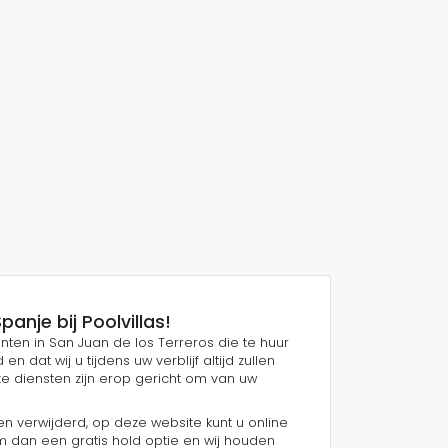
anje bij Poolvillas!
ten in San Juan de los Terreros die te huur
at wij u tijdens uw verblijf altijd zullen
e diensten zijn erop gericht om van uw
ken verwijderd, op deze website kunt u online
m dan een gratis hold optie en wij houden