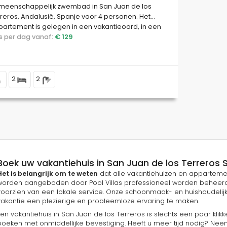
meenschappelijk zwembad in San Juan de los
reros, Andalusië, Spanje voor 4 personen. Het
artement is gelegen in een vakantieoord, in een
identieel en bergachtig gebied, dichtbij
ijs per dag vanaf:
€ 129
ermarkten en op 100 m van het strand.
2
2
Boek uw vakantiehuis in San Juan de los Terreros Sp
Het is belangrijk om te weten
dat alle vakantiehuizen en appartemen
worden aangeboden door Pool Villas professioneel worden beheerd en d
voorzien van een lokale service. Onze schoonmaak- en huishoudelijk
vakantie een plezierige en probleemloze ervaring te maken.
Een vakantiehuis in San Juan de los Terreros is slechts een paar klik
boeken met onmiddellijke bevestiging. Heeft u meer tijd nodig? Nee