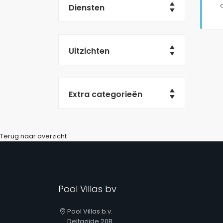
Diensten
Uitzichten
Extra categorieën
Terug naar overzicht
Pool Villas bv
Pool Villas b.v.
Deltazijde 20B