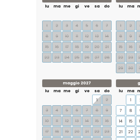
lu
ma
me
gi
ve
sa
do
lu
ma
1
2
3
4
5
6
7
1
2
8
9
10
11
12
13
14
8
9
15
16
17
18
19
20
21
15
16
22
23
24
25
26
27
28
22
23
29
30
maggio 2027
g
lu
ma
me
gi
ve
sa
do
lu
ma
2
1
1
3
4
5
6
7
8
9
7
8
10
11
12
13
14
15
16
14
15
17
18
19
20
21
22
23
21
22