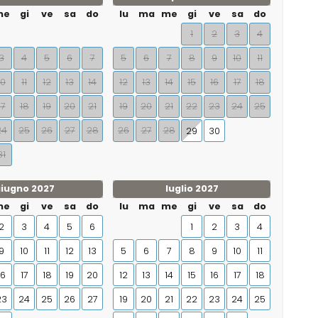
me
gi
ve
sa
do
lu
ma
me
gi
ve
sa
do
1
2
3
4
3
4
5
6
7
5
6
7
8
9
10
11
10
11
12
13
14
12
13
14
15
16
17
18
17
18
19
20
21
19
20
21
22
23
24
25
24
25
26
27
28
26
27
28
29
30
31
iugno 2027
luglio 2027
me
gi
ve
sa
do
lu
ma
me
gi
ve
sa
do
2
3
4
5
6
1
2
3
4
9
10
11
12
13
5
6
7
8
9
10
11
16
17
18
19
20
12
13
14
15
16
17
18
23
24
25
26
27
19
20
21
22
23
24
25