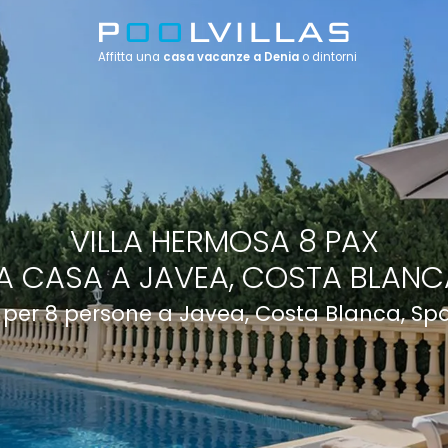
Affitta una
casa vacanze a Denia
o dintorni
VILLA HERMOSA 8 PAX
A CASA A JAVEA, COSTA BLANC
a per 8 persone a Javea, Costa Blanca, S