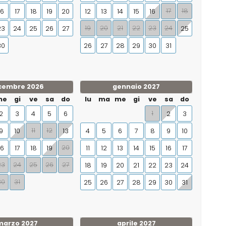
17
18
16
17
18
19
20
12
13
14
15
16
19
20
21
22
23
24
23
24
25
26
27
25
30
26
27
28
29
30
31
cembre 2026
gennaio 2027
me
gi
ve
sa
do
lu
ma
me
gi
ve
sa
do
1
2
3
4
5
6
2
3
11
12
9
10
13
4
5
6
7
8
9
10
20
16
17
18
19
11
12
13
14
15
16
17
23
24
25
26
27
18
19
20
21
22
23
24
30
31
25
26
27
28
29
30
31
marzo 2027
aprile 2027