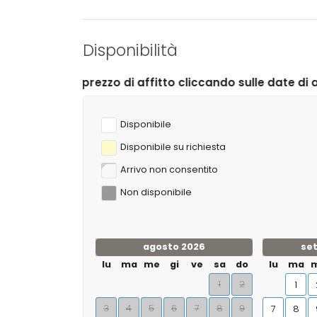
Disponibilità
 di affitto cliccando sulle date di arrivo e di partenza 
Disponibile
Disponibile su richiesta
Arrivo non consentito
Non disponibile
agosto 2026
se
lu
ma
me
gi
ve
sa
do
lu
ma
1
2
1
3
4
5
6
7
8
9
7
8