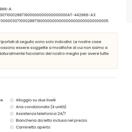
cia e WC
/doccia, WC e asciugacapelli
42966-A
0000307100028871900000000000000000AT-442966-A3
SFCNT00000307100028871900000000000000000000000000005
iportati di seguito sono solo indicativi. Le nostre case
 mobili da giardino con lettini
 possono essere soggette a modifiche di cui non siamo a
aturalmente facciamo del nostro meglio per avere tutte
illa)
 villa
e.
Alloggio su due livelli.
 chilometri dalla villa)
Aria condizionata (4 unità)
Assistenza telefonica 24/7
hilometri)
Biancheria da letto inclusa nel prezzo
ometri
Caminetto aperto