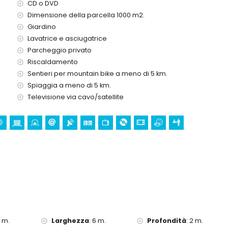
CD o DVD
ini
Dimensione della parcella 1000 m2.
ella villa
Giardino
Lavatrice e asciugatrice
Parcheggio privato
Riscaldamento
 ore su 24
Sentieri per mountain bike a meno di 5 km.
Spiaggia a meno di 5 km.
Televisione via cavo/satellite
a)
tre vacanze a Jávea, Costa Blanca
lanca
io)
i dalla villa)
a villa)
2 m.
Larghezza
:
6 m.
Profondità
:
2 m.