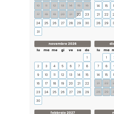
10
11
12
13
14
15
16
14
15
17
18
19
20
21
22
23
21
22
24
25
26
27
28
29
30
28
29
31
novembre 2026
di
lu
ma
me
gi
ve
sa
do
lu
ma
1
1
2
3
4
5
6
7
8
7
8
9
10
11
12
13
14
15
14
15
21
22
16
17
18
19
20
21
22
28
29
23
24
25
26
27
28
29
30
febbraio 2027