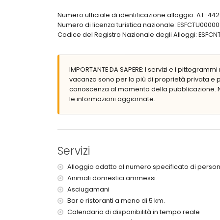
bagno en-suite con lavabo singolo, vasca, doc
bagno con doppio lavabo, combinazione vasca
Numero ufficiale di identificazione alloggio: AT-4
bagno con lavabo singolo, vasca, doccia e WC
Numero di licenza turistica nazionale: ESFCTU0
Codice del Registro Nazionale degli Alloggi: E
Esterno della villa
terreno recintato
piscina privata di 12m x 6m e 2m di profondità
IMPORTANTE DA SAPERE: I servizi e i pittogrammi r
meraviglioso giardino con prato, ghiaia, alberi e
vacanza sono per lo più di proprietà privata e
2 terrazze
conoscenza al momento della pubblicazione. N
barbecue
le informazioni aggiornate.
doccia esterna
zona salotto esterna e zona pranzo esterna
4 posti auto privati e coperti
Ulteriori informazioni
Servizi
città più vicina: Jávea (entro 10 chilometri dalla v
riva o spiaggia più vicina entro 5 chilometri dalla
Alloggio adatto al numero specificato di person
spiaggia più vicina: La Granadella, Jávea (entro 5
Animali domestici ammessi.
porto più vicino entro 10 chilometri dalla villa
Asciugamani
aeroporto più vicino: Alicante (> 100 chilometri)
secondo aeroporto più vicino: Valencia (> 100 c
Bar e ristoranti a meno di 5 km.
trasporto pubblico vicino: autobus entro 10 chil
Calendario di disponibilità in tempo reale
animali domestici ammessi