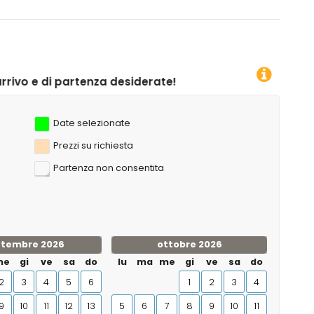
desiderate!
Date selezionate
Prezzi su richiesta
Partenza non consentita
ttembre 2026
ottobre 2026
me
gi
ve
sa
do
lu
ma
me
gi
ve
sa
do
2
3
4
5
6
1
2
3
4
9
10
11
12
13
5
6
7
8
9
10
11