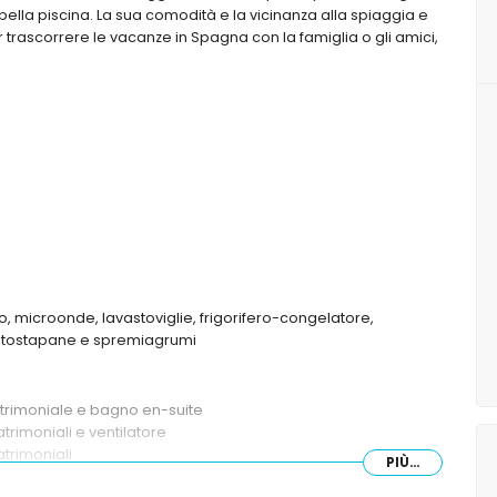
bella piscina. La sua comodità e la vicinanza alla spiaggia e
er trascorrere le vacanze in Spagna con la famiglia o gli amici,
co, microonde, lavastoviglie, frigorifero-congelatore,
re, tostapane e spremiagrumi
atrimoniale e bagno en-suite
trimoniali e ventilatore
atrimoniali
PIÙ...
ngoli