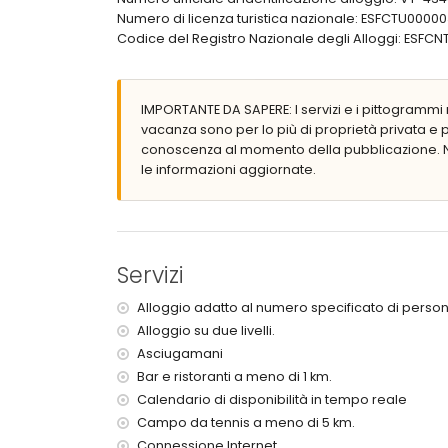
terreno recintato
Numero di licenza turistica nazionale: ESFCTU0
piscina privata di 7m x 3.5m
Codice del Registro Nazionale degli Alloggi: 
piscina comunale
piscina per bambini
giardino comune con prato e alberi
barbecue
IMPORTANTE DA SAPERE: I servizi e i pittogrammi r
parcheggio comune
vacanza sono per lo più di proprietà privata e
conoscenza al momento della pubblicazione. N
Ulteriori informazioni
le informazioni aggiornate.
città più vicina: Calpe (entro 3 chilometri dalla vi
spiaggia più vicina: La Fustera (entro 1000 metri d
aeroporto più vicino: El Altet (Alicante) (entro 100
secondo aeroporto più vicino: Manises (Valencia
vietato fumare
Servizi
animali domestici non ammessi
L'alloggio è molto adatto per famiglie con bamb
Alloggio adatto al numero specificato di person
Alloggio su due livelli.
Servizi e strutture inclusi nel prezzo di affitto d
Asciugamani
internet (WiFi)
Bar e ristoranti a meno di 1 km.
ferro da stiro e asse da stiro
Calendario di disponibilità in tempo reale
biancheria da letto e asciugamani
Campo da tennis a meno di 5 km.
servizio di emergenza 24 ore su 24
Connessione Internet