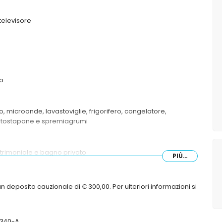
televisore
o.
co, microonde, lavastoviglie, frigorifero, congelatore,
re, tostapane e spremiagrumi
atrimoniale e bagno privato
PIÙ...
a con 2 letti singoli
 e WC
n deposito cauzionale di € 300,00. Per ulteriori informazioni si
34340-A