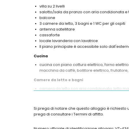
villa su 2 livelli
salotto/sala da pranzo con aria condizionata e 
balcone
3 camere da letto, 3 bagni e 1 WC per gli ospiti
antenna satellitare
cassaforte
locale lavanderia con lavatrice
Il piano principale è accessibile solo dall'estern
Cucina
cucina con piano cottura elettrico, forno elettri
macchina da caffè, bollitore elettrico, frullato
Camere da letto e bagni
camera da letto con aria condizionata, letto m
2 camere da letto con aria condizionata, ciascun
bagno privato con lavabo singolo, vasca, bidet
bagno con lavabo singolo, doccia e WC
Si prega di notare che questo alloggio è richiesto u
bagno con lavabo singolo e WC
prega di consultare i Termini di affitto.
Esterno della villa
Numero ufficiale di identificazione alloggio: VT-4