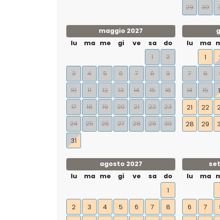
29
30
maggio 2027
g
lu
ma
me
gi
ve
sa
do
lu
ma
1
2
1
3
4
5
6
7
8
9
7
8
10
11
12
13
14
15
16
14
15
17
18
19
20
21
22
23
21
22
24
25
26
27
28
29
30
28
29
31
agosto 2027
se
lu
ma
me
gi
ve
sa
do
lu
ma
1
2
3
4
5
6
7
8
6
7