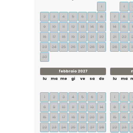
1
1
2
3
4
5
6
7
8
7
8
9
10
11
12
13
14
15
14
15
16
17
18
19
20
21
22
21
22
23
24
25
26
27
28
29
28
29
30
febbraio 2027
lu
ma
me
gi
ve
sa
do
lu
ma
1
2
3
4
5
6
7
1
2
8
9
10
11
12
13
14
8
9
15
16
17
18
19
20
21
15
16
22
23
24
25
26
27
28
22
23