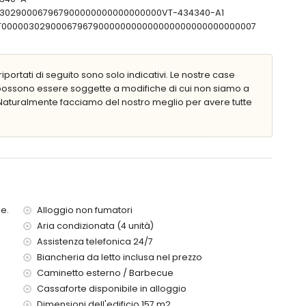
0000302900067967900000000000000000VT-434340-A1
ESFCNT00000302900067967900000000000000000000000000007
iportati di seguito sono solo indicativi. Le nostre case
 possono essere soggette a modifiche di cui non siamo a
aturalmente facciamo del nostro meglio per avere tutte
lla)
alla villa)
 chilometri dalla villa)
) (> 100 chilometri)
ini
e.
Alloggio non fumatori
Aria condizionata (4 unità)
ella villa
Assistenza telefonica 24/7
Biancheria da letto inclusa nel prezzo
Caminetto esterno / Barbecue
Cassaforte disponibile in alloggio
Dimensioni dell'edificio 157 m2.