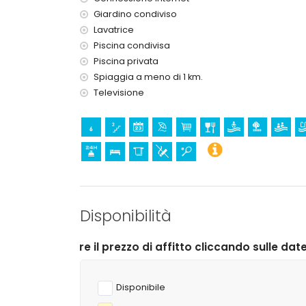
Servizi e strutture a pagamento
Giardino condiviso
riscaldamento centralizzato e aria condizionata
Lavatrice
lettino per bambini/culla (su richiesta)
Piscina condivisa
Piscina privata
Sport
Spiaggia a meno di 1 km.
tennis (entro 5 chilometri dalla villa)
Televisione
golf (entro 10 chilometri dalla villa)
Disponibilità
prezzo di affitto cliccando sulle date di arrivo e di par
Disponibile