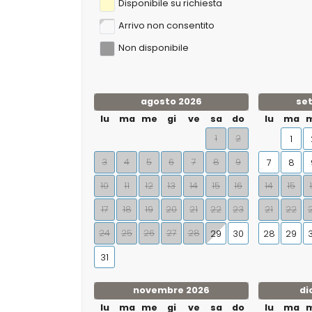
Disponibile su richiesta
Arrivo non consentito
Non disponibile
agosto 2026
se
lu
ma
me
gi
ve
sa
do
lu
ma
1
2
1
3
4
5
6
7
8
9
7
8
10
11
12
13
14
15
16
14
15
17
18
19
20
21
22
23
21
22
24
25
26
27
28
29
30
28
29
31
novembre 2026
di
lu
ma
me
gi
ve
sa
do
lu
ma