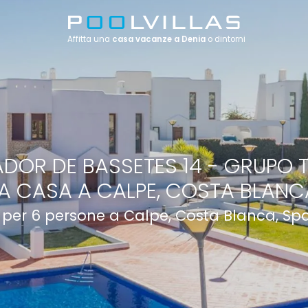
Affitta una
casa vacanze a Denia
o dintorni
DOR DE BASSETES 14 - GRUPO T
A CASA A CALPE, COSTA BLANC
a per 6 persone a Calpe, Costa Blanca, S