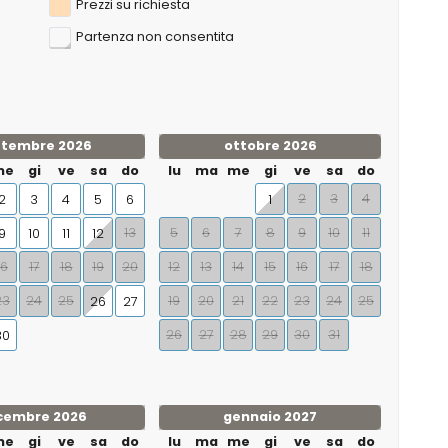
Prezzi su richiesta
Partenza non consentita
ttembre 2026
ottobre 2026
me
gi
ve
sa
do
lu
ma
me
gi
ve
sa
do
2
3
4
2
3
4
5
6
1
13
5
6
7
8
9
10
11
9
10
11
12
16
17
18
19
20
12
13
14
15
16
17
18
23
24
25
19
20
21
22
23
24
25
26
27
26
27
28
29
30
31
30
cembre 2026
gennaio 2027
me
gi
ve
sa
do
lu
ma
me
gi
ve
sa
do