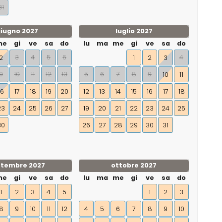
31
iugno 2027
luglio 2027
me
gi
ve
sa
do
lu
ma
me
gi
ve
sa
do
3
4
5
6
4
2
1
2
3
9
10
11
12
13
5
6
7
8
9
10
11
16
17
18
19
20
12
13
14
15
16
17
18
23
24
25
26
27
19
20
21
22
23
24
25
30
26
27
28
29
30
31
ttembre 2027
ottobre 2027
me
gi
ve
sa
do
lu
ma
me
gi
ve
sa
do
1
2
3
4
5
1
2
3
8
9
10
11
12
4
5
6
7
8
9
10