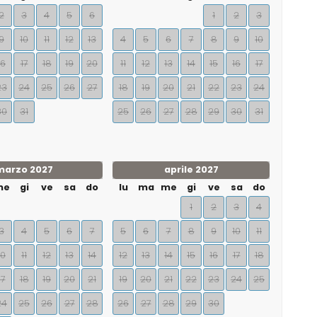
2
3
4
5
6
1
2
3
9
10
11
12
13
4
5
6
7
8
9
10
16
17
18
19
20
11
12
13
14
15
16
17
23
24
25
26
27
18
19
20
21
22
23
24
30
31
25
26
27
28
29
30
31
marzo 2027
aprile 2027
me
gi
ve
sa
do
lu
ma
me
gi
ve
sa
do
1
2
3
4
3
4
5
6
7
5
6
7
8
9
10
11
10
11
12
13
14
12
13
14
15
16
17
18
17
18
19
20
21
19
20
21
22
23
24
25
24
25
26
27
28
26
27
28
29
30