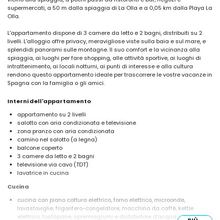
supermercati, a 50 m dalla spiaggia di La Olla e a 0,05 km dalla Playa La
Olla.
L'appartamento dispone di 3 camere da letto e 2 bagni, distribuiti su 2
livelli. L'alloggio offre privacy, meravigliose viste sulla baia e sul mare, e
splendidi panorami sulle montagne. Il suo comfort e la vicinanza alla
spiaggia, ai luoghi per fare shopping, alle attività sportive, ai luoghi di
intrattenimento, ai locali notturni, ai punti di interesse e alla cultura
rendono questo appartamento ideale per trascorrere le vostre vacanze in
Spagna con la famiglia o gli amici.
Interni dell'appartamento
appartamento su 2 livelli
salotto con aria condizionata e televisione
zona pranzo con aria condizionata
camino nel salotto (a legna)
balcone coperto
3 camere da letto e 2 bagni
televisione via cavo (TDT)
lavatrice in cucina
Cucina
cucina con piano cottura elettrico, forno elettrico, microonde,
lavastoviglie, frigorifero-congelatore, macchina da caffè, kettle
elettrico, tostapane, spremiagrumi e distributore d'acqua