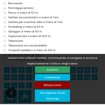
Microonde
Sport
Parcheggio privato
escursionismo, mountain bike, ciclismo, kayak, pesca, immersioni,
Pesca a meno di 50 m.
snorkeling e windsurf (a meno di 1000 metri dall'appartamento)
Sentieri escursionistici a meno di 1 km.
arrampicata (a meno di 5 chilometri dall'appartamento)
Sentieri per mountain bike a meno di 1 km.
Snorkeling a meno di 50 m.
Spiaggia a meno di 50 m.
Supermercato a meno di 500 m.
Televisione
Televisione via cavo/satellite
Trasporto pubblico a meno di 100 m.
Windsurf a meno di 100 m.
Questo sito utilizza i cookie. Continuando a navigare si accetta
Zona fitness nel complesso
implicitamente l'utilizzo degli stessi.
Accetto
Preferenze
Rifiuta tutto
Per saperne di più
clicca qui