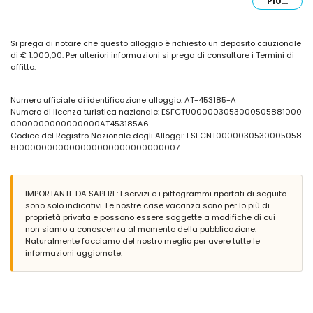
PIÙ...
Camere da letto e bagni
3 camere da letto con aria condizionata, ciascuna con letto
Si prega di notare che questo alloggio è richiesto un deposito cauzionale
matrimoniale
di € 1.000,00. Per ulteriori informazioni si prega di consultare i Termini di
bagno privato con lavabo singolo, doccia, WC e asciugacapelli
affitto.
bagno con lavabo singolo, combinazione vasca/doccia, WC e
asciugacapelli
Numero ufficiale di identificazione alloggio: AT-453185-A
Esterni dell'appartamento
Numero di licenza turistica nazionale: ESFCTU000003053000505881000
terreno recintato
0000000000000000AT453185A6
piscina comune di 10m x 4m e profonda 1.8m
Codice del Registro Nazionale degli Alloggi: ESFCNT0000030530005058
posto auto privato coperto
8100000000000000000000000000007
Ulteriori informazioni
città più vicina: Altea (a meno di 2 chilometri dall'appartamento)
IMPORTANTE DA SAPERE: I servizi e i pittogrammi riportati di seguito
riva o costa più vicina: Playa La Olla (a meno di 50 metri
sono solo indicativi. Le nostre case vacanza sono per lo più di
dall'appartamento)
proprietà privata e possono essere soggette a modifiche di cui
spiaggia più vicina: La Olla (a meno di 50 metri dall'appartamento)
non siamo a conoscenza al momento della pubblicazione.
porto più vicino: El Portet (a meno di 100 metri dall'appartamento)
Naturalmente facciamo del nostro meglio per avere tutte le
aeroporto più vicino: Alicante (a meno di 100 chilometri
informazioni aggiornate.
dall'appartamento)
secondo aeroporto più vicino: Valencia (> 100 chilometri)
mezzi pubblici nelle vicinanze: autobus a meno di 100 metri e treno a
meno di 1000 metri
vietato fumare
animali domestici non sono ammessi