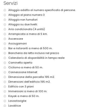
Servizi
Il palazzo in cui si trova l'alloggio è dotato di ascensore.
Alloggio adatto al numero specificato di persone.
Servizi e strutture private inclusi nel prezzo dell'affitto
Alloggio al piano numero 3
internet (WiFi)
Alloggio non fumatori
aspirapolvere e ferro da stiro con asse
Alloggio su due livelli.
biancheria da letto e asciugamani
Aria condizionata (4 unità)
Servizi / strutture comuni
Arrampicata a meno di 5 km.
area fitness
Ascensore
Asciugamani
Servizi e strutture private a pagamento
Bar e ristoranti a meno di 500 m.
con aria condizionata
Biancheria da letto inclusa nel prezzo
Calendario di disponibilità in tempo reale
Attività di intrattenimento e svago per le vostre vacanze ad
Altea, Costa Blanca
Caminetto aperto
Ciclismo a meno di 50 m.
bar e lungomare (a meno di 500 metri dall'appartamento)
Connessione Internet
discoteca (a meno di 5 chilometri dall'appartamento)
Dimensione della parcella 195 m2.
parco divertimenti (Terra Mitica), parco tematico (Terra Mitica), zoo
(Terra Natura), parco faunistico (Terra Natura) e parco acquatico
Dimensioni dell'edificio 195 m2.
(Agualandia) (a meno di 10 chilometri dall'appartamento)
Edificio con 3 piani
Immersioni a meno di 100 m.
Punti di interesse e cultura ad Altea, Costa Blanca
Kayak a meno di 50 m.
chiesa (Iglesia Altea Plaza) e luogo storico (Casco Antiguo Altea) (a
Lavastoviglie
meno di 5 chilometri dall'alloggio)
Lavatrice
museo (Museo de Chocolate) (a meno di 10 chilometri dall'alloggio)