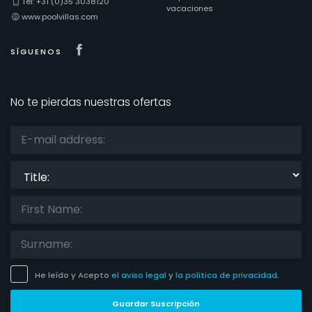
Tel: +31 (0)35 3038120
vacaciones
www.poolvillas.com
Visit our Facebook page
SÍGUENOS
No te pierdas nuestras ofertas
Title:
He leído y Acepto
el aviso legal
y
la politica de privacidad
.
Guardar Suscripción