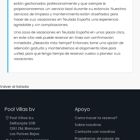
están gestionados profesionalmente y que siempre le
proporcionaremos un servicio local durante su estancia. Nuestros
servicios de limpieza y mantenimiento están diseñados para
hacer de sus vacaciones en Teulada España una experiencia
agradable y sin complicaciones.
Una casa de vacaciones en Teulada España en unos pocos clics,
en este sitio web puede reservar en línea con confirmación
inmediata. ¿Necesita más tiempo? Entonces tome una opción de
retención gratuita y mantendremos el alojamiento libre para
usted, para que tenga tiempo de reservar vuelos o planear sus
vacaciones.
Volver al listado
Pool Villas bv
Apoyo
Pool Villas b.v.
Como hacer la reserva?
Deltazijde 20B
Sobre nosotros
1261 ZM, Blaricum
Contacte con nosotros
Los Países Bajos
Propietarios de casas de