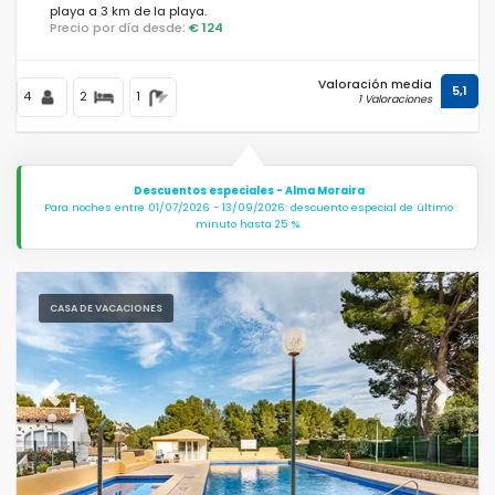
playa a 3 km de la playa.
Precio por día desde:
€ 124
Distancias
Valoración media
5,1
4
2
1
1 Valoraciones
Confort
Descuentos especiales - Alma Moraira
Para noches entre 01/07/2026 - 13/09/2026: descuento especial de último
minuto hasta 25 %.
Servicios
CASA DE VACACIONES
Vistas
Previous
Next
Categorías adicionales