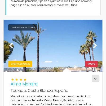
Personas
número de personas, tipo de alojamiento, etc. Elija una opción y
haga clic en buscar para obtener el mejor resultado.
Dormitorios
Cuartos de baño
CASA DE VACACIONES
Previous
Next
Servicios populares
OFERTA ESPECIAL
NUEVO
Condiciones
Alma Moraira
Teulada, Costa Blanca, España
Maravillosa y acogedora casa de vacaciones con piscina
comunitaria en Teulada, Costa Blanca, España, para 4
Opciones
personas. La casa está situada en una zona residencial de