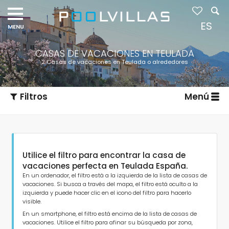
ES
CASAS DE VACACIONES EN TEULADA
2 Casas de vacaciones en Teulada o alrededores
Filtros
Menú
Utilice el filtro para encontrar la casa de
vacaciones perfecta en Teulada España.
En un ordenador, el filtro está a la izquierda de la lista de casas de
vacaciones. Si busca a través del mapa, el filtro está oculto a la
izquierda y puede hacer clic en el icono del filtro para hacerlo
Tipo de alojamiento
visible.
En un smartphone, el filtro está encima de la lista de casas de
vacaciones. Utilice el filtro para afinar su búsqueda por zona,