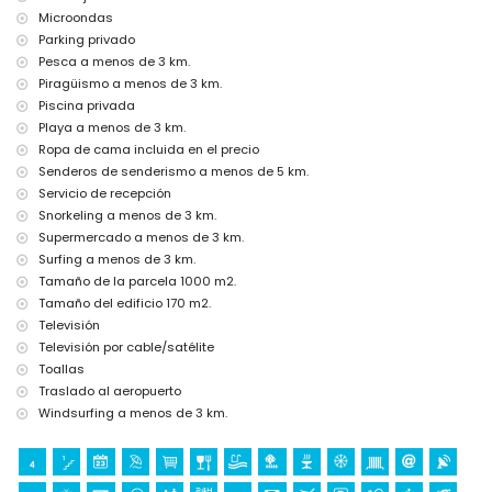
Microondas
Entretenimiento y actividades de ocio para sus vacaciones en
Javea, Costa Blanca
Parking privado
Pesca a menos de 3 km.
teatro, discoteca, bar, paseo marítimo (El Arenal y Javea) (a menos
Piragüismo a menos de 3 km.
de 5 kilómetros de la casa)
Piscina privada
Monumentos y cultura en Javea, Costa Blanca
Playa a menos de 3 km.
museo (Casco Histórico, Javea), iglesia (Virgen del Loreto, Javea),
Ropa de cama incluida en el precio
ruinas (Casco Histórico, Javea), monumento (Casco Histórico,
Senderos de senderismo a menos de 5 km.
Javea), edificio arquitectónico (Casco Histórico, Javea), sitio histórico
Servicio de recepción
(Casco Histórico y Javea) (a menos de 5 kilómetros del alojamiento)
Snorkeling a menos de 3 km.
castillo (Portal de la Vila y Denia) (a menos de 25 kilómetros del
Supermercado a menos de 3 km.
alojamiento)
Surfing a menos de 3 km.
Deportes
Tamaño de la parcela 1000 m2.
tenis, senderismo, ciclismo de montaña, ciclismo, escalada,
Tamaño del edificio 170 m2.
piragüismo, kayak, pesca, buceo, esnórquel, surf, windsurf y esquí
Televisión
acuático (a menos de 5 kilómetros de la villa)
Televisión por cable/satélite
golf (Javea Golf Club, Javea) y equitación (a menos de 10 kilómetros
Toallas
de la villa)
Traslado al aeropuerto
Windsurfing a menos de 3 km.