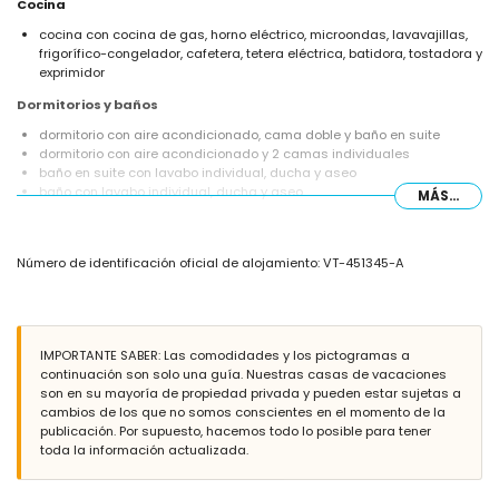
Cocina
cocina con cocina de gas, horno eléctrico, microondas, lavavajillas,
frigorífico-congelador, cafetera, tetera eléctrica, batidora, tostadora y
exprimidor
Dormitorios y baños
dormitorio con aire acondicionado, cama doble y baño en suite
dormitorio con aire acondicionado y 2 camas individuales
baño en suite con lavabo individual, ducha y aseo
baño con lavabo individual, ducha y aseo
MÁS...
Exterior de la villa
parcela cerrada
Número de identificación oficial de alojamiento: VT-451345-A
piscina privada climatizada en forma de riñón de 10m x 5m y 2m de
profundidad
hermoso jardín con césped, grava, árboles y mobiliario de jardín con
tumbonas
2 terrazas, una de las cuales está cubierta
IMPORTANTE SABER: Las comodidades y los pictogramas a
barbacoa
continuación son solo una guía. Nuestras casas de vacaciones
área de estar al aire libre y área de comedor al aire libre
son en su mayoría de propiedad privada y pueden estar sujetas a
plaza de aparcamiento privada cerrada y 2 plazas de aparcamiento
cambios de los que no somos conscientes en el momento de la
privadas
publicación. Por supuesto, hacemos todo lo posible para tener
toda la información actualizada.
Más información
pueblo más cercano: Javea (a menos de 5 kilómetros de la villa)