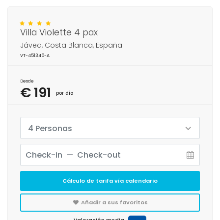
Villa Violette 4 pax
Jávea, Costa Blanca, España
VT-451345-A
Desde
€ 191
por día
4 Personas
Cálculo de tarifa vía calendario
Añadir a sus favoritos