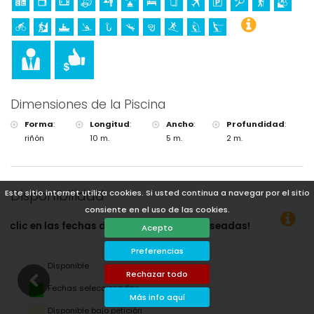
Dimensiones de la Piscina
Forma
:
Longitud
:
Ancho
:
Profundidad
:
riñón
10 m.
5 m.
2 m.
Disponibilidad
Este sitio internet utiliza cookies. Si usted continua a navegar por el sitio
consiente en el uso de las cookies.
a y salida deseadas!
Acepto
Preferencias
Disponible
Rechazar todo
Fechas seleccionadas
Más info aquí
Disponible bajo petición