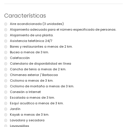
orilla más cercana: Mar Mediterráneo, Javea (a menos de 3
kilómetros de la villa)
playa más cercana: Cala Barraca, Javea (a menos de 3 kilómetros
Características
de la villa)
puerto más cercano: Duanes del Mar, Javea (a menos de 5 kilómetros
Aire acondicionado (3 unidades)
de la villa)
Alojamiento adecuado para el número especificado de personas.
parque más cercano: La Guardia, Javea (a menos de 3 kilómetros de
la villa)
Alojamiento de una planta.
aeropuerto más cercano: Alicante (a menos de 100 kilómetros de la
Asistencia telefónica 24/7
villa)
Bares y restaurantes a menos de 2 km.
segundo aeropuerto más cercano: Valencia (más de 100 kilómetros)
Buceo a menos de 3 km.
se admiten mascotas
Calefacción
El alojamiento es muy adecuado para familias con niños
Calendario de disponibilidad en línea
Servicios e instalaciones incluidos en el precio de alquiler de la
Cancha de tenis a menos de 2 km.
villa
Chimenea exterior / Barbacoa
internet (WiFi)
Ciclismo a menos de 3 km.
plancha y tabla de planchar
Ciclismo de montaña a menos de 3 km.
ropa de cama y toallas
Conexión a Internet
servicio de recepción y servicio de emergencia 24 horas
Escalada a menos de 3 km.
calefacción central y aire acondicionado
Esquí acuático a menos de 3 km.
Servicios e instalaciones con costo adicional
Jardín
servicio de traslado al aeropuerto
Kayak a menos de 3 km.
calefacción de la piscina
Lavadora y secadora
cuna para niños (bajo petición)
Lavavajillas