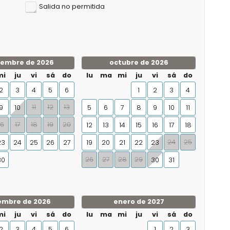
Salida no permitida
iembre de 2026
octubre de 2026
mi
ju
vi
sá
do
lu
ma
mi
ju
vi
sá
do
2
3
4
5
6
1
2
3
4
11
12
13
9
10
5
6
7
8
9
10
11
16
17
18
19
20
12
13
14
15
16
17
18
24
25
23
24
25
26
27
19
20
21
22
23
26
27
28
29
30
30
31
embre de 2026
enero de 2027
mi
ju
vi
sá
do
lu
ma
mi
ju
vi
sá
do
2
3
4
5
6
1
2
3