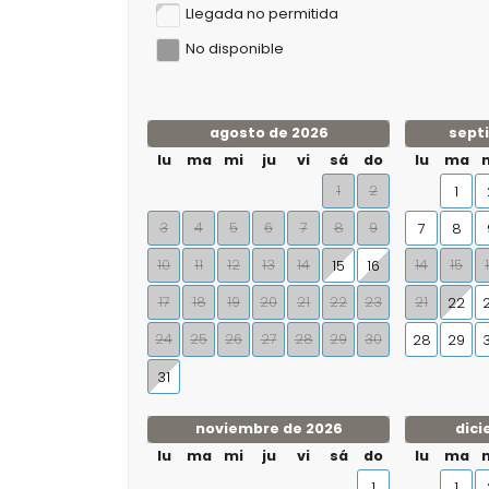
Llegada no permitida
No disponible
agosto de 2026
sept
lu
ma
mi
ju
vi
sá
do
lu
ma
1
2
1
3
4
5
6
7
8
9
7
8
10
11
12
13
14
14
15
15
16
17
18
19
20
21
22
23
21
22
24
25
26
27
28
29
30
28
29
31
noviembre de 2026
dici
lu
ma
mi
ju
vi
sá
do
lu
ma
1
1