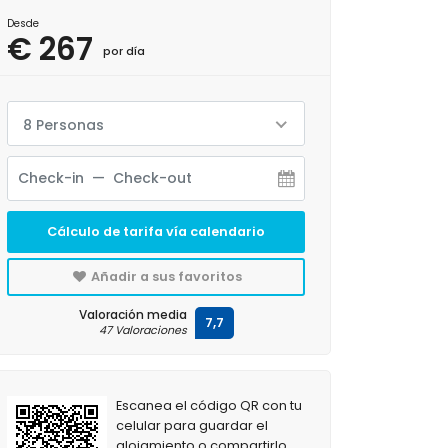
Desde
€ 267
por día
8 Personas
Cálculo de tarifa vía calendario
Añadir a sus favoritos
Valoración media
7,7
47 Valoraciones
Escanea el código QR con tu
celular para guardar el
alojamiento o compartirlo