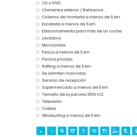
CD o DVD
Instalaciones y servicios incluidos en el precio d
Chimenea exterior / Barbacoa
Ciclismo de montaña a menos de 5 km.
internet (fibra óptica)
Escalada a menos de 5 km.
aspiradora y plancha con tabla de planchar
ropa de cama y toallas
Estacionamiento para más de un coche
servicio de recepción y servicio de emergenci
Lavadora
calefacción de aire y con aire acondicionado
Microondas
Pesca a menos de 5 km.
Instalaciones y servicios con coste extra
Piscina privada
servicio de aeropuerto
Rafting a menos de 5 km.
cama extra y camas/cunas para niños (bajo 
Se admiten mascotas.
Lugares de interés y cultura en Xàbia, Costa B
Servicio de recepción
Supermercado a menos de 5 km.
museo (Histórico de Xàbia, Xàbia), iglesia (Virge
monumento (Pueblo de Xàbia, Xàbia), edificio ar
Tamaño de la parcela 1000 m2.
(Pueblo de Xàbia y Xàbia) (a menos de 10 kilóm
Televisión
palacio (Valencia) (a menos de 25 kilómetros d
Toallas
Windsurfing a menos de 5 km.
Deportes
tenis, senderismo, ciclismo de montaña, ciclismo
windsurf y esquí acuático (a menos de 5 kilómetr