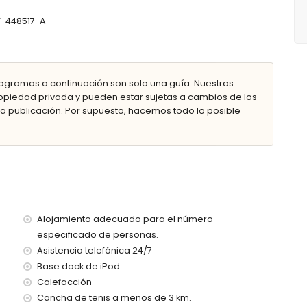
ividuales (de 200 x 90 cm)
ión de bañera/ducha, bidé y WC
AT-448517-A
binación de bañera/ducha y WC
ogramas a continuación son solo una guía. Nuestras
piedad privada y pueden estar sujetas a cambios de los
idad
 publicación. Por supuesto, hacemos todo lo posible
les de jardín con tumbonas
privado
tros de la villa)
Alojamiento adecuado para el número
 menos de 5 kilómetros de la villa)
especificado de personas.
5 kilómetros de la villa)
Asistencia telefónica 24/7
bia (a menos de 5 kilómetros de la villa)
00 kilómetros de la villa)
Base dock de iPod
100 kilómetros)
Calefacción
Cancha de tenis a menos de 3 km.
con niños