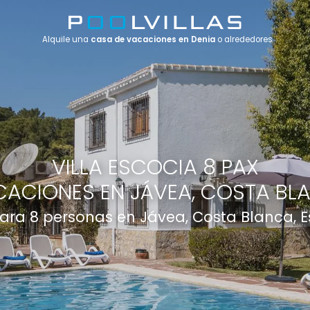
Alquile una
casa de vacaciones en Denia
o alrededores
VILLA ESCOCIA 8 PAX
ACIONES EN JÁVEA, COSTA BL
 para 8 personas en Jávea, Costa Blanca, 