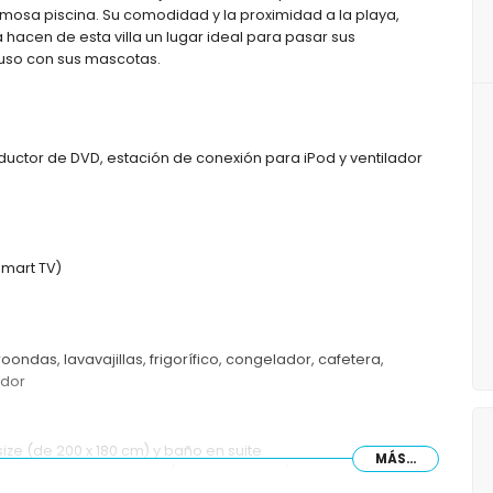
rmosa piscina. Su comodidad y la proximidad a la playa,
a hacen de esta villa un lugar ideal para pasar sus
luso con sus mascotas.
oductor de DVD, estación de conexión para iPod y ventilador
Smart TV)
ondas, lavavajillas, frigorífico, congelador, cafetera,
idor
ze (de 200 x 180 cm) y baño en suite
MÁS...
o con cama queen size (de 200 x 150 cm)