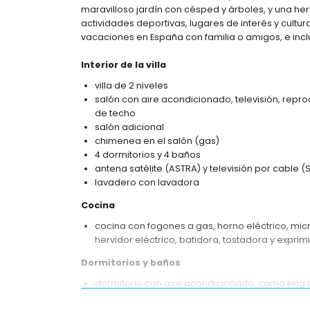
maravilloso jardín con césped y árboles, y una he
actividades deportivas, lugares de interés y cultur
vacaciones en España con familia o amigos, e inc
Interior de la villa
villa de 2 niveles
salón con aire acondicionado, televisión, repr
de techo
salón adicional
chimenea en el salón (gas)
4 dormitorios y 4 baños
antena satélite (ASTRA) y televisión por cable (
lavadero con lavadora
Cocina
cocina con fogones a gas, horno eléctrico, micro
hervidor eléctrico, batidora, tostadora y exprim
Dormitorios y baños
dormitorio con aire acondicionado, cama king si
2 dormitorios con aire acondicionado, cada un