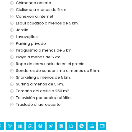
Chimenea abierta
e alquiler de la villa
Ciclismo a menos de 5 km.
Conexión a Internet
Esquí acuático a menos de 5 km.
Jardín
a 24 horas
Lavavajillas
Parking privado
Piragüismo a menos de 5 km.
Playa a menos de 5 km.
Ropa de cama incluida en el precio
demanda)
Senderos de senderismo a menos de 5 km.
lanca
Snorkeling a menos de 5 km.
Surfing a menos de 5 km.
n de Loreto, Puerto, Xàbia), ruina (Molinos de Viento, Xàbia),
quitectónico (Pueblo de Xàbia, Xàbia), lugar histórico
Tamaño del edificio 250 m2.
etros del alojamiento)
Televisión por cable/satélite
el alojamiento)
Traslado al aeropuerto
, escalada, piragüismo, rafting, pesca, buceo, snorkel, surf,
os de la villa)