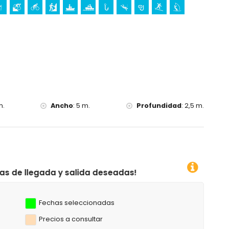
de 10 kilómetros de la villa)
m.
Ancho
:
5 m.
Profundidad
:
2,5 m.
lida deseadas!
Fechas seleccionadas
Precios a consultar