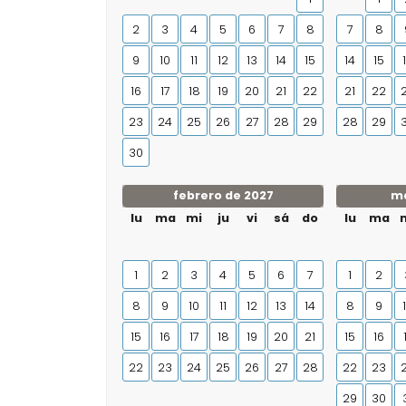
2
3
4
5
6
7
8
7
8
9
10
11
12
13
14
15
14
15
16
17
18
19
20
21
22
21
22
23
24
25
26
27
28
29
28
29
30
febrero de 2027
ma
lu
ma
mi
ju
vi
sá
do
lu
ma
1
2
3
4
5
6
7
1
2
8
9
10
11
12
13
14
8
9
15
16
17
18
19
20
21
15
16
22
23
24
25
26
27
28
22
23
29
30