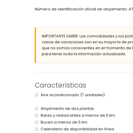
dormitorio con aire acondicionado, 2 camas ind
baño en suite con lavabo individual, combinac
Número de identificación oficial de alojamiento: 
2 baños cada uno con lavabo individual, com
baño con lavabo individual, ducha y WC
Exterior de la villa
IMPORTANTE SABER: Las comodidades y los pict
parcela vallada
casas de vacaciones son en su mayoría de pro
piscina privada de 10m x 5m y 2.5m de profund
que no somos conscientes en el momento de la
maravilloso jardín con césped, árboles y mueb
para tener toda la información actualizada.
2 terrazas
barbacoa
zona de estar al aire libre
garaje privado y espacio de estacionamiento 
Más información
Características
pueblo más cercano: Xàbia (a menos de 5 kilóme
Aire acondicionado (7 unidades)
río o costa más cercana: Mediterráneo, Xàbia (a
playa más cercana: El Arenal, Xàbia (a menos de 
Alojamiento de dos plantas.
puerto más cercano: Puerto Aduanas del Mar, Xà
aeropuerto más cercano: Alicante (a menos de 1
Bares y restaurantes a menos de 5 km.
segundo aeropuerto más cercano: Valencia (> 
Buceo a menos de 5 km.
se admiten mascotas
Calendario de disponibilidad en línea
el alojamiento es muy adecuado para familias 