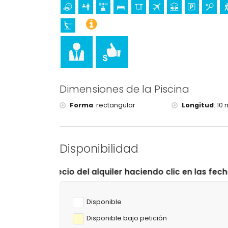
golf (Club de Golf, Xàbia) y equitación (a menos 
Dimensiones de la Piscina
Forma
:
rectangular
Longitud
:
10 
Disponibilidad
del alquiler haciendo clic en las fechas de llegada y sa
Disponible
Disponible bajo petición