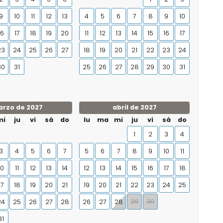
9
10
11
12
13
4
5
6
7
8
9
10
16
17
18
19
20
11
12
13
14
15
16
17
23
24
25
26
27
18
19
20
21
22
23
24
30
31
25
26
27
28
29
30
31
rzo de 2027
abril de 2027
mi
ju
vi
sá
do
lu
ma
mi
ju
vi
sá
do
1
2
3
4
3
4
5
6
7
5
6
7
8
9
10
11
10
11
12
13
14
12
13
14
15
16
17
18
17
18
19
20
21
19
20
21
22
23
24
25
29
30
24
25
26
27
28
26
27
28
31