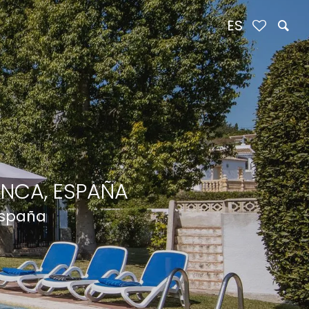
ES
ANCA, ESPAÑA
España