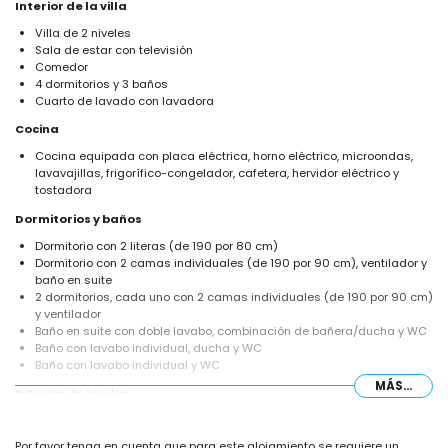
Interior de la villa
Villa de 2 niveles
Sala de estar con televisión
Comedor
4 dormitorios y 3 baños
Cuarto de lavado con lavadora
Cocina
Cocina equipada con placa eléctrica, horno eléctrico, microondas,
lavavajillas, frigorífico-congelador, cafetera, hervidor eléctrico y
tostadora
Dormitorios y baños
Dormitorio con 2 literas (de 190 por 80 cm)
Dormitorio con 2 camas individuales (de 190 por 90 cm), ventilador y
baño en suite
2 dormitorios, cada uno con 2 camas individuales (de 190 por 90 cm)
y ventilador
Baño en suite con doble lavabo, combinación de bañera/ducha y WC
Baño con lavabo individual, ducha y WC
Baño con lavabo individual y WC
MÁS...
Exterior de la villa
Parcela grande
Piscina privada en forma de riñón de 6m x 3m
Por favor tenga en cuenta que para este alojamiento se requiere un