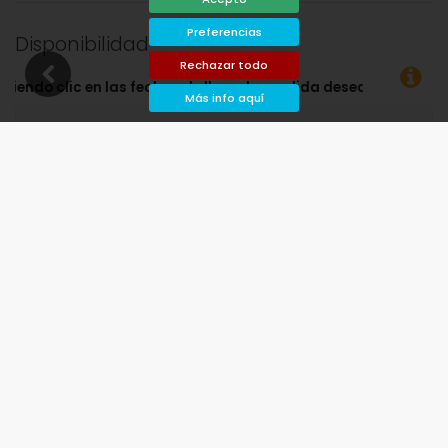
Preferencias
Disponibilidad
Rechazar todo
has de llegada y salida deseadas!
Más info aquí
Disponible
Fechas seleccionadas
Disponible bajo petición
Precios a consultar
Llegada no permitida
Salida no permitida
No disponible
agosto de 2026
lu
ma
mi
ju
vi
sá
do
1
2