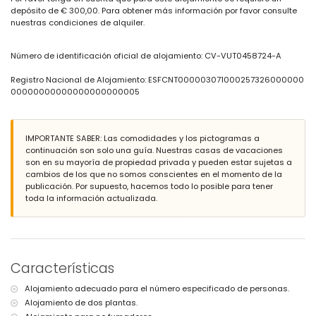
Jardín con árboles y muebles de jardín con tumbonas
depósito de € 300,00. Para obtener más información por favor consulte
3 terrazas, una de ellas cubierta
nuestras condiciones de alquiler.
Zona de estar exterior y zona de comedor exterior
Más información
Número de identificación oficial de alojamiento: CV-VUT0458724-A
Playa más cercana: El Arenal (a menos de 7 kilómetros de la villa)
Aeropuerto más cercano: Alicante (a más de 100 kilómetros)
Registro Nacional de Alojamiento: ESFCNT000003071000257326000000
No se permite fumar
00000000000000000000005
No se permiten mascotas
Instalaciones y servicios incluidos en el precio del alquiler de la
villa
IMPORTANTE SABER: Las comodidades y los pictogramas a
continuación son solo una guía. Nuestras casas de vacaciones
Plancha y tabla de planchar
son en su mayoría de propiedad privada y pueden estar sujetas a
Instalaciones y servicios con coste adicional
cambios de los que no somos conscientes en el momento de la
publicación. Por supuesto, hacemos todo lo posible para tener
Ropa de cama y toallas
toda la información actualizada.
Cama/cuna para niños (bajo petición)
Características
Alojamiento adecuado para el número especificado de personas.
Alojamiento de dos plantas.