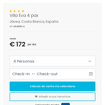
Villa Eva 4 pax
Jávea, Costa Blanca, España
VT-494690-A
Desde
€ 172
por día
4 Personas
Cálculo de tarifa vía calendario
Añadir a sus favoritos