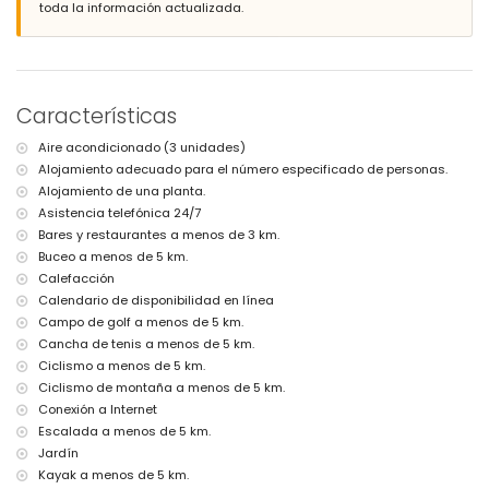
Playa más cercana: Playa del Arenal (a menos de 5 kilómetros de la
toda la información actualizada.
villa)
Puerto más cercano: La Fontana, Xàbia (a menos de 5 kilómetros de
la villa)
Parque más cercano: Pinosol, Xàbia (a menos de 4 kilómetros de la
villa)
Características
Aeropuerto más cercano: Alicante (a menos de 100 kilómetros de la
villa)
Aire acondicionado (3 unidades)
Segundo aeropuerto más cercano: Valencia (a más de 100
Alojamiento adecuado para el número especificado de personas.
kilómetros)
No se admiten mascotas
Alojamiento de una planta.
El alojamiento es muy adecuado para familias con niños
Asistencia telefónica 24/7
Bares y restaurantes a menos de 3 km.
Instalaciones y servicios incluidos en el precio del alquiler de la
Buceo a menos de 5 km.
villa
Calefacción
Internet (WiFi)
Calendario de disponibilidad en línea
Plancha y tabla de planchar
Campo de golf a menos de 5 km.
Ropa de cama y toallas
Servicio de recepción y servicio de emergencia 24 horas
Cancha de tenis a menos de 5 km.
Calefacción central y aire acondicionado
Ciclismo a menos de 5 km.
Ciclismo de montaña a menos de 5 km.
Instalaciones y servicios con cargo extra
Conexión a Internet
Calefacción de la piscina
Escalada a menos de 5 km.
Cama extra y cuna para niños (bajo demanda)
Jardín
Actividades de entretenimiento y ocio para sus vacaciones en
Kayak a menos de 5 km.