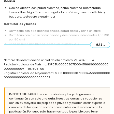
Cocina
Cocina abierta con placa eléctrica, horno eléctrico, microondas,
lavavajillas, frigorífico con congelador, cafetera, hervidor eléctrico,
batidora, tostadora y exprimidor
Dormitorios y baños
Dormitorio con aire acondicionado, cama doble y baño en suite
Dormitorio con aire acondicionado y dos camas individuales (de 190
por 90 cm)
Baño en suite con lavabo individual, ducha y WC
MÁS...
Baño con lavabo individual, ducha y WC
Exterior de la villa
Número de identificación oficial de alojamiento: VT-494690-A
Parcela grande y cerrada
Registro Nacional de Turismo: ESFCTU00000307100047566900000000
Piscina privada climatizada de 10m x 5m y 2m de profundidad
000000000VT-497306-A6
Jardín con grava, árboles y muebles de jardín con tumbonas
Registro Nacional de Alojamiento: ESFCNT000003071000475669000000
2 terrazas, una de ellas cubierta
00000000000000000000007
Ducha exterior
Área de estar y comedor al aire libre
Espacio de aparcamiento privado
IMPORTANTE SABER: Las comodidades y los pictogramas a
Más información
continuación son solo una guía. Nuestras casas de vacaciones
Pueblo más cercano: Xàbia (a menos de 5 kilómetros de la villa)
son en su mayoría de propiedad privada y pueden estar sujetas a
Costa o ribera más cercana: Mediterráneo, Xàbia (a menos de 5
cambios de los que no somos conscientes en el momento de la
kilómetros de la villa)
publicación. Por supuesto, hacemos todo lo posible para tener