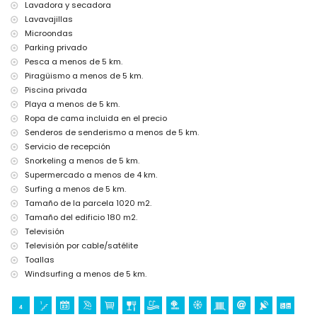
Xàbia, Costa Blanca
Lavadora y secadora
Lavavajillas
Cine, teatro, discoteca, bar, paseo (El Arenal y Xàbia) (a menos de 5
kilómetros de la casa)
Microondas
Parking privado
Lugares de interés y cultura en Xàbia, Costa Blanca
Pesca a menos de 5 km.
Museo (Histórico de Xàbia), iglesia (Virgen de Loreto, Puerto, Xàbia),
Piragüismo a menos de 5 km.
ruina (Pueblo Histórico, Xàbia), monumento (Molinos de Viento, Xàbia),
Piscina privada
edificio arquitectónico (Pueblo Histórico, Xàbia) y lugar histórico
Playa a menos de 5 km.
(Histórico de Xàbia) (a menos de 5 kilómetros del alojamiento)
Ropa de cama incluida en el precio
Castillo (Portal de la Vila y Dénia) (a menos de 25 kilómetros del
alojamiento)
Senderos de senderismo a menos de 5 km.
Servicio de recepción
Deportes
Snorkeling a menos de 5 km.
Tenis, golf, senderismo, ciclismo de montaña, ciclismo, escalada,
Supermercado a menos de 4 km.
piragüismo, kayak, pesca, buceo, snorkel, surf y windsurf (a menos de
Surfing a menos de 5 km.
5 kilómetros de la villa)
Tamaño de la parcela 1020 m2.
Equitación (a menos de 10 kilómetros de la villa)
Tamaño del edificio 180 m2.
Televisión
Televisión por cable/satélite
Toallas
Windsurfing a menos de 5 km.