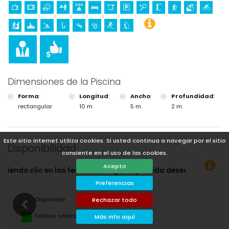
Dimensiones de la Piscina
Forma
:
Longitud
:
Ancho
:
Profundidad
:
rectangular
10 m.
5 m.
2 m.
Este sitio internet utiliza cookies. Si usted continua a navegar por el sitio
Disponibilidad
consiente en el uso de las cookies.
Acepto
gada y salida deseadas!
Preferencias
Disponible
Rechazar todo
Fechas seleccionadas
Más info aquí