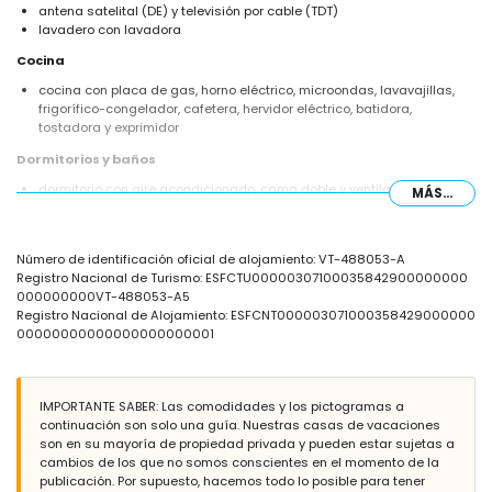
antena satelital (DE) y televisión por cable (TDT)
lavadero con lavadora
Cocina
cocina con placa de gas, horno eléctrico, microondas, lavavajillas,
frigorífico-congelador, cafetera, hervidor eléctrico, batidora,
tostadora y exprimidor
Dormitorios y baños
dormitorio con aire acondicionado, cama doble y ventilador
MÁS...
dormitorio con 2 camas individuales
baño con lavabo individual, ducha, bidé y WC
Exterior de la villa
Número de identificación oficial de alojamiento: VT-488053-A
Registro Nacional de Turismo: ESFCTU00000307100035842900000000
parcela grande y cerrada
000000000VT-488053-A5
piscina privada de 8m x 5m y 2m de profundidad
Registro Nacional de Alojamiento: ESFCNT000003071000358429000000
jardín con árboles y mobiliario de jardín con tumbonas
00000000000000000000001
4 terrazas, de las cuales 1 está cubierta
cocina exterior y barbacoa
zona de estar al aire libre
plaza de aparcamiento cubierta privada y 2 plazas de aparcamiento
IMPORTANTE SABER: Las comodidades y los pictogramas a
privadas
continuación son solo una guía. Nuestras casas de vacaciones
son en su mayoría de propiedad privada y pueden estar sujetas a
Más información
cambios de los que no somos conscientes en el momento de la
pueblo más cercano: Jávea (a menos de 5 kilómetros de la villa)
publicación. Por supuesto, hacemos todo lo posible para tener