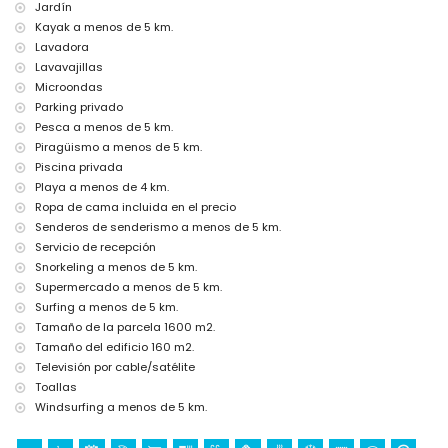
Jávea, Costa Blanca
Jardín
Kayak a menos de 5 km.
cine, teatro, bar, paseo marítimo (El Arenal y Jávea) (a menos de 5
kilómetros de la casa)
Lavadora
Lavavajillas
Lugares de interés y cultura en Jávea, Costa Blanca
Microondas
museo (Histórico de Jávea, Jávea), iglesia (Virgen de Loreto, Puerto,
Parking privado
Jávea), monumento (Pueblo de Jávea, Jávea), edificio arquitectónico
Pesca a menos de 5 km.
(Histórico de Jávea y Jávea) (a menos de 5 kilómetros del
Piragüismo a menos de 5 km.
alojamiento)
Piscina privada
ruinas (Molinos de Viento y Jávea) (a menos de 10 kilómetros del
alojamiento)
Playa a menos de 4 km.
castillo (Portal de la Vila, Denia), sitio histórico (Túnel del Castillo y
Ropa de cama incluida en el precio
Denia) (a menos de 25 kilómetros del alojamiento)
Senderos de senderismo a menos de 5 km.
Deportes
Servicio de recepción
Snorkeling a menos de 5 km.
golf (Jávea Golf), senderismo, ciclismo de montaña, ciclismo,
Supermercado a menos de 5 km.
escalada, piragüismo, kayak, pesca, buceo, snorkel, surf, windsurf y
Surfing a menos de 5 km.
esquí acuático (a menos de 5 kilómetros de la villa)
tenis y equitación (a menos de 10 kilómetros de la villa)
Tamaño de la parcela 1600 m2.
Tamaño del edificio 160 m2.
Televisión por cable/satélite
Toallas
Windsurfing a menos de 5 km.