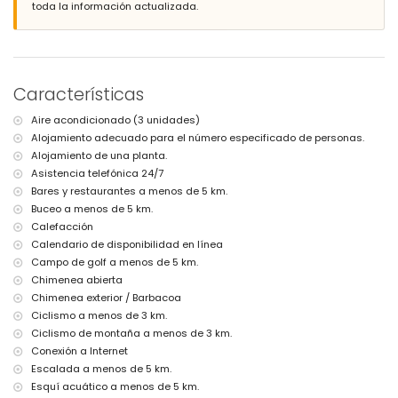
orilla o ribera más cercana: Mediterráneo, Jávea (a menos de 4
toda la información actualizada.
kilómetros de la villa)
playa más cercana: El Arenal, Jávea (a menos de 4 kilómetros de la
villa)
puerto más cercano: Aduanas del Mar, Jávea (a menos de 5
kilómetros de la villa)
Características
parque más cercano: Parque Rafalet (a menos de 500 metros de la
villa)
Aire acondicionado (3 unidades)
aeropuerto más cercano: Alicante (a menos de 100 kilómetros de la
Alojamiento adecuado para el número especificado de personas.
villa)
segundo aeropuerto más cercano: Valencia (> 100 kilómetros)
Alojamiento de una planta.
no se admiten mascotas
Asistencia telefónica 24/7
El alojamiento es muy adecuado para familias con niños
Bares y restaurantes a menos de 5 km.
Buceo a menos de 5 km.
Instalaciones y servicios incluidos en el precio del alquiler de la
villa
Calefacción
Calendario de disponibilidad en línea
internet (WiFi)
Campo de golf a menos de 5 km.
plancha y tabla de planchar
ropa de cama y toallas
Chimenea abierta
servicio de recepción y servicio de emergencia 24 horas
Chimenea exterior / Barbacoa
calefacción central y aire acondicionado
Ciclismo a menos de 3 km.
Ciclismo de montaña a menos de 3 km.
Instalaciones y servicios con costo adicional
Conexión a Internet
cama/cuna para niños (bajo demanda)
Escalada a menos de 5 km.
Entretenimiento y actividades de ocio para sus vacaciones en
Esquí acuático a menos de 5 km.