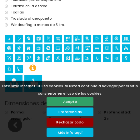
Terraza en la azotea
Toallas
Traslado al aeropuerto
Windsurfing a menos de 3 km.
Este sitio internet utiliza cookies. Si usted continua a navegar por el sitio
consiente en el uso de las cookies.
Acepto
Dimensiones de la Piscina
Preferencias
Forma
:
Longitud
:
Ancho
:
Profundidad
:
rectangular
8 m.
4 m.
2 m.
Rechazar todo
Más info aquí