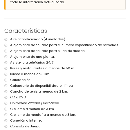
orilla o ribera más cercana: Mediterráneo, Jávea (a menos de 2
toda la información actualizada.
kilómetros de la villa)
playa más cercana: Cala Barraca, Jávea (a menos de 2 kilómetros
de la villa)
puerto más cercano: Duanes del Mar, Jávea (a menos de 5 kilómetros
de la villa)
Características
parque más cercano: La Guardia, Jávea (a menos de 3 kilómetros de
la villa)
Aire acondicionado (4 unidades)
aeropuerto más cercano: Alicante (a menos de 100 kilómetros de la
Alojamiento adecuado para el número especificado de personas.
villa)
segundo aeropuerto más cercano: Valencia (> 100 kilómetros)
Alojamiento adecuado para sillas de ruedas
por favor consulte si se permiten mascotas
Alojamiento de una planta.
alojamiento adaptado para sillas de ruedas
Asistencia telefónica 24/7
El alojamiento es muy adecuado para familias con niños
Bares y restaurantes a menos de 50 m.
Instalaciones y servicios incluidos en el precio del alquiler de la
Buceo a menos de 3 km.
villa
Calefacción
Calendario de disponibilidad en línea
internet (WiFi)
plancha y tabla de planchar
Cancha de tenis a menos de 2 km.
ropa de cama y toallas
CD o DVD
servicio de recepción y servicio de emergencia 24 horas
Chimenea exterior / Barbacoa
consola de juegos (Xbox)
Ciclismo a menos de 3 km.
calefacción por aire y aire acondicionado
Ciclismo de montaña a menos de 3 km.
Instalaciones y servicios con coste adicional
Conexión a Internet
Consola de Juego
servicio de aeropuerto