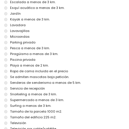
cama/cuna para niños (a petición)
Escalada a menos de 3 km.
Esquí acuático a menos de 3 km.
Entretenimiento y actividades de ocio para sus vacaciones en
Jardín
Jávea, Costa Blanca
Kayak a menos de 3 km.
bar (a menos de 500 metros de la casa)
Lavadora
cine, teatro, discoteca, paseo marítimo (El Arenal y Jávea) (a menos
Lavavajillas
de 5 kilómetros de la casa)
Microondas
Lugares de interés y cultura en Jávea, Costa Blanca
Parking privado
Pesca a menos de 3 km.
museo (Pueblo Histórico, Jávea), iglesia (Virgen del Loreto, Jávea),
ruina (Pueblo Histórico, Jávea), monumento (Pueblo Histórico, Jávea),
Piragüismo a menos de 3 km.
edificio arquitectónico (Pueblo Histórico, Jávea), lugar histórico
Piscina privada
(Pueblo Histórico y Jávea) (a menos de 5 kilómetros del alojamiento)
Playa a menos de 2 km.
castillo (Portal de la Vila y Denia) (a menos de 25 kilómetros del
Ropa de cama incluida en el precio
alojamiento)
Se admiten mascotas bajo petición.
Deportes
Senderos de senderismo a menos de 5 km.
Servicio de recepción
tenis, senderismo, ciclismo de montaña, ciclismo, escalada,
piragüismo, kayak, pesca, buceo, snorkel, surf, windsurf y esquí
Snorkeling a menos de 3 km.
acuático (a menos de 5 kilómetros de la villa)
Supermercado a menos de 3 km.
golf (Club de Golf Jávea, Jávea) y equitación (a menos de 10
Surfing a menos de 3 km.
kilómetros de la villa)
Tamaño de la parcela 1000 m2.
Tamaño del edificio 225 m2.
Televisión
Televisión por cable/satélite