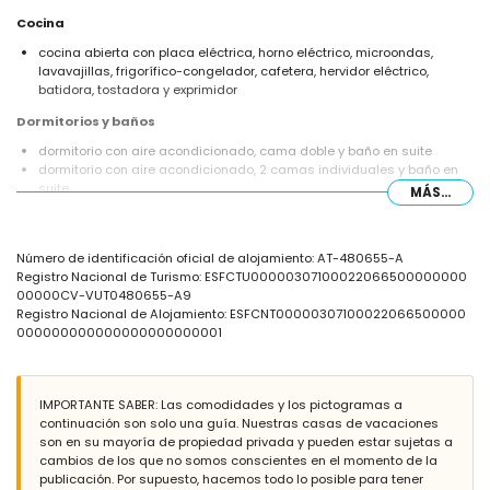
Cocina
cocina abierta con placa eléctrica, horno eléctrico, microondas,
lavavajillas, frigorífico-congelador, cafetera, hervidor eléctrico,
batidora, tostadora y exprimidor
Dormitorios y baños
dormitorio con aire acondicionado, cama doble y baño en suite
dormitorio con aire acondicionado, 2 camas individuales y baño en
suite
MÁS...
baño en suite con doble lavabo, ducha, bidé y aseo
Exterior de la villa
Número de identificación oficial de alojamiento: AT-480655-A
parcela vallada
Registro Nacional de Turismo: ESFCTU00000307100022066500000000
piscina privada de 8m x 4m y 2m de profundidad
00000CV-VUT0480655-A9
maravilloso jardín con césped, árboles y mobiliario de jardín con
Registro Nacional de Alojamiento: ESFCNT00000307100022066500000
tumbonas
000000000000000000000001
2 terrazas, una de ellas cubierta
barbacoa
zona de estar exterior
4 plazas de aparcamiento privadas
IMPORTANTE SABER: Las comodidades y los pictogramas a
terraza en la azotea
continuación son solo una guía. Nuestras casas de vacaciones
son en su mayoría de propiedad privada y pueden estar sujetas a
Más información
cambios de los que no somos conscientes en el momento de la
pueblo más cercano: Jávea (a menos de 5 kilómetros de la villa)
publicación. Por supuesto, hacemos todo lo posible para tener