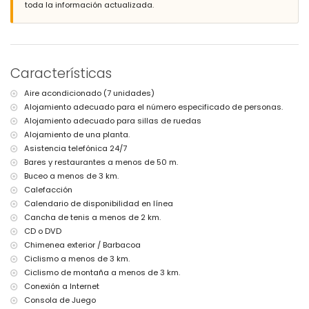
pueblo más cercano: Jávea (a menos de 5 kilómetros de la villa)
toda la información actualizada.
ribera o costa más cercana: Mediterráneo, Jávea (a menos de 3
kilómetros de la villa)
playa más cercana: Cala Barraca, Jávea (a menos de 2 kilómetros
de la villa)
puerto más cercano: Duanes del Mar, Jávea (a menos de 5 kilómetros
Características
de la villa)
parque más cercano: La Guardia, Jávea (a menos de 3 kilómetros de
Aire acondicionado (7 unidades)
la villa)
Alojamiento adecuado para el número especificado de personas.
aeropuerto más cercano: Alicante (a menos de 100 kilómetros de la
villa)
Alojamiento adecuado para sillas de ruedas
segundo aeropuerto más cercano: Valencia (> 100 kilómetros)
Alojamiento de una planta.
consulte si se permiten mascotas
Asistencia telefónica 24/7
alojamiento accesible para sillas de ruedas
Bares y restaurantes a menos de 50 m.
El alojamiento es muy adecuado para familias con niños
Buceo a menos de 3 km.
Instalaciones y servicios incluidos en el precio del alquiler de la
Calefacción
villa
Calendario de disponibilidad en línea
internet (WiFi)
Cancha de tenis a menos de 2 km.
plancha y tabla de planchar
CD o DVD
ropa de cama y toallas
Chimenea exterior / Barbacoa
servicio de recepción y servicio de emergencia 24 horas
Ciclismo a menos de 3 km.
consola de juegos (Xbox)
Ciclismo de montaña a menos de 3 km.
calefacción por aire y aire acondicionado
Conexión a Internet
Instalaciones y servicios con coste adicional
Consola de Juego