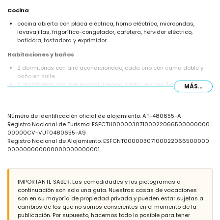
Cocina
cocina abierta con placa eléctrica, horno eléctrico, microondas,
lavavajillas, frigorífico-congelador, cafetera, hervidor eléctrico,
batidora, tostadora y exprimidor
Habitaciones y baños
2 dormitorios con aire acondicionado, cada uno con cama doble y
baño en suite
2 dormitorios con aire acondicionado, cada uno con 2 camas
MÁS...
individuales y baño en suite
2 baños en suite, cada uno con doble lavabo, ducha, bidé y aseo
Exterior de la villa
Número de identificación oficial de alojamiento: AT-480655-A
Registro Nacional de Turismo: ESFCTU00000307100022066500000000
parcela cerrada
00000CV-VUT0480655-A9
piscina privada de 8m x 4m y 2m de profundidad
Registro Nacional de Alojamiento: ESFCNT00000307100022066500000
maravilloso jardín con césped, árboles y muebles de jardín con
000000000000000000000001
tumbonas
2 terrazas, de las cuales 1 está cubierta
barbacoa
zona de estar al aire libre
IMPORTANTE SABER: Las comodidades y los pictogramas a
4 plazas de aparcamiento privadas
continuación son solo una guía. Nuestras casas de vacaciones
terraza en la azotea
son en su mayoría de propiedad privada y pueden estar sujetas a
cambios de los que no somos conscientes en el momento de la
Más información
publicación. Por supuesto, hacemos todo lo posible para tener