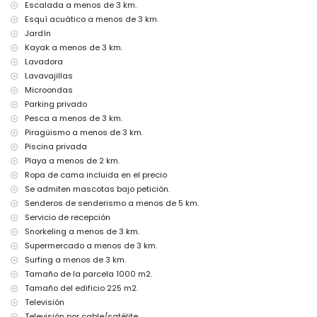
servicio de aeropuerto
Escalada a menos de 3 km.
cama/cuna para niños (bajo demanda)
Esquí acuático a menos de 3 km.
Jardín
Actividades de entretenimiento y ocio para sus vacaciones en
Kayak a menos de 3 km.
Jávea, Costa Blanca
Lavadora
bar (a menos de 500 metros de la casa)
Lavavajillas
cine, teatro, discoteca, paseo marítimo (El Arenal y Jávea) (a menos
Microondas
de 5 kilómetros de la casa)
Parking privado
Visitas y cultura en Jávea, Costa Blanca
Pesca a menos de 3 km.
museo (Pueblo Histórico, Jávea), iglesia (Virgen del Loreto, Jávea),
Piragüismo a menos de 3 km.
ruina (Pueblo Histórico, Jávea), monumento (Pueblo Histórico, Jávea),
Piscina privada
edificio arquitectónico (Pueblo Histórico, Jávea), lugar histórico
Playa a menos de 2 km.
(Pueblo Histórico y Jávea) (a menos de 5 kilómetros del alojamiento)
Ropa de cama incluida en el precio
castillo (Portal de la Vila y Denia) (a menos de 25 kilómetros del
Se admiten mascotas bajo petición.
alojamiento)
Senderos de senderismo a menos de 5 km.
Deportes
Servicio de recepción
tenis, senderismo, ciclismo de montaña, ciclismo, escalada,
Snorkeling a menos de 3 km.
piragüismo, kayak, pesca, buceo, snorkel, surf, windsurf y esquí
Supermercado a menos de 3 km.
acuático (a menos de 5 kilómetros de la villa)
Surfing a menos de 3 km.
golf (Club de Golf Jávea, Jávea) y equitación (a menos de 10
Tamaño de la parcela 1000 m2.
kilómetros de la villa)
Tamaño del edificio 225 m2.
Televisión
Televisión por cable/satélite