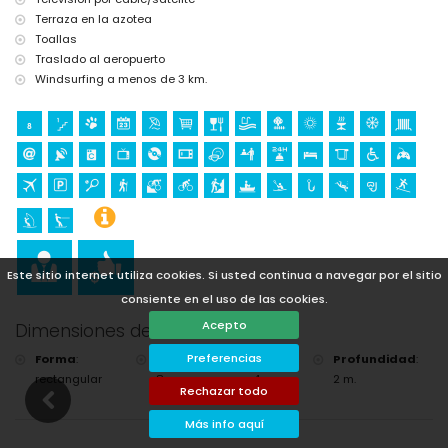
Terraza en la azotea
Toallas
Traslado al aeropuerto
Windsurfing a menos de 3 km.
Este sitio internet utiliza cookies. Si usted continua a navegar por el sitio
consiente en el uso de las cookies.
Acepto
Dimensiones de la Piscina
Preferencias
Forma
:
Longitud
:
Ancho
:
Profundidad
:
rectangular
8 m.
4 m.
2 m.
Rechazar todo
Más info aquí