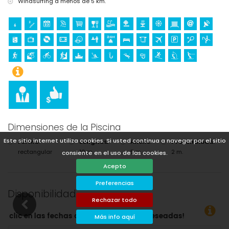
Windsurfing a menos de 5 km.
Dimensiones de la Piscina
Este sitio internet utiliza cookies. Si usted continua a navegar por el sitio
Forma
:
Longitud
:
Ancho
:
Profundidad
:
rectangular
10 m.
5 m.
2 m.
consiente en el uso de las cookies.
Acepto
Preferencias
Disponibilidad
Rechazar todo
a deseadas!
Más info aquí