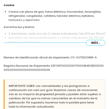
Cocina
Cocina con placa de gas, horno eléctrico, microondas, lavavajillas,
refrigerador, congelador, cafetera, hervidor eléctrico, batidora,
tostadora y exprimidor
Dormitorios y baños
2 dormitorios, cada uno con 2 camas individuales (de 200 por 90cm)
Dormitorio con aire acondicionado, 2 camas individuales (de 190 por
80cm) y baño en suite
MÁS...
Baño en suite con lavabo individual, ducha y WC
Baño con lavabo individual, combinación de bañera/ducha y WC
Exterior de la villa
Número de identificación oficial de alojamiento: CV-VUT0521496-A
Parcela cerrada
Registro Nacional de Alojamiento: ESFCNT00000307100046403800000
Piscina privada de 10m x 5m y 2m de profundidad
000000000000000000000005
Hermoso jardín con césped, grava, árboles y muebles de jardín con
tumbonas
2 terrazas, de las cuales 1 está cubierta
Barbacoa
IMPORTANTE SABER: Las comodidades y los pictogramas a
Zona de estar exterior y zona de comedor exterior
continuación son solo una guía. Nuestras casas de vacaciones
2 plazas de aparcamiento privado
son en su mayoría de propiedad privada y pueden estar sujetas a
cambios de los que no somos conscientes en el momento de la
Más información
publicación. Por supuesto, hacemos todo lo posible para tener
Pueblo más cercano: Jávea (a menos de 10 kilómetros de la villa)
toda la información actualizada.