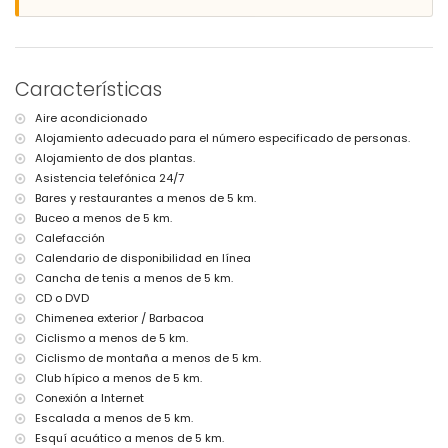
Ribera o costa más cercana: Mediterráneo, Jávea (a menos de 5
kilómetros de la villa)
Playa más cercana: La Barraca, Jávea (a menos de 5 kilómetros de la
villa)
Puerto más cercano: Puerto Aduanas del Mar, Jávea (a menos de 5
Características
kilómetros de la villa)
Parque más cercano: Montgó, Jávea (a menos de 5 kilómetros de la
Aire acondicionado
villa)
Alojamiento adecuado para el número especificado de personas.
Aeropuerto más cercano: Alicante (a menos de 100 kilómetros de la
villa)
Alojamiento de dos plantas.
Segundo aeropuerto más cercano: Valencia (> 100 kilómetros)
Asistencia telefónica 24/7
No se permiten mascotas
Bares y restaurantes a menos de 5 km.
El alojamiento es muy adecuado para familias con niños
Buceo a menos de 5 km.
Instalaciones y servicios incluidos en el precio del alquiler de la
Calefacción
villa
Calendario de disponibilidad en línea
Cancha de tenis a menos de 5 km.
Internet (WiFi)
Aspiradora y plancha con tabla de planchar
CD o DVD
Ropa de cama y toallas
Chimenea exterior / Barbacoa
Servicio de recepción y servicio de emergencia 24 horas
Ciclismo a menos de 5 km.
Calefacción central y aire acondicionado
Ciclismo de montaña a menos de 5 km.
Instalaciones y servicios con coste extra
Club hípico a menos de 5 km.
Conexión a Internet
Servicio de aeropuerto
Escalada a menos de 5 km.
Cama extra y camas/cunas para niños (bajo demanda)
Esquí acuático a menos de 5 km.