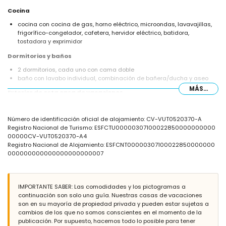
Cocina
cocina con cocina de gas, horno eléctrico, microondas, lavavajillas,
frigorífico-congelador, cafetera, hervidor eléctrico, batidora,
tostadora y exprimidor
Dormitorios y baños
2 dormitorios, cada uno con cama doble
baño con lavabo individual, combinación de bañera/ducha y aseo
MÁS...
Exterior de esta casa de vacaciones
parcela grande y cerrada
piscina privada de 8m x 4m y 2m de profundidad
Número de identificación oficial de alojamiento: CV-VUT0520370-A
jardín con césped y grava y muebles de jardín con tumbonas
Registro Nacional de Turismo: ESFCTU00000307100022850000000000
terraza cubierta
00000CV-VUT0520370-A4
barbacoa
Registro Nacional de Alojamiento: ESFCNT00000307100022850000000
ducha exterior
000000000000000000000007
zona de estar al aire libre y zona de comedor exterior
2 plazas de aparcamiento privadas
Más información
IMPORTANTE SABER: Las comodidades y los pictogramas a
pueblo más cercano: Jávea Pueblo (a menos de 5 kilómetros del
continuación son solo una guía. Nuestras casas de vacaciones
alojamiento)
son en su mayoría de propiedad privada y pueden estar sujetas a
orilla o ribera más cercana: Granadella (a menos de 3 kilómetros del
cambios de los que no somos conscientes en el momento de la
alojamiento)
publicación. Por supuesto, hacemos todo lo posible para tener