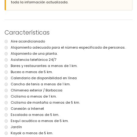
playa más cercana: El Arenal (a menos de 3 kilómetros del
toda la información actualizada.
alojamiento)
puerto más cercano: Aduanas del Mar (a menos de 5 kilómetros del
alojamiento)
parque más cercano: Costa Nova (a menos de 3 kilómetros del
alojamiento)
Características
aeropuerto más cercano: Alicante (a menos de 100 kilómetros del
alojamiento)
Aire acondicionado
segundo aeropuerto más cercano: Valencia (> 100 kilómetros)
Alojamiento adecuado para el número especificado de personas.
se admiten mascotas
El alojamiento es muy adecuado para familias con niños
Alojamiento de una planta.
Asistencia telefónica 24/7
Instalaciones y servicios incluidos en el precio del alquiler de esta
Bares y restaurantes a menos de 1 km.
casa de vacaciones
Buceo a menos de 5 km.
internet (WiFi)
Calendario de disponibilidad en línea
plancha y tabla de planchar
Cancha de tenis a menos de 1 km.
ropa de cama y toallas
Chimenea exterior / Barbacoa
servicio de recepción y servicio de emergencia 24 horas
aire acondicionado
Ciclismo a menos de 1 km.
Ciclismo de montaña a menos de 5 km.
Instalaciones y servicios con coste adicional
Conexión a Internet
servicio de aeropuerto
Escalada a menos de 5 km.
cama adicional y camas/cunas para niños (bajo demanda)
Esquí acuático a menos de 5 km.
Entretenimiento y actividades de ocio para sus vacaciones en
Jardín
Jávea, Costa Blanca
Kayak a menos de 5 km.