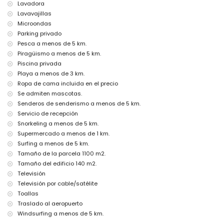
Lavadora
cine, teatro, discoteca, bar, paseo marítimo (El Arenal y Jávea) (a
Lavavajillas
menos de 5 kilómetros de la casa)
Microondas
Lugares de interés y cultura en Jávea, Costa Blanca
Parking privado
museo (Pueblo Histórico, Jávea), iglesia (San Bartolomé, Jávea), ruina
Pesca a menos de 5 km.
(Pueblo Histórico, Jávea), monumento (Pueblo Histórico, Jávea),
Piragüismo a menos de 5 km.
edificio arquitectónico (Pueblo Histórico, Jávea), lugar histórico
Piscina privada
(Pueblo Histórico y Jávea) (a menos de 5 kilómetros del alojamiento)
Playa a menos de 3 km.
castillo (Portal de la Vila y Denia) (a menos de 25 kilómetros del
Ropa de cama incluida en el precio
alojamiento)
Se admiten mascotas.
Deportes
Senderos de senderismo a menos de 5 km.
tenis y ciclismo (a menos de 1000 metros del alojamiento)
Servicio de recepción
senderismo, ciclismo de montaña, escalada, piragüismo, kayak,
Snorkeling a menos de 5 km.
pesca, buceo, snorkel, surf, windsurf y esquí acuático (a menos de 5
Supermercado a menos de 1 km.
kilómetros del alojamiento)
Surfing a menos de 5 km.
golf (Club de Golf Jávea) y equitación (a menos de 10 kilómetros del
Tamaño de la parcela 1100 m2.
alojamiento)
Tamaño del edificio 140 m2.
Televisión
Televisión por cable/satélite
Toallas
Traslado al aeropuerto
Windsurfing a menos de 5 km.