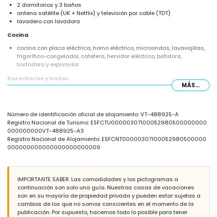
2 dormitorios y 3 baños
antena satélite (UK + Netflix) y televisión por cable (TDT)
lavadero con lavadora
Cocina
cocina con placa eléctrica, horno eléctrico, microondas, lavavajillas,
frigorífico-congelador, cafetera, hervidor eléctrico, batidora,
tostadora y exprimidor
Dormitorios y baños
MÁS...
dormitorio con aire acondicionado, cama doble, televisión y baño en
suite
dormitorio con aire acondicionado, 2 camas individuales, televisión y
Número de identificación oficial de alojamiento: VT-488925-A
baño en suite
Registro Nacional de Turismo: ESFCTU00000307100052980500000000
baño en suite con lavabo individual, combinación de bañera/ducha y
000000000VT-488925-A3
WC
Registro Nacional de Alojamiento: ESFCNT00000307100052980500000
baño en suite con lavabo individual, ducha y WC
000000000000000000000009
baño con lavabo individual, ducha y WC
Exterior del apartamento
parcela cerrada
IMPORTANTE SABER: Las comodidades y los pictogramas a
piscina comunitaria en forma de laguna de 15m x 8m y 2m de
continuación son solo una guía. Nuestras casas de vacaciones
profundidad
son en su mayoría de propiedad privada y pueden estar sujetas a
piscina para niños
cambios de los que no somos conscientes en el momento de la
hermoso jardín con césped y árboles y muebles de jardín con
publicación. Por supuesto, hacemos todo lo posible para tener
tumbonas