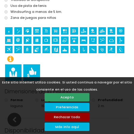
5 kilómetros del alojamiento)
Uso de pista de tenis
castillo (Portal de la Vila y Dénia) (a menos de 25 kilómetros del
Windsurfing a menos de 5 km.
alojamiento)
Zona de juegos para niños
Deportes
tenis, senderismo, ciclismo de montaña, ciclismo, escalada,
canotaje, kayak, pesca, buceo, snorkel, surf y windsurf (a menos de 5
kilómetros del apartamento)
golf (Golf Jávea) y equitación (a menos de 10 kilómetros del
apartamento)
Este sitio internet utiliza cookies. Si usted continua a navegar por el sitio
consiente en el uso de las cookies.
Dimensiones de la Piscina
Acepto
Forma
:
Longitud
:
Ancho
:
Profundidad
:
laguna
15 m.
8 m.
2 m.
Preferencias
Rechazar todo
Más info aquí
Disponibilidad