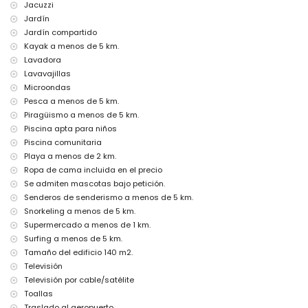
Jacuzzi
internet (fibra óptica)
Jardín
plancha y tabla de planchar
Jardín compartido
ropa de cama y toallas
Kayak a menos de 5 km.
servicio de emergencia 24 horas
calefacción de aire y aire acondicionado
Lavadora
Lavavajillas
Instalaciones / servicios comunitarios
Microondas
pista de tenis
Pesca a menos de 5 km.
jacuzzi al aire libre
Piragüismo a menos de 5 km.
Piscina apta para niños
Instalaciones y servicios privados con coste adicional
Piscina comunitaria
servicio de aeropuerto
Playa a menos de 2 km.
cama extra y cuna/cama para niños (bajo demanda)
Ropa de cama incluida en el precio
Entretenimiento y actividades de ocio para sus vacaciones en
Se admiten mascotas bajo petición.
Jávea, Costa Blanca
Senderos de senderismo a menos de 5 km.
cine, teatro, discoteca, bar y paseo (Paseo Marítimo) (a menos de 5
Snorkeling a menos de 5 km.
kilómetros de la casa)
Supermercado a menos de 1 km.
Surfing a menos de 5 km.
Visitas y cultura en Jávea, Costa Blanca
Tamaño del edificio 140 m2.
edificio arquitectónico (Mercat del Riurau) (a menos de 1000 metros
Televisión
del alojamiento)
Televisión por cable/satélite
museo (Histórico de Jávea, Jávea), iglesia (Virgen de Loreto, Puerto,
Jávea), ruina (Molinos de Viento, Jávea), monumento (Pueblo de
Toallas
Jávea, Jávea), lugar histórico (Pueblo de Jávea y Jávea) (a menos de
Traslado al aeropuerto