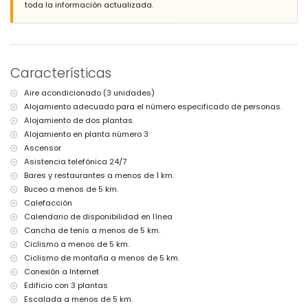
toda la información actualizada.
jardín comunitario con césped y árboles
zona de juegos para niños
3 terrazas, de las cuales 2 están cubiertas
ducha exterior
zona de estar al aire libre y zona de comedor al aire libre
Características
espacio de garaje comunitario
Más información
Aire acondicionado (3 unidades)
Alojamiento adecuado para el número especificado de personas.
pueblo más cercano: Jávea (a 2 kilómetros del apartamento)
orilla o río más cercano: Mediterráneo, Jávea (a 2 kilómetros del
Alojamiento de dos plantas.
apartamento)
Alojamiento en planta número 3
playa más cercana: La Grava, Jávea (a 2 kilómetros del
Ascensor
apartamento)
Asistencia telefónica 24/7
puerto más cercano: Aduanas del Mar (a 2 kilómetros del
Bares y restaurantes a menos de 1 km.
apartamento)
Buceo a menos de 5 km.
parque más cercano: Montgó, Jávea (a 2 kilómetros del
apartamento)
Calefacción
aeropuerto más cercano: Alicante (a 100 kilómetros del apartamento)
Calendario de disponibilidad en línea
segundo aeropuerto más cercano: Valencia (> 100 kilómetros)
Cancha de tenis a menos de 5 km.
transporte público cercano: autobús a 1000 metros
Ciclismo a menos de 5 km.
por favor consulte si se admiten mascotas
Ciclismo de montaña a menos de 5 km.
El edificio donde se encuentra el alojamiento tiene ascensor.
El alojamiento es muy adecuado para familias con niños
Conexión a Internet
Edificio con 3 plantas
Instalaciones y servicios privados incluidos en el precio de
Escalada a menos de 5 km.
alquiler