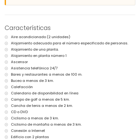
apartamento)
ribera u orilla más cercana: Mar Mediterráneo, Jávea (a menos de
200 metros del apartamento)
playa más cercana: Primer Montañar, Jávea (a menos de 500 metros
del apartamento)
Características
puerto más cercano: Duanes del Mar, Jávea (a menos de 500 metros
del apartamento)
Aire acondicionado (2 unidades)
parque más cercano: La Plana, Jávea (a menos de 200 metros del
Alojamiento adecuado para el número especificado de personas.
apartamento)
aeropuerto más cercano: Alicante (a menos de 100 kilómetros del
Alojamiento de una planta.
apartamento)
Alojamiento en planta número 1
segundo aeropuerto más cercano: Valencia (a más de 100
Ascensor
kilómetros)
Asistencia telefónica 24/7
se admiten mascotas
Bares y restaurantes a menos de 100 m.
El edificio donde se encuentra el alojamiento tiene ascensor.
Buceo a menos de 3 km.
Instalaciones y servicios incluidos en el precio del alquiler del
Calefacción
apartamento
Calendario de disponibilidad en línea
internet (WiFi)
Campo de golf a menos de 5 km.
aspiradora, plancha y tabla de planchar
Cancha de tenis a menos de 2 km.
ropa de cama y toallas
CD o DVD
servicio de recepción y servicio de emergencia 24 horas
Ciclismo a menos de 3 km.
calefacción central y aire acondicionado
Ciclismo de montaña a menos de 3 km.
Instalaciones y servicios con coste adicional
Conexión a Internet
cama extra y camas/cunas para niños (bajo demanda)
Edificio con 2 plantas