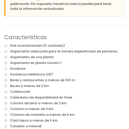
del apartamento)
publicación. Por supuesto, hacemos todo lo posible para tener
puerto más cercano: Puerto de Jávea (a menos de 2 kilómetros del
toda la información actualizada.
apartamento)
parque más cercano: Parque Natural del Montgó (a menos de 3
kilómetros del apartamento)
aeropuerto más cercano: Alicante (a menos de 100 kilómetros del
apartamento)
Características
segundo aeropuerto más cercano: Valencia (> 100 kilómetros)
transporte público cercano: autobús a menos de 200 metros
Aire acondicionado (5 unidades)
no se permiten mascotas
Alojamiento adecuado para el número especificado de personas.
El edificio donde se encuentra el alojamiento dispone de ascensor.
El alojamiento es muy adecuado para familias con niños
Alojamiento de una planta.
Alojamiento en planta número 1
Instalaciones y servicios incluidos en el precio del alquiler del
Ascensor
apartamento
Asistencia telefónica 24/7
internet (WiFi)
Bares y restaurantes a menos de 100 m.
plancha y tabla de planchar
Buceo a menos de 2 km.
ropa de cama y toallas
Calefacción
servicio de recepción y servicio de emergencia 24 horas
calefacción central y aire acondicionado
Calendario de disponibilidad en línea
Cancha de tenis a menos de 2 km.
Instalaciones y servicios con cargo extra
Ciclismo a menos de 3 km.
servicio de aeropuerto
Ciclismo de montaña a menos de 5 km.
cama extra y cuna (a petición)
Club hípico a menos de 5 km.
Actividades de entretenimiento y ocio para sus vacaciones en
Conexión a Internet