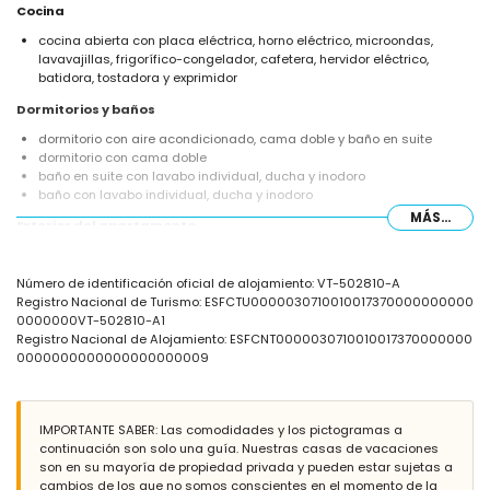
Cocina
cocina abierta con placa eléctrica, horno eléctrico, microondas,
lavavajillas, frigorífico-congelador, cafetera, hervidor eléctrico,
batidora, tostadora y exprimidor
Dormitorios y baños
dormitorio con aire acondicionado, cama doble y baño en suite
dormitorio con cama doble
baño en suite con lavabo individual, ducha y inodoro
baño con lavabo individual, ducha y inodoro
MÁS...
Exterior del apartamento
parcela grande y cerrada
piscina comunitaria con forma de laguna de 10m x 5m y 2m de
Número de identificación oficial de alojamiento: VT-502810-A
profundidad
Registro Nacional de Turismo: ESFCTU0000030710010017370000000000
jardín comunitario con árboles
0000000VT-502810-A1
terraza cubierta
Registro Nacional de Alojamiento: ESFCNT0000030710010017370000000
zona de estar exterior y zona de comedor exterior
0000000000000000000009
Más información
pueblo más cercano: Jávea (a menos de 500 metros del
apartamento)
IMPORTANTE SABER: Las comodidades y los pictogramas a
río o costa más cercano: Mediterráneo, Jávea (a menos de 2
continuación son solo una guía. Nuestras casas de vacaciones
kilómetros del apartamento)
son en su mayoría de propiedad privada y pueden estar sujetas a
playa más cercana: La Grava, Puerto, Jávea (a menos de 2 kilómetros
cambios de los que no somos conscientes en el momento de la