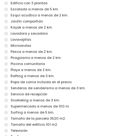
Jávea, Costa Blanca
Edificio con 3 plantas
Escalada a menos de 5 km.
cine, discoteca, club nocturno, bar, paseo marítimo (El Arenal y Jávea)
Esquí acuático a menos de 2 km.
(a menos de 5 kilómetros de la casa)
Jardín compartido
Visitas turísticas y cultura en Jávea, Costa Blanca
Kayak a menos de 2 km.
museo (Histórico de Jávea), iglesia (San Bartolomé, Pueblo, Jávea),
Lavadora y secadora
ruina (Pueblo de Jávea, Jávea), monumento (Pueblo de Jávea, Jávea),
Lavavajillas
edificio arquitectónico (Pueblo de Jávea, Jávea), lugar histórico
Microondas
(Pueblo de Jávea y Jávea) (a menos de 5 kilómetros del alojamiento)
Pesca a menos de 2 km.
castillo (Castillo de Denia y Denia) (a menos de 25 kilómetros del
Piragüismo a menos de 2 km.
alojamiento)
Piscina comunitaria
Deportes
Playa a menos de 2 km.
tenis, equitación, senderismo, ciclismo de montaña, ciclismo,
Rafting a menos de 3 km.
escalada, piragüismo, kayak, rafting, pesca, buceo, snorkel, surf y
Ropa de cama incluida en el precio
esquí acuático (a menos de 5 kilómetros del apartamento)
Senderos de senderismo a menos de 3 km.
golf (Club de Golf Jávea) y windsurf (a menos de 10 kilómetros del
Servicio de recepción
apartamento)
Snorkeling a menos de 3 km.
Supermercado a menos de 100 m.
Surfing a menos de 5 km.
Tamaño de la parcela 3520 m2.
Tamaño del edificio 101 m2.
Televisión