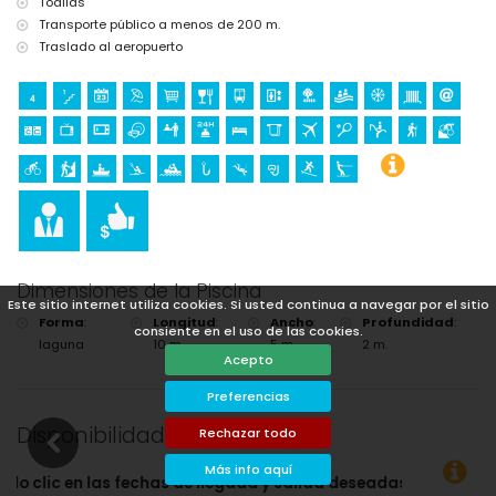
Toallas
Transporte público a menos de 200 m.
Traslado al aeropuerto
Dimensiones de la Piscina
Este sitio internet utiliza cookies. Si usted continua a navegar por el sitio
Forma
:
Longitud
:
Ancho
:
Profundidad
:
consiente en el uso de las cookies.
laguna
10 m.
5 m.
2 m.
Acepto
Preferencias
Disponibilidad
Rechazar todo
Más info aquí
a y salida deseadas!