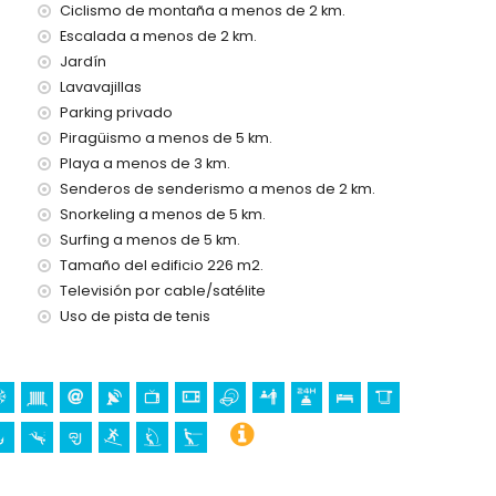
Ciclismo de montaña a menos de 2 km.
el precio del alquiler
Escalada a menos de 2 km.
Jardín
Lavavajillas
a 24 horas
Parking privado
Piragüismo a menos de 5 km.
Playa a menos de 3 km.
Senderos de senderismo a menos de 2 km.
Snorkeling a menos de 5 km.
Surfing a menos de 5 km.
ento
Tamaño del edificio 226 m2.
Televisión por cable/satélite
s vacaciones en Denia, Costa Blanca
Uso de pista de tenis
enos de 5 kilómetros de la casa)
lanca
 Vila, Denia), castillo (Portal de la Vila, Denia), monumento
ro de Denia) y lugar histórico (Histórico de Denia) (a menos
10 kilómetros del alojamiento)