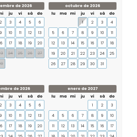
iembre de 2026
octubre de 2026
mi
ju
vi
sá
do
lu
ma
mi
ju
vi
sá
do
2
3
4
5
6
1
2
3
4
9
10
11
12
13
5
6
7
8
9
10
11
16
17
18
19
20
12
13
14
15
16
17
18
23
24
25
26
27
19
20
21
22
23
24
25
30
26
27
28
29
30
31
embre de 2026
enero de 2027
mi
ju
vi
sá
do
lu
ma
mi
ju
vi
sá
do
2
3
4
5
6
1
2
3
9
10
11
12
13
4
5
6
7
8
9
10
16
17
18
19
20
11
12
13
14
15
16
17
23
24
25
26
27
18
19
20
21
22
23
24