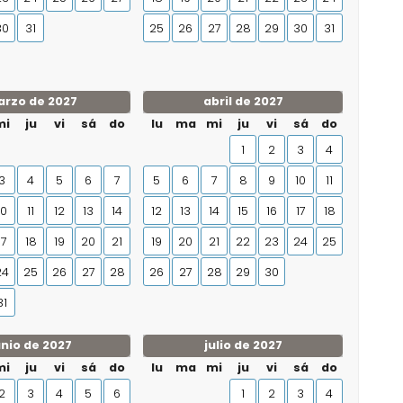
30
31
25
26
27
28
29
30
31
rzo de 2027
abril de 2027
mi
ju
vi
sá
do
lu
ma
mi
ju
vi
sá
do
1
2
3
4
3
4
5
6
7
5
6
7
8
9
10
11
10
11
12
13
14
12
13
14
15
16
17
18
17
18
19
20
21
19
20
21
22
23
24
25
24
25
26
27
28
26
27
28
29
30
31
unio de 2027
julio de 2027
mi
ju
vi
sá
do
lu
ma
mi
ju
vi
sá
do
2
3
4
5
6
1
2
3
4