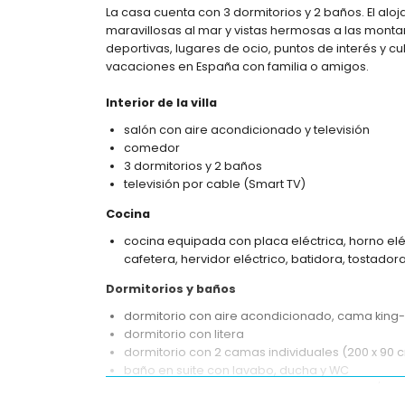
La casa cuenta con 3 dormitorios y 2 baños. El aloj
maravillosas al mar y vistas hermosas a las monta
deportivas, lugares de ocio, puntos de interés y cu
vacaciones en España con familia o amigos.
Interior de la villa
salón con aire acondicionado y televisión
comedor
3 dormitorios y 2 baños
televisión por cable (Smart TV)
Cocina
cocina equipada con placa eléctrica, horno eléc
cafetera, hervidor eléctrico, batidora, tostador
Dormitorios y baños
dormitorio con aire acondicionado, cama king-s
dormitorio con litera
dormitorio con 2 camas individuales (200 x 90 
baño en suite con lavabo, ducha y WC
baño con lavabo, combinación de bañera/duc