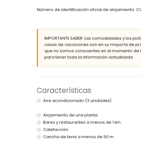
Exterior de la villa
Número de identificación oficial de alojamiento:
parcela grande y cerrada
piscina privada en forma de riñón de 6 m x 4 m
piscina comunitaria
jardín con árboles y mobiliario de jardín con 
IMPORTANTE SABER: Las comodidades y los pict
2 terrazas, una de ellas cubierta
casas de vacaciones son en su mayoría de pro
cocina exterior y barbacoa
que no somos conscientes en el momento de la
ducha exterior
para tener toda la información actualizada.
zona de estar y comedor exterior
2 plazas de aparcamiento privadas
Más información
pueblo más cercano: Jávea (a menos de 5 kilóme
Características
orilla o ribera más cercana: Mediterráneo, Jáve
playa más cercana: Las Marinas, Denia (a menos 
Aire acondicionado (3 unidades)
puerto más cercano: La Marina, Denia (a menos d
parque más cercano: Montgó, Denia (a menos de 
Alojamiento de una planta.
aeropuerto más cercano: Alicante (a menos de 1
segundo aeropuerto más cercano: Valencia (> 
Bares y restaurantes a menos de 1 km.
no se admiten mascotas
Calefacción
El alojamiento es muy adecuado para familias 
Cancha de tenis a menos de 50 m.