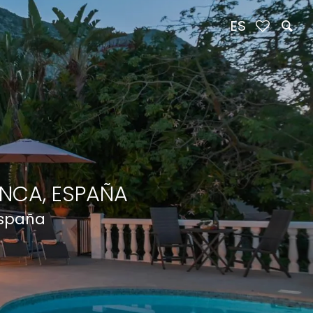
ES
NCA, ESPAÑA
España