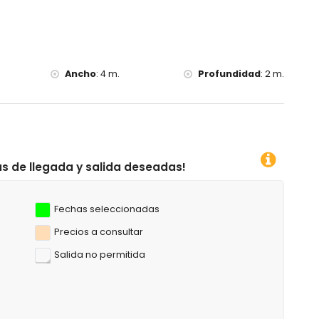
lada, piragüismo, kayak, pesca, buceo, snorkel, surf,
os de la villa)
Ancho
:
4 m.
Profundidad
:
2 m.
a menos de 10 kilómetros de la villa)
a deseadas!
Fechas seleccionadas
Precios a consultar
Salida no permitida