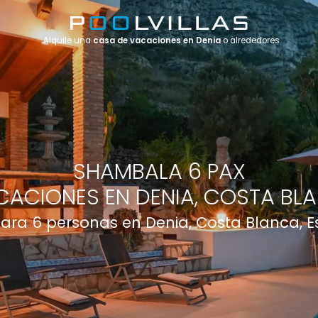
Alquile una
casa de vacaciones en Denia
o alrededores
SHAMBALA 6 PAX
CACIONES EN DENIA, COSTA BLA
 para 6 personas en Denia, Costa Blanca, 