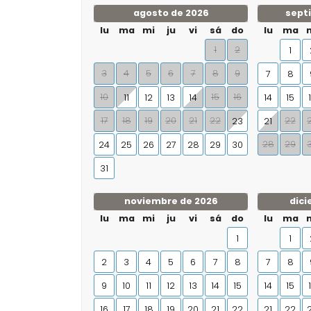
agosto de 2026
sept
lu
ma
mi
ju
vi
sá
do
lu
ma
1
2
1
3
4
5
6
7
8
9
7
8
10
15
16
11
12
13
14
14
15
17
18
19
20
21
22
22
23
21
28
29
24
25
26
27
28
29
30
31
noviembre de 2026
dici
lu
ma
mi
ju
vi
sá
do
lu
ma
1
1
2
3
4
5
6
7
8
7
8
9
10
11
12
13
14
15
14
15
16
17
18
19
20
21
22
21
22