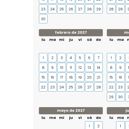
23
24
25
26
27
28
29
28
29
30
febrero de 2027
ma
lu
ma
mi
ju
vi
sá
do
lu
ma
1
2
3
4
5
6
7
1
2
8
9
10
11
12
13
14
8
9
15
16
17
18
19
20
21
15
16
22
23
24
25
26
27
28
22
23
29
30
mayo de 2027
j
lu
ma
mi
ju
vi
sá
do
lu
ma
1
2
1