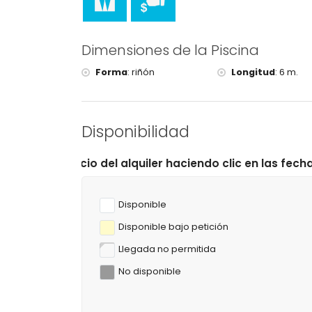
Deportes
tenis (a menos de 1000 metros de la villa)
Dimensiones de la Piscina
senderismo, ciclismo de montaña, ciclismo, esca
windsurf y esquí acuático (a menos de 5 kilómetr
Forma
:
riñón
Longitud
:
6 m.
golf (Club de Golf La Sella, Denia) y equitación (
Disponibilidad
 alquiler haciendo clic en las fechas de llegada y salid
Disponible
Disponible bajo petición
Llegada no permitida
No disponible