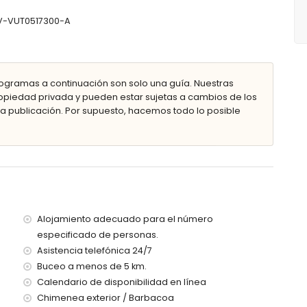
 CV-VUT0517300-A
 y 2 m de profundidad
tumbonas
ogramas a continuación son solo una guía. Nuestras
piedad privada y pueden estar sujetas a cambios de los
 publicación. Por supuesto, hacemos todo lo posible
tros de la villa)
a (a menos de 3 kilómetros de la villa)
de 3 kilómetros de la villa)
Alojamiento adecuado para el número
e 3 kilómetros de la villa)
especificado de personas.
3 kilómetros de la villa)
Asistencia telefónica 24/7
00 kilómetros de la villa)
100 kilómetros)
Buceo a menos de 5 km.
Calendario de disponibilidad en línea
con niños
Chimenea exterior / Barbacoa