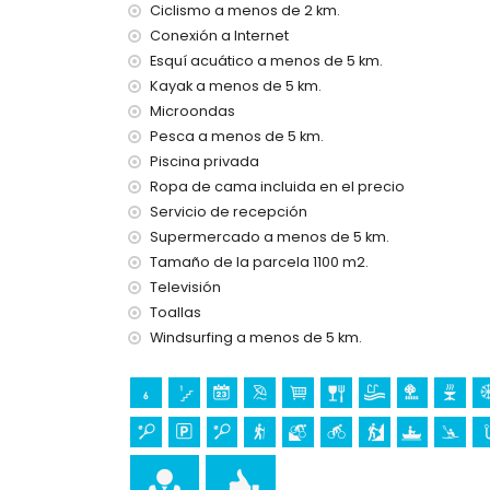
Ciclismo a menos de 2 km.
Instalaciones y servicios privados incluidos en 
Conexión a Internet
internet (WiFi)
Esquí acuático a menos de 5 km.
plancha y tabla de planchar
Kayak a menos de 5 km.
ropa de cama y toallas
servicio de recepción y servicio de emergenci
Microondas
calefacción por aire y aire acondicionado
Pesca a menos de 5 km.
Piscina privada
Instalaciones / servicios comunitarios
Ropa de cama incluida en el precio
pista de tenis
Servicio de recepción
Supermercado a menos de 5 km.
Instalaciones y servicios privados con suplem
Tamaño de la parcela 1100 m2.
cama extra y cuna para niños (bajo demanda)
Televisión
Entretenimiento y actividades de ocio para su
Toallas
Windsurfing a menos de 5 km.
bar, paseo marítimo (Las Marinas y Denia) (a m
Lugares de interés y cultura en Denia, Costa B
museo (Histórico de Denia), iglesia (Portal de la
(Pueblo de Denia), edificio arquitectónico (Cent
de 5 kilómetros del alojamiento)
ruinas (Molinos de Viento y Jávea) (a menos de 