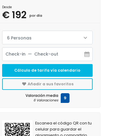
Desde
€ 192
por día
6 Personas
Cálculo de tarifa vía calendario
Añadir a sus favoritos
Valoración media
9
6 Valoraciones
Escanea el código QR con tu
celular para guardar el
alojamiento o compartirlo