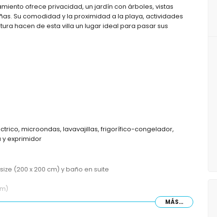
amiento ofrece privacidad, un jardín con árboles, vistas
ñas. Su comodidad y la proximidad a la playa, actividades
ltura hacen de esta villa un lugar ideal para pasar sus
trico, microondas, lavavajillas, frigorífico-congelador,
a y exprimidor
ize (200 x 200 cm) y baño en suite
cm)
MÁS...
ha y WC