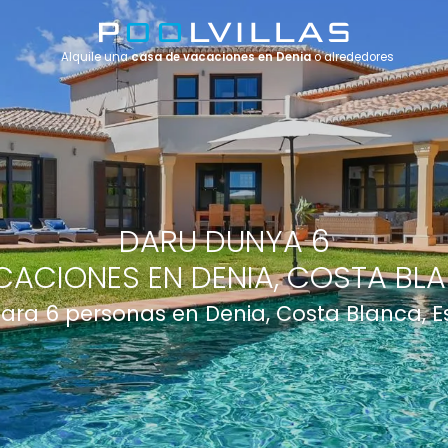
Alquile una
casa de vacaciones en Denia
o alrededores
DARU DUNYA 6
CACIONES EN DENIA, COSTA BLA
 para 6 personas en Denia, Costa Blanca, 