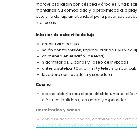
maravilloso jardín con césped y árboles, una piscin
montañas. Su comodidad y la proximidad a la playa
esta villa de lujo un sitio ideal para pasar sus va
mascotas.
Interior de esta villa de lujo
amplia villa de lujo
salón con televisión, reproductor de DVD y equi
chimenea en el salón (de leña)
3 dormitorios, 2 baños y 1 aseo de invitados
antena satelital (Canal + nl) y televisión por cab
lavadero con lavadora y secadora
Cocina
cocina abierta con placa eléctrica, horno eléctri
eléctrico, batidora, tostadora y exprimidor
Dormitorios y baños
con aire acondicionado, dormitorio con cama 
2 con aire acondicionado, dormitorios, cada u
baño en suite con doble lavabo, ducha y WC