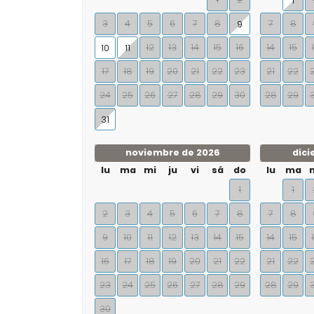
1
3
4
5
6
7
8
7
8
9
12
13
14
15
16
14
15
10
11
17
18
19
20
21
22
23
21
22
24
25
26
27
28
29
30
28
29
31
noviembre de 2026
dici
lu
ma
mi
ju
vi
sá
do
lu
ma
1
1
2
3
4
5
6
7
8
7
8
9
10
11
12
13
14
15
14
15
16
17
18
19
20
21
22
21
22
23
24
25
26
27
28
29
28
29
30