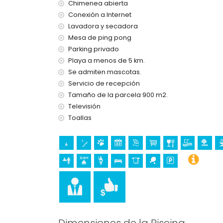
Chimenea abierta
internet (WiFi)
Conexión a Internet
aspiradora, plancha y tabla de planchar
Lavadora y secadora
ropa de cama y toallas
Mesa de ping pong
servicio de recepción y servicio de emergenci
Parking privado
mesa de ping-pong
calefacción central y con aire acondicionado
Playa a menos de 5 km.
Se admiten mascotas.
Instalaciones y servicios con cargo adicional
Servicio de recepción
servicio de limpieza
Tamaño de la parcela 900 m2.
cama extra y camas/cunas para niños (a petic
Televisión
Toallas
Deportes
tenis, golf (La Sella, Denia) y equitación (a meno