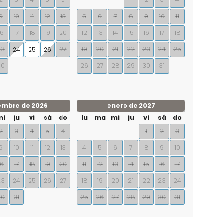
9
10
11
12
13
5
6
7
8
9
10
11
16
17
18
19
20
12
13
14
15
16
17
18
23
27
19
20
21
22
23
24
25
24
25
26
30
26
27
28
29
30
31
embre de 2026
enero de 2027
mi
ju
vi
sá
do
lu
ma
mi
ju
vi
sá
do
2
3
4
5
6
1
2
3
9
10
11
12
13
4
5
6
7
8
9
10
16
17
18
19
20
11
12
13
14
15
16
17
23
24
25
26
27
18
19
20
21
22
23
24
30
31
25
26
27
28
29
30
31