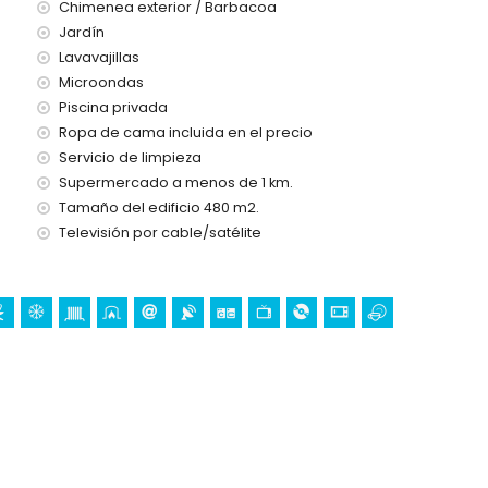
Chimenea exterior / Barbacoa
Jardín
Lavavajillas
Microondas
a 24 horas
Piscina privada
Ropa de cama incluida en el precio
Servicio de limpieza
Supermercado a menos de 1 km.
Tamaño del edificio 480 m2.
ión)
Televisión por cable/satélite
s de 10 kilómetros de la villa)