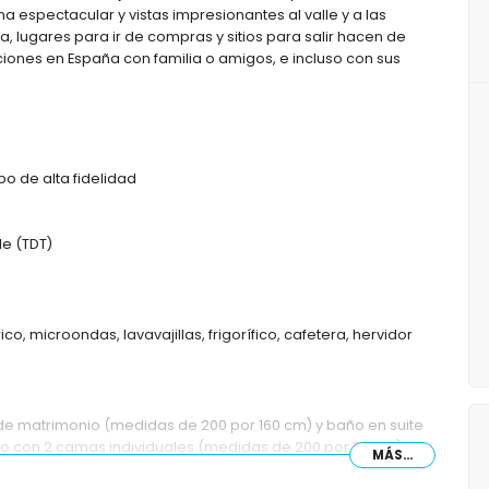
a espectacular y vistas impresionantes al valle y a las
, lugares para ir de compras y sitios para salir hacen de
caciones en España con familia o amigos, e incluso con sus
po de alta fidelidad
le (TDT)
co, microondas, lavavajillas, frigorífico, cafetera, hervidor
de matrimonio (medidas de 200 por 160 cm) y baño en suite
no con 2 camas individuales (medidas de 200 por 90 cm)
MÁS...