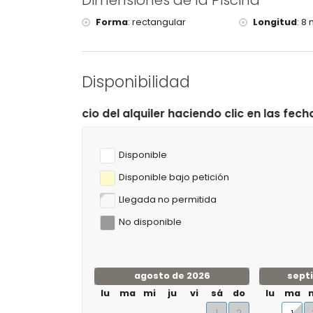
Dimensiones de la Piscina
Forma
:
rectangular
Longitud
:
8 
Disponibilidad
 alquiler haciendo clic en las fechas de llegada y salid
Disponible
Disponible bajo petición
Llegada no permitida
No disponible
agosto de 2026
sept
lu
ma
mi
ju
vi
sá
do
lu
ma
1
2