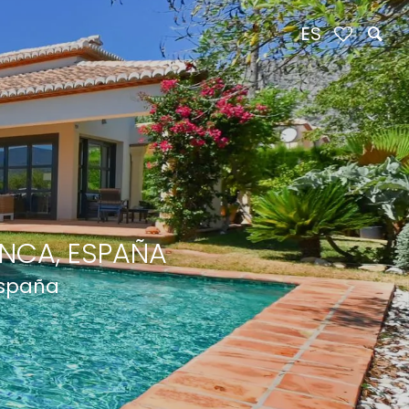
ES
NCA, ESPAÑA
España