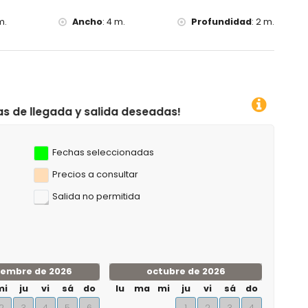
m.
Ancho
:
4 m.
Profundidad
:
2 m.
a deseadas!
Fechas seleccionadas
Precios a consultar
Salida no permitida
iembre de 2026
octubre de 2026
mi
ju
vi
sá
do
lu
ma
mi
ju
vi
sá
do
2
3
4
5
6
1
2
3
4