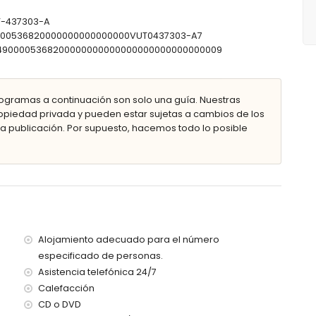
AT-437303-A
90000536820000000000000000VUT0437303-A7
0304900005368200000000000000000000000000009
ad
les de jardín con tumbonas
ogramas a continuación son solo una guía. Nuestras
piedad privada y pueden estar sujetas a cambios de los
ior
 publicación. Por supuesto, hacemos todo lo posible
0 metros de la villa)
a (a menos de 5 kilómetros de la villa)
menos de 5 kilómetros de la villa)
e 10 kilómetros de la villa)
 la villa
Alojamiento adecuado para el número
00 kilómetros de la villa)
especificado de personas.
100 kilómetros)
Asistencia telefónica 24/7
con niños
Calefacción
CD o DVD
el alquiler de esta villa de lujo