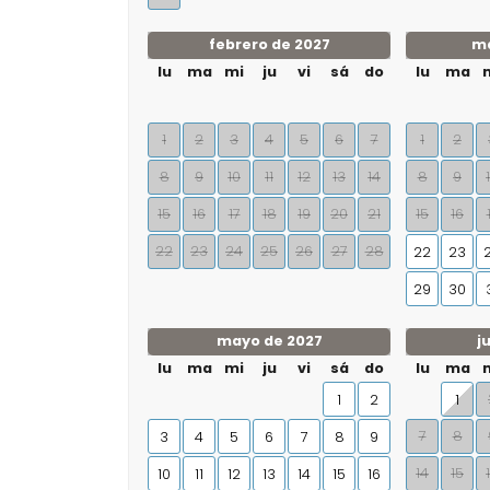
febrero de 2027
ma
lu
ma
mi
ju
vi
sá
do
lu
ma
1
2
3
4
5
6
7
1
2
8
9
10
11
12
13
14
8
9
15
16
17
18
19
20
21
15
16
22
23
24
25
26
27
28
22
23
29
30
mayo de 2027
j
lu
ma
mi
ju
vi
sá
do
lu
ma
1
2
1
7
8
3
4
5
6
7
8
9
14
15
10
11
12
13
14
15
16