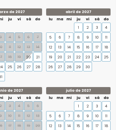
rzo de 2027
abril de 2027
mi
ju
vi
sá
do
lu
ma
mi
ju
vi
sá
do
1
2
3
4
3
4
5
6
7
5
6
7
8
9
10
11
10
11
12
13
14
12
13
14
15
16
17
18
17
18
19
20
21
19
20
21
22
23
24
25
24
25
26
27
28
26
27
28
29
30
31
unio de 2027
julio de 2027
mi
ju
vi
sá
do
lu
ma
mi
ju
vi
sá
do
2
3
4
5
6
1
2
3
4
9
10
11
12
13
5
6
7
8
9
10
11
16
17
18
19
20
12
13
14
15
16
17
18