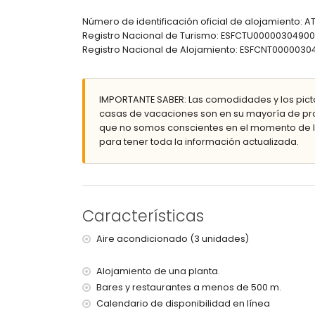
baño con lavabo individual y ducha
Número de identificación oficial de alojamiento: 
Exterior de esta villa de lujo
Registro Nacional de Turismo: ESFCTU00000304
terreno vallado
Registro Nacional de Alojamiento: ESFCNT0000
piscina privada de 8m x 4m y 2m de profundid
maravilloso jardín con césped, árboles y mueb
terraza cubierta
IMPORTANTE SABER: Las comodidades y los pict
barbacoa
casas de vacaciones son en su mayoría de pro
zona de estar exterior y zona de comedor exter
que no somos conscientes en el momento de la
2 plazas de aparcamiento privadas
para tener toda la información actualizada.
Más información
pueblo más cercano: Beniarbeig (a menos de 50
orilla o ribera más cercana: Mediterráneo, Jáve
playa más cercana: Denia les poblets, Denia (a 
Características
puerto más cercano: La Marina, Denia (a menos d
parque más cercano a menos de 5 kilómetros de
Aire acondicionado (3 unidades)
aeropuerto más cercano: Alicante (a menos de 1
segundo aeropuerto más cercano: Valencia (> 
Alojamiento de una planta.
se permiten mascotas
El alojamiento es muy adecuado para familias 
Bares y restaurantes a menos de 500 m.
Calendario de disponibilidad en línea
Instalaciones y servicios incluidos en el precio d