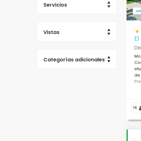
Servicios
OF
Vistas
El
De
Mod
Categorías adicionales
Cos
sit
de 
Me
Pr
14