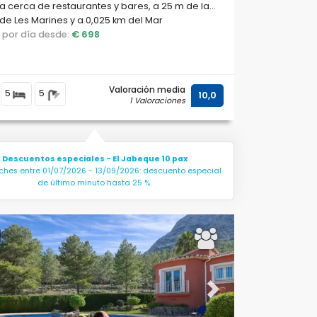
a cerca de restaurantes y bares, a 25 m de la
de Les Marines y a 0,025 km del Mar
erráneo.
o por día desde:
€ 698
Valoración media
5
5
10,0
1 Valoraciones
Descuentos especiales - El Jabeque 10 pax
ches entre 01/07/2026 - 13/09/2026: descuento especial
de último minuto hasta 25 %.
ous
Next