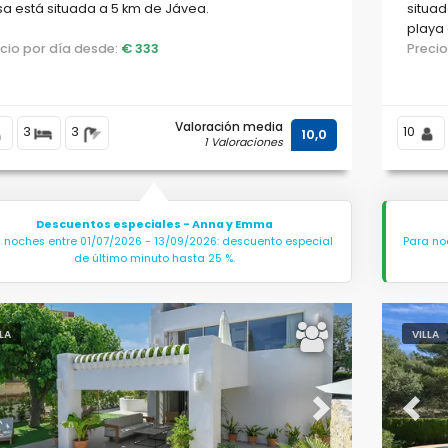
a está situada a 5 km de Jávea.
situad
playa 
ecio por día desde:
€ 333
Medit
Preci
Valoración media
3
3
10
10,0
1 Valoraciones
Descuentos especiales - Anna y Emma
 noches entre 01/07/2026 - 13/09/2026: descuento especial
Para no
de último minuto hasta 25 %.
LLA
VILLA
evious
Next
Previ