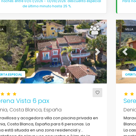
 noches entre 01/07/2026 - 13/09/2026: descuento especial
Para no
de último minuto hasta 25 %.
LLA
VILLA
evious
Next
Previ
ERTA ESPECIAL
OFERTA
rena Vista 6 pax
Sere
nia, Costa Blanca, España
Denia
avillosa y acogedora villa con piscina privada en
Maravi
ia, Costa Blanca, España para 6 personas. La
Blanca
a está situada en una zona residencial y
La cas