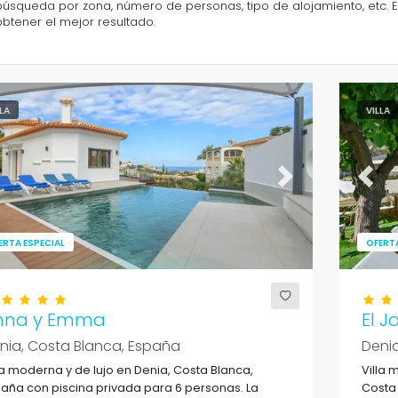
búsqueda por zona, número de personas, tipo de alojamiento, etc. E
obtener el mejor resultado.
LLA
VILLA
evious
Next
Previ
ERTA ESPECIAL
OFERTA
nna y Emma
El J
nia, Costa Blanca, España
Denia
la moderna y de lujo en Denia, Costa Blanca,
Villa 
aña con piscina privada para 6 personas. La
Costa 