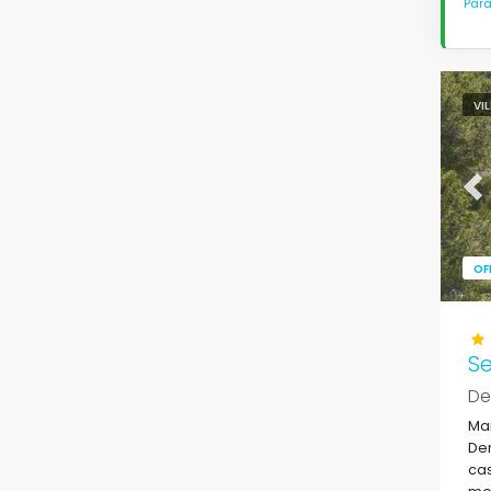
Para
VI
Pr
OF
Se
De
Mar
Den
cas