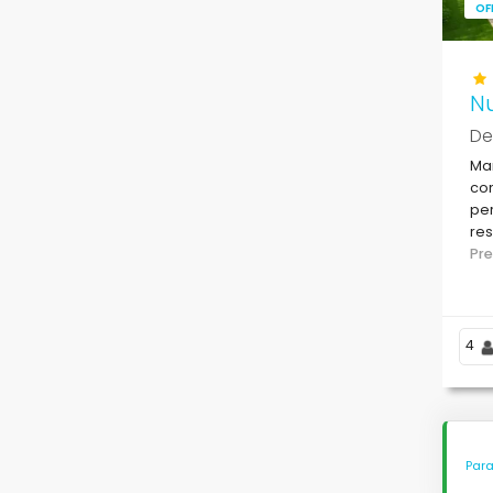
OF
N
De
Ma
com
per
res
pla
Pr
4
Para