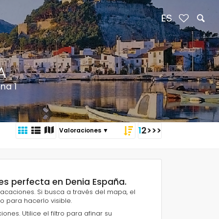
ES
A
na 1
1
2
>
>>
ones perfecta en Denia España.
 vacaciones. Si busca a través del mapa, el
ro para hacerlo visible.
nes. Utilice el filtro para afinar su