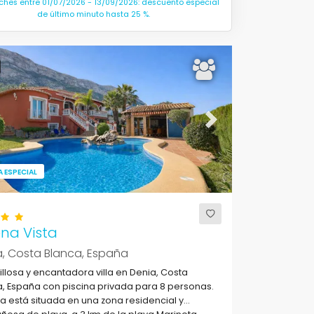
ches entre 01/07/2026 - 13/09/2026: descuento especial
de último minuto hasta 25 %.
ous
Next
 ESPECIAL
na Vista
, Costa Blanca, España
llosa y encantadora villa en Denia, Costa
, España con piscina privada para 8 personas.
a está situada en una zona residencial y