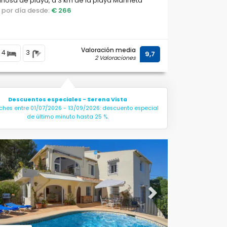
osa de playa, a 3 km de la playa Marineta
a, en Denia.
o por día desde:
€ 266
Valoración media
4
3
9,7
2 Valoraciones
Descuentos especiales - Serena Vista
ches entre 01/07/2026 - 13/09/2026: descuento especial
de último minuto hasta 25 %.
ous
Next