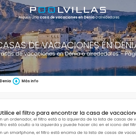
Alquile una
casa de vacaciones en Denia
o alrededores
CASAS DE VACACIONES EN DENI
Casas de vacaciones en Denia o alrededores - Pági
 Denia
Más info
Utilice el filtro para encontrar la casa de vacaci
En un ordenador, el filtro está a la izquierda de la lista de casas de
filtro está oculto a la izquierda y puede hacer clic en el icono del filt
En un smartphone, el filtro está encima de la lista de casas de vacacio