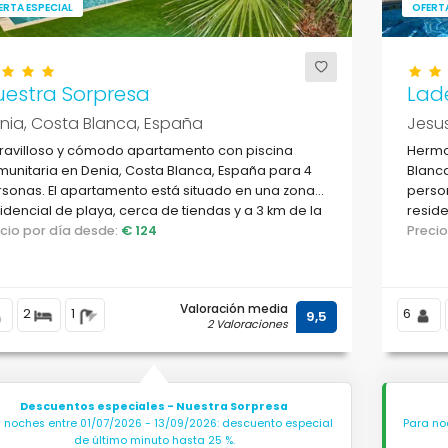
ERTA ESPECIAL
OFERTA
uestra Sorpresa
Lad
nia, Costa Blanca, España
Jesu
ravilloso y cómodo apartamento con piscina
Hermo
unitaria en Denia, Costa Blanca, España para 4
Blanca
sonas. El apartamento está situado en una zona
person
idencial de playa, cerca de tiendas y a 3 km de la
reside
ya de la Marineta.
ecio por día desde:
€ 124
Preci
Valoración media
2
1
6
9,5
2 Valoraciones
Descuentos especiales - Nuestra Sorpresa
 noches entre 01/07/2026 - 13/09/2026: descuento especial
Para no
de último minuto hasta 25 %.