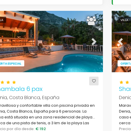
LLA
VILLA
evious
Next
Previ
ERTA ESPECIAL
OFERTA
hambala 6 pax
Sha
nia, Costa Blanca, España
Denia
avillosa y confortable villa con piscina privada en
Maravi
ia, Costa Blanca, España para 6 personas. La
Denia,
a está situada en una zona residencial de playa,
casa e
ca de una pista de tenis, a 3 km de la playa Las
cerca 
inas de Denia y a 5 km de Jávea.
ecio por día desde:
€ 192
playa 
Preci