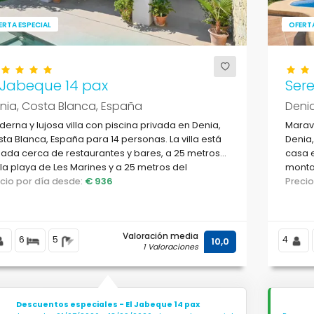
ERTA ESPECIAL
OFERTA
 Jabeque 14 pax
Sere
nia, Costa Blanca, España
Denia
erna y lujosa villa con piscina privada en Denia,
Maravi
ta Blanca, España para 14 personas. La villa está
Denia,
uada cerca de restaurantes y bares, a 25 metros
casa e
la playa de Les Marines y a 25 metros del
montañ
diterráneo.
ecio por día desde:
€ 936
Denia.
Preci
Valoración media
6
5
4
10,0
1 Valoraciones
Descuentos especiales - El Jabeque 14 pax