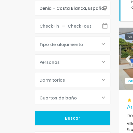
VI
Tipo de alojamiento
Pr
Personas
Dormitorios
OF
Cuartos de baño
A
De
Vil
Esp