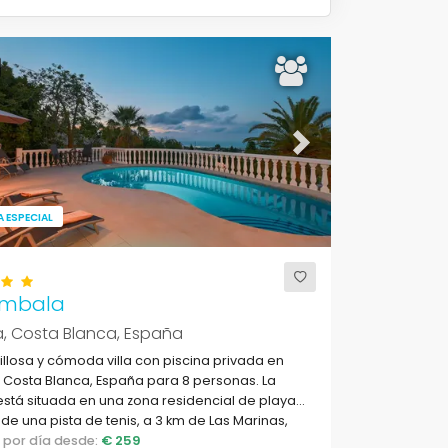
ous
Next
 ESPECIAL
mbala
, Costa Blanca, España
llosa y cómoda villa con piscina privada en
 Costa Blanca, España para 8 personas. La
stá situada en una zona residencial de playa,
de una pista de tenis, a 3 km de Las Marinas,
de Denia, y a 5 km de Jávea.
o por día desde:
€ 259