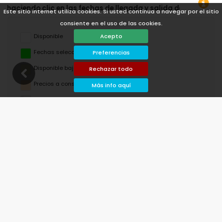
echas de llegada y salida deseadas!
Este sitio internet utiliza cookies. Si usted continua a navegar por el sitio
consiente en el uso de las cookies.
Acepto
Disponible
Fechas seleccionadas
Preferencias
Disponible bajo petición
Rechazar todo
Precios a consultar
Más info aquí
Llegada no permitida
Salida no permitida
No disponible
agosto de 2026
lu
ma
mi
ju
vi
sá
do
1
2
3
4
5
6
7
8
9
10
11
12
13
14
15
16