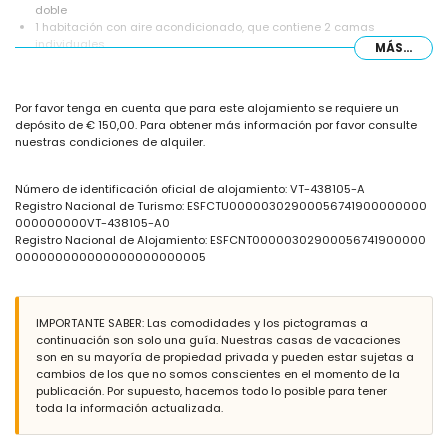
doble
1 habitación con aire acondicionado, que contiene 2 camas
individuales
MÁS...
baño con lavabo individual, bañera y aseo
baño con lavabo individual, ducha y aseo
Exterior del apartamento
Por favor tenga en cuenta que para este alojamiento se requiere un
depósito de € 150,00. Para obtener más información por favor consulte
parcela cerrada
nuestras condiciones de alquiler.
piscina comunitaria en forma de riñón
piscina infantil
ducha exterior
Número de identificación oficial de alojamiento: VT-438105-A
Registro Nacional de Turismo: ESFCTU00000302900056741900000000
Más información
000000000VT-438105-A0
pueblo más cercano: Calpe (a menos de 200 metros del
Registro Nacional de Alojamiento: ESFCNT00000302900056741900000
apartamento)
000000000000000000000005
playa más cercana: Playa Cantal Roig (a menos de 25 metros del
apartamento)
aeropuerto más cercano: El Altet (Alicante) (a menos de 100
IMPORTANTE SABER: Las comodidades y los pictogramas a
kilómetros del apartamento)
continuación son solo una guía. Nuestras casas de vacaciones
segundo aeropuerto más cercano: Manises (Valencia) (> 100
son en su mayoría de propiedad privada y pueden estar sujetas a
kilómetros)
cambios de los que no somos conscientes en el momento de la
transporte público cercano: autobús a menos de 50 metros
publicación. Por supuesto, hacemos todo lo posible para tener
no se permite fumar
toda la información actualizada.
no se admiten mascotas
El edificio donde se ubica el alojamiento cuenta con ascensor.
El alojamiento es muy adecuado para familias con niños.