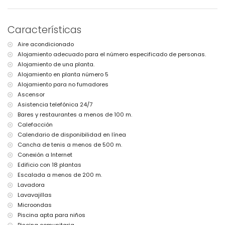
Instalaciones y servicios incluidos en el precio del alquiler del
apartamento
Características
internet (fibra óptica)
plancha y tabla de planchar
Aire acondicionado
ropa de cama y toallas
Alojamiento adecuado para el número especificado de personas.
servicio de emergencia 24 horas
Alojamiento de una planta.
Instalaciones y servicios con cargo adicional
Alojamiento en planta número 5
Alojamiento para no fumadores
calefacción central
Ascensor
cama/cuna para niños (bajo demanda)
Asistencia telefónica 24/7
Deportes
Bares y restaurantes a menos de 100 m.
tenis, senderismo, escalada, surf y windsurf (a menos de 1000
Calefacción
metros del apartamento)
Calendario de disponibilidad en línea
golf (a menos de 10 kilómetros del apartamento)
Cancha de tenis a menos de 500 m.
Conexión a Internet
Edificio con 18 plantas
Escalada a menos de 200 m.
Lavadora
Lavavajillas
Microondas
Piscina apta para niños