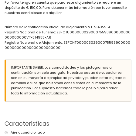
Por favor tenga en cuenta que para este alojamiento se requiere un
terreno cerrado
depósito de € 150,00. Para obtener más información por favor consulte
piscina comunitaria
nuestras condiciones de alquiler.
piscina infantil
jardín con césped
jardín comunitario con césped
Número de identificación oficial de alojamiento: VT-514955-A
ducha exterior
Registro Nacional de Turismo: ESFCTU00000302900075593900000000
plaza de garaje comunitaria
000000000VT-514955-A6
Registro Nacional de Alojamiento: ESFCNT00000302900075593900000
Más información
000000000000000000000001
pueblo más cercano a 50 metros del apartamento
playa más cercana: Arenal-Bol (a menos de 200 metros del
apartamento)
IMPORTANTE SABER: Las comodidades y los pictogramas a
puerto más cercano a 500 metros del apartamento
continuación son solo una guía. Nuestras casas de vacaciones
aeropuerto más cercano: El Altet (Alicante) (a menos de 100
son en su mayoría de propiedad privada y pueden estar sujetas a
kilómetros del apartamento)
cambios de los que no somos conscientes en el momento de la
segundo aeropuerto más cercano: Manises (Valencia) (más de 100
publicación. Por supuesto, hacemos todo lo posible para tener
kilómetros)
toda la información actualizada.
transporte público cercano: autobús a menos de 100 metros
no se permite fumar
no se permiten mascotas
El edificio donde se encuentra el alojamiento dispone de ascensor.
El alojamiento es muy adecuado para familias con niños.
Características
Servicios e instalaciones incluidos en el precio del alquiler del
apartamento
Aire acondicionado