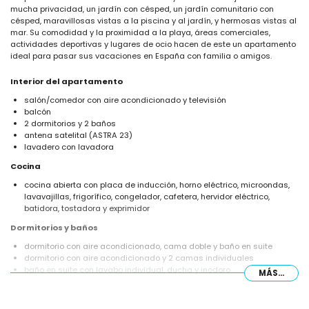
mucha privacidad, un jardín con césped, un jardín comunitario con
césped, maravillosas vistas a la piscina y al jardín, y hermosas vistas al
mar. Su comodidad y la proximidad a la playa, áreas comerciales,
actividades deportivas y lugares de ocio hacen de este un apartamento
ideal para pasar sus vacaciones en España con familia o amigos.
Interior del apartamento
salón/comedor con aire acondicionado y televisión
balcón
2 dormitorios y 2 baños
antena satelital (ASTRA 23)
lavadero con lavadora
Cocina
cocina abierta con placa de inducción, horno eléctrico, microondas,
lavavajillas, frigorífico, congelador, cafetera, hervidor eléctrico,
batidora, tostadora y exprimidor
Dormitorios y baños
dormitorio con aire acondicionado, cama doble y baño en suite
dormitorio con aire acondicionado y 2 camas individuales
baño en suite con lavabo individual, ducha y inodoro
MÁS...
baño con lavabo individual, ducha y inodoro
Exterior del apartamento