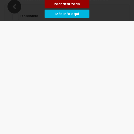
Rechazar todo
Más info aquí
Disponible
Fechas seleccionadas
Disponible bajo petición
Precios a consultar
Llegada no permitida
Salida no permitida
No disponible
agosto de 2026
lu
ma
mi
ju
vi
sá
do
1
2
3
4
5
6
7
8
9
10
11
12
13
14
15
16