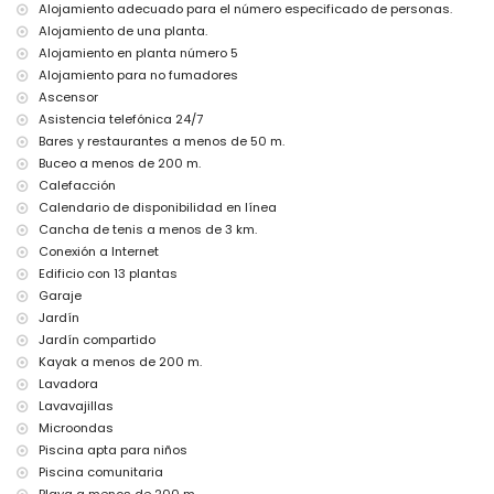
internet (fibra óptica)
Alojamiento adecuado para el número especificado de personas.
plancha y tabla de planchar
Alojamiento de una planta.
ropa de cama y toallas
Alojamiento en planta número 5
servicio de emergencia 24 horas
Alojamiento para no fumadores
Servicios e instalaciones con cargo adicional
Ascensor
calefacción central
Asistencia telefónica 24/7
cama/cuna para niños (bajo demanda)
Bares y restaurantes a menos de 50 m.
Buceo a menos de 200 m.
Deportes
Calefacción
kayak, buceo, snorkel y windsurf (a menos de 1000 metros del
Calendario de disponibilidad en línea
apartamento)
Cancha de tenis a menos de 3 km.
tenis y senderismo (a menos de 5 kilómetros del apartamento)
Conexión a Internet
Edificio con 13 plantas
Garaje
Jardín
Jardín compartido
Kayak a menos de 200 m.
Lavadora
Lavavajillas
Microondas
Piscina apta para niños
Piscina comunitaria
Playa a menos de 200 m.