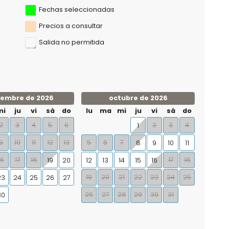
Fechas seleccionadas
Precios a consultar
Salida no permitida
iembre de 2026
octubre de 2026
mi
ju
vi
sá
do
lu
ma
mi
ju
vi
sá
do
2
3
4
5
6
2
3
4
1
9
10
11
12
13
5
6
7
8
9
10
11
16
17
18
17
18
19
20
12
13
14
15
16
19
20
21
22
23
24
25
23
24
25
26
27
26
27
28
29
30
31
30