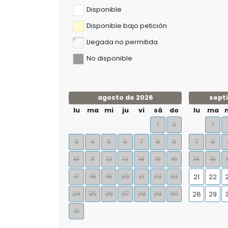
Disponible
Disponible bajo petición
Llegada no permitida
No disponible
agosto de 2026
sept
lu
ma
mi
ju
vi
sá
do
lu
ma
1
2
1
3
4
5
6
7
8
9
7
8
10
11
12
13
14
15
16
14
15
17
18
19
20
21
22
23
21
22
24
25
26
27
28
29
30
28
29
31