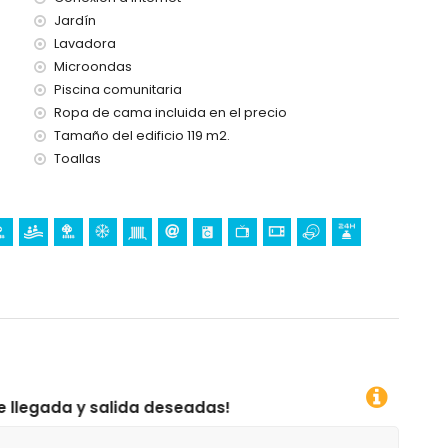
Jardín
Lavadora
s vacaciones en Calpe, Costa Blanca
Microondas
de la casa)
Piscina comunitaria
Ropa de cama incluida en el precio
Tamaño del edificio 119 m2.
o)
Toallas
 deseadas!