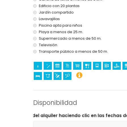
calefacción central
Edificio con 20 plantas
cama/cuna para niños (bajo demanda)
Jardín compartido
Entretenimiento y actividades de ocio para su
Lavavajillas
bar y paseo marítimo (a menos de 500 metros 
Piscina apta para niños
Playa a menos de 25 m.
Deportes
Supermercado a menos de 50 m.
tenis (a menos de 5 kilómetros del apartament
Televisión
Transporte público a menos de 50 m.
Disponibilidad
alquiler haciendo clic en las fechas de llegada y salida