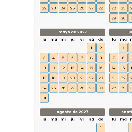
22
23
24
25
26
27
28
22
23
29
30
mayo de 2027
j
lu
ma
mi
ju
vi
sá
do
lu
ma
1
2
1
3
4
5
6
7
8
9
7
8
10
11
12
13
14
15
16
14
15
17
18
19
20
21
22
23
21
22
24
25
26
27
28
29
30
28
29
31
agosto de 2027
sept
lu
ma
mi
ju
vi
sá
do
lu
ma
1