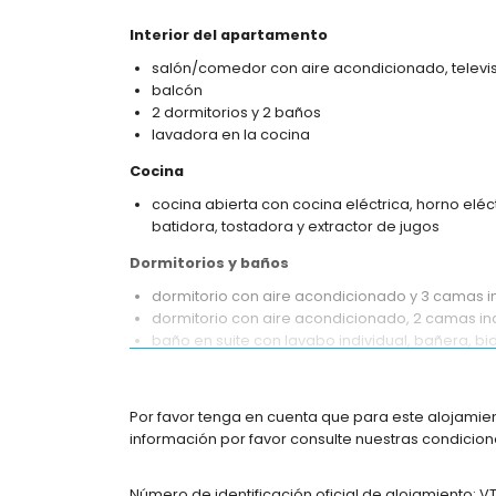
Interior del apartamento
salón/comedor con aire acondicionado, televis
balcón
2 dormitorios y 2 baños
lavadora en la cocina
Cocina
cocina abierta con cocina eléctrica, horno eléct
batidora, tostadora y extractor de jugos
Dormitorios y baños
dormitorio con aire acondicionado y 3 camas i
dormitorio con aire acondicionado, 2 camas ind
baño en suite con lavabo individual, bañera, bi
baño con lavabo individual, bañera y aseo
Exterior del apartamento
Por favor tenga en cuenta que para este alojamien
piscina comunitaria en forma de laguna
información por favor consulte nuestras condicione
piscina infantil
maravilloso jardín con césped y árboles
Número de identificación oficial de alojamiento: 