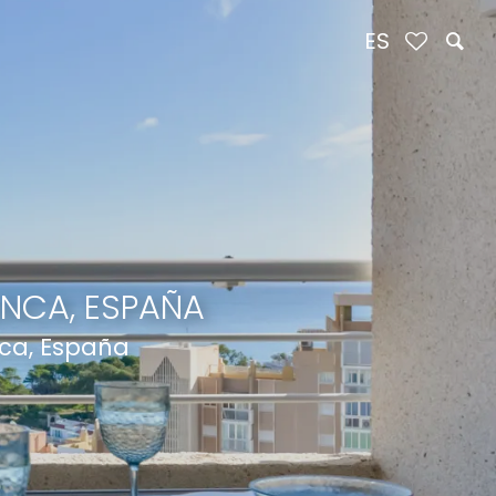
ES
ANCA, ESPAÑA
ca, España