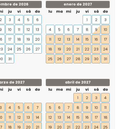
embre de 2026
enero de 2027
mi
ju
vi
sá
do
lu
ma
mi
ju
vi
sá
do
2
3
4
5
6
1
2
3
9
10
11
12
13
4
5
6
7
8
9
10
16
17
18
19
20
11
12
13
14
15
16
17
23
24
25
26
27
18
19
20
21
22
23
24
30
31
25
26
27
28
29
30
31
rzo de 2027
abril de 2027
mi
ju
vi
sá
do
lu
ma
mi
ju
vi
sá
do
1
2
3
4
3
4
5
6
7
5
6
7
8
9
10
11
10
11
12
13
14
12
13
14
15
16
17
18
17
18
19
20
21
19
20
21
22
23
24
25