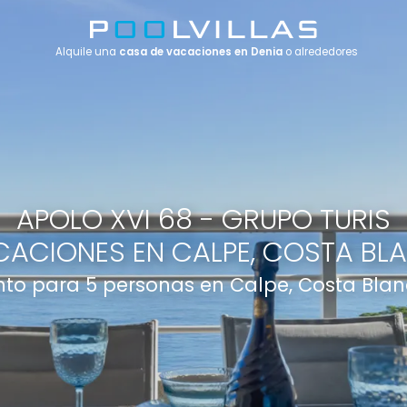
Alquile una
casa de vacaciones en Denia
o alrededores
APOLO XVI 68 - GRUPO TURIS
ACIONES EN CALPE, COSTA BL
to para 5 personas en Calpe, Costa Blan