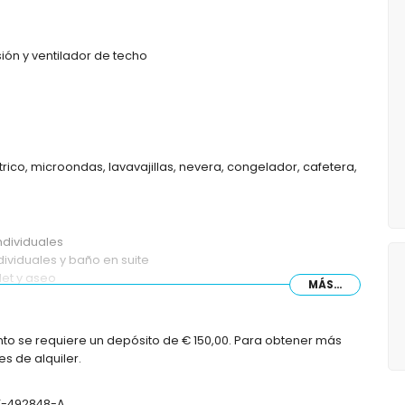
ión y ventilador de techo
rico, microondas, lavavajillas, nevera, congelador, cafetera,
ndividuales
ividuales y baño en suite
det y aseo
MÁS...
to se requiere un depósito de € 150,00. Para obtener más
s de alquiler.
VT-492848-A