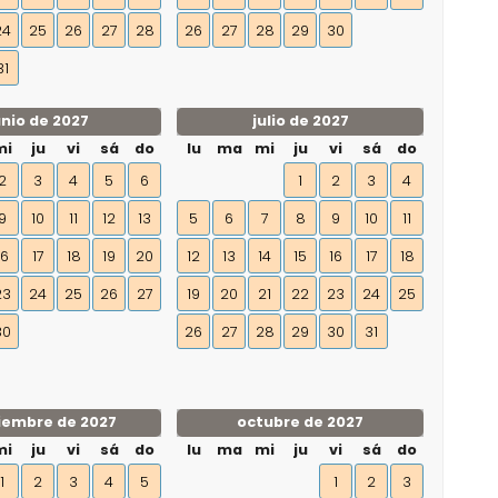
24
25
26
27
28
26
27
28
29
30
31
unio de 2027
julio de 2027
mi
ju
vi
sá
do
lu
ma
mi
ju
vi
sá
do
2
3
4
5
6
1
2
3
4
9
10
11
12
13
5
6
7
8
9
10
11
16
17
18
19
20
12
13
14
15
16
17
18
23
24
25
26
27
19
20
21
22
23
24
25
30
26
27
28
29
30
31
iembre de 2027
octubre de 2027
mi
ju
vi
sá
do
lu
ma
mi
ju
vi
sá
do
1
2
3
4
5
1
2
3