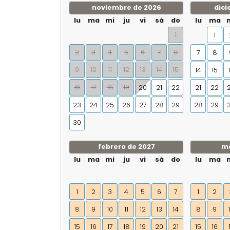
noviembre de 2026
dici
lu
ma
mi
ju
vi
sá
do
lu
ma
1
1
2
3
4
5
6
7
8
7
8
9
10
11
12
13
14
15
14
15
16
17
18
19
20
21
22
21
22
23
24
25
26
27
28
29
28
29
30
febrero de 2027
ma
lu
ma
mi
ju
vi
sá
do
lu
ma
1
2
3
4
5
6
7
1
2
8
9
10
11
12
13
14
8
9
15
16
17
18
19
20
21
15
16