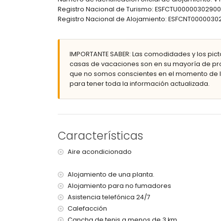
jardín comunitario con césped y árboles
Registro Nacional de Turismo: ESFCTU000003029
ducha exterior
Registro Nacional de Alojamiento: ESFCNT00000
plaza de garaje comunitaria
Más información
playa más cercana: Playa de la Fossa o Levan
IMPORTANTE SABER: Las comodidades y los pict
puerto más cercano a menos de 100 metros de
casas de vacaciones son en su mayoría de pro
aeropuerto más cercano: El Altet (Alicante) (a
que no somos conscientes en el momento de la
segundo aeropuerto más cercano: Manises (Vale
para tener toda la información actualizada.
transporte público cercano: autobús a 50 metr
prohibido fumar
no se permiten mascotas
El edificio donde se encuentra el alojamiento 
El alojamiento es muy adecuado para familias 
Características
Servicios y comodidades incluidos en el precio
Aire acondicionado
internet (WiFi)
plancha y tabla de planchar
Alojamiento de una planta.
ropa de cama y toallas
Alojamiento para no fumadores
servicio de emergencia las 24 horas
Asistencia telefónica 24/7
Servicios y comodidades con cargo adicional
Calefacción
Cancha de tenis a menos de 3 km.