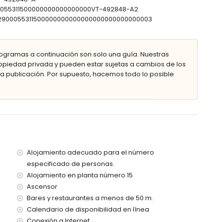
00055311500000000000000000VT-492848-A2
302900055311500000000000000000000000000003
te (a menos de 25 metros del apartamento)
ogramas a continuación son solo una guía. Nuestras
l apartamento
piedad privada y pueden estar sujetas a cambios de los
 menos de 100 kilómetros del apartamento)
 publicación. Por supuesto, hacemos todo lo posible
ncia) (> 100 kilómetros)
os
dispone de ascensor.
con niños.
 del alquiler del apartamento
Alojamiento adecuado para el número
especificado de personas.
Alojamiento en planta número 15
Ascensor
Bares y restaurantes a menos de 50 m.
Calendario de disponibilidad en línea
Conexión a Internet