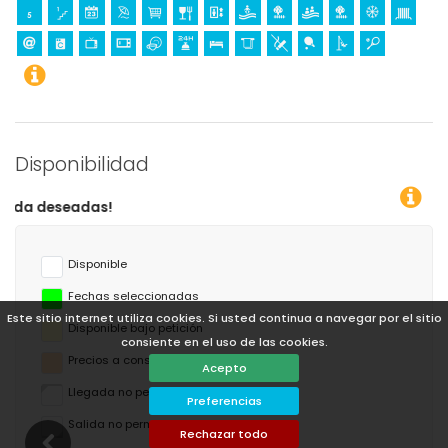
Disponibilidad
¡Pu
Disponible
Fechas seleccionadas
Este sitio internet utiliza cookies. Si usted continua a navegar por el sitio
Disponible bajo petición
consiente en el uso de las cookies.
Precios a consultar
Acepto
Llegada no permitida
Preferencias
Salida no permitida
Rechazar todo