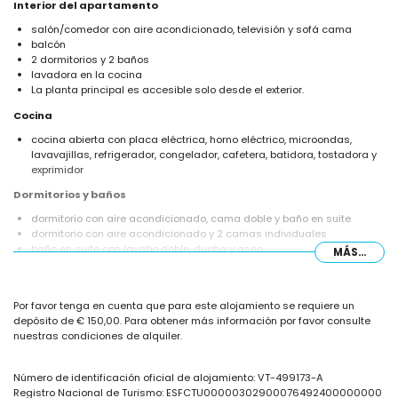
Interior del apartamento
salón/comedor con aire acondicionado, televisión y sofá cama
balcón
2 dormitorios y 2 baños
lavadora en la cocina
La planta principal es accesible solo desde el exterior.
Cocina
cocina abierta con placa eléctrica, horno eléctrico, microondas,
lavavajillas, refrigerador, congelador, cafetera, batidora, tostadora y
exprimidor
Dormitorios y baños
dormitorio con aire acondicionado, cama doble y baño en suite
dormitorio con aire acondicionado y 2 camas individuales
baño en suite con lavabo doble, ducha y aseo
MÁS...
baño con lavabo individual, ducha y aseo
Exterior del apartamento
Por favor tenga en cuenta que para este alojamiento se requiere un
piscina comunitaria
depósito de € 150,00. Para obtener más información por favor consulte
piscina infantil
nuestras condiciones de alquiler.
maravilloso jardín con césped y árboles, y mobiliario de jardín con
tumbonas
jardín comunitario con césped y árboles
Número de identificación oficial de alojamiento: VT-499173-A
parque infantil
Registro Nacional de Turismo: ESFCTU00000302900076492400000000