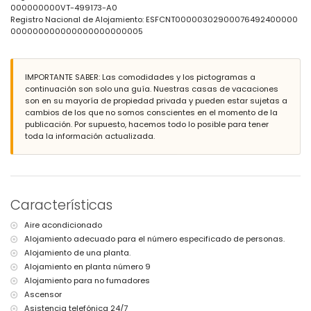
ducha exterior
000000000VT-499173-A0
plaza de garaje comunitaria
Registro Nacional de Alojamiento: ESFCNT00000302900076492400000
000000000000000000000005
Más información
la playa más cercana a 500 metros del apartamento
el aeropuerto más cercano: El Altet (Alicante) (dentro de 100
IMPORTANTE SABER: Las comodidades y los pictogramas a
kilómetros del apartamento)
continuación son solo una guía. Nuestras casas de vacaciones
segundo aeropuerto más cercano: Manises (Valencia) (más de 100
son en su mayoría de propiedad privada y pueden estar sujetas a
kilómetros)
cambios de los que no somos conscientes en el momento de la
no se permite fumar
publicación. Por supuesto, hacemos todo lo posible para tener
no se admiten mascotas
toda la información actualizada.
El edificio donde se encuentra el alojamiento tiene ascensor.
El alojamiento es muy adecuado para familias con niños.
Instalaciones y servicios privados incluidos en el precio del
alquiler
internet (fibra óptica)
Características
plancha y tabla de planchar
ropa de cama y toallas
Aire acondicionado
servicio de emergencia 24 horas
Alojamiento adecuado para el número especificado de personas.
Alojamiento de una planta.
Instalaciones y servicios privados con cargo adicional
Alojamiento en planta número 9
calefacción central
Alojamiento para no fumadores
cama/cuna para niños (bajo demanda)
Ascensor
Instalaciones / servicios comunitarios con cargo adicional
Asistencia telefónica 24/7