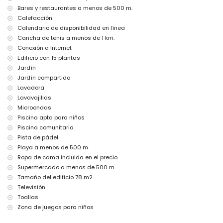
Bares y restaurantes a menos de 500 m.
pista de pádel
Calefacción
Entretenimiento y actividades de ocio para sus vacaciones en
Calendario de disponibilidad en línea
Calpe, Costa Blanca
Cancha de tenis a menos de 1 km.
paseo marítimo (a menos de 500 metros del apartamento)
Conexión a Internet
Edificio con 15 plantas
Deportes
Jardín
tenis (a menos de 1000 metros del apartamento)
Jardín compartido
Lavadora
Lavavajillas
Microondas
Piscina apta para niños
Piscina comunitaria
Pista de pádel
Playa a menos de 500 m.
Ropa de cama incluida en el precio
Supermercado a menos de 500 m.
Tamaño del edificio 78 m2.
Televisión
Toallas
Zona de juegos para niños