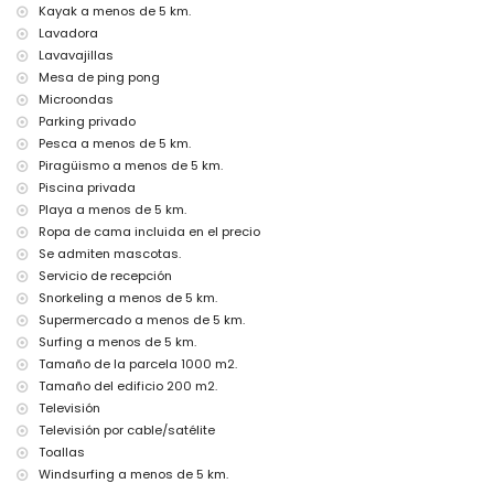
Instalaciones y servicios con coste adicional
Kayak a menos de 5 km.
jacuzzi exterior
Lavadora
cama extra y camas/cunas para niños (a petición)
Lavavajillas
Mesa de ping pong
Entretenimiento y actividades de ocio para sus vacaciones en
Microondas
Benitachell, Costa Blanca
Parking privado
paseo marítimo (El Portet) (a menos de 5 kilómetros de la casa)
Pesca a menos de 5 km.
Puntos de interés y cultura en Benitachell, Costa Blanca
Piragüismo a menos de 5 km.
Piscina privada
iglesia (Parroquia de Santa María Magdalena, Benitachell), castillo
Playa a menos de 5 km.
(Castell de Moraira), ruina (Castell de Moraira), monumento (Torre de
Vigía del Cap d'Or) y lugar histórico (Centro Histórico) (a menos de 5
Ropa de cama incluida en el precio
kilómetros del alojamiento)
Se admiten mascotas.
museo (Ecomuseo Cemroqt L'almassera) (a menos de 10 kilómetros
Servicio de recepción
del alojamiento)
Snorkeling a menos de 5 km.
Deportes
Supermercado a menos de 5 km.
Surfing a menos de 5 km.
golf (Club de Golf Xàbia), canoa, kayak, pesca, buceo, esnórquel, surf
Tamaño de la parcela 1000 m2.
y windsurf (a menos de 5 kilómetros de la casa)
tenis y equitación (a menos de 10 kilómetros de la casa)
Tamaño del edificio 200 m2.
Televisión
Televisión por cable/satélite
Toallas
Windsurfing a menos de 5 km.