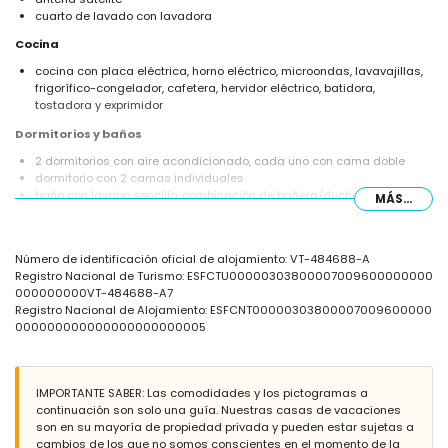
cuarto de lavado con lavadora
Cocina
cocina con placa eléctrica, horno eléctrico, microondas, lavavajillas,
frigorífico-congelador, cafetera, hervidor eléctrico, batidora,
tostadora y exprimidor
Dormitorios y baños
2 dormitorios con aire acondicionado, cada uno con cama doble
dormitorio con 2 camas individuales
baño con lavabo sencillo, combinación de bañera/ducha, ducha, bidé
MÁS...
y váter
baño con doble lavabo, bañera, ducha y váter
Exterior de esta casa de vacaciones
Número de identificación oficial de alojamiento: VT-484688-A
Registro Nacional de Turismo: ESFCTU00000303800007009600000000
parcela vallada
000000000VT-484688-A7
piscina privada de 10m x 5m y 2m de profundidad
Registro Nacional de Alojamiento: ESFCNT00000303800007009600000
hermoso jardín con césped y árboles y mobiliario de jardín con
000000000000000000000005
tumbonas
3 terrazas cubiertas
barbacoa
ducha exterior
IMPORTANTE SABER: Las comodidades y los pictogramas a
zona de estar exterior y zona de comedor exterior
continuación son solo una guía. Nuestras casas de vacaciones
2 plazas de aparcamiento privadas
son en su mayoría de propiedad privada y pueden estar sujetas a
cambios de los que no somos conscientes en el momento de la