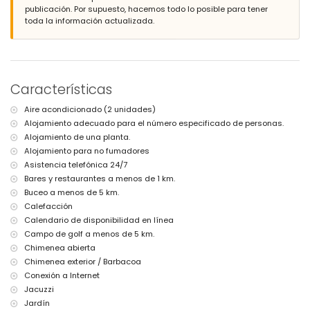
Más información
publicación. Por supuesto, hacemos todo lo posible para tener
población más cercana: Xàbia (a menos de 5 kilómetros de la casa)
toda la información actualizada.
río o costa más cercano: Mar Mediterráneo (a menos de 5 kilómetros
de la casa)
playa más cercana: El Moraig, Xàbia (a menos de 5 kilómetros de la
casa)
puerto más cercano: Puerto de Moraira (a menos de 10 kilómetros de
Características
la casa)
parque más cercano: Cumbre del Sol (a menos de 10 kilómetros de la
Aire acondicionado (2 unidades)
casa)
Alojamiento adecuado para el número especificado de personas.
aeropuerto más cercano: Alicante (a menos de 100 kilómetros de la
casa)
Alojamiento de una planta.
segundo aeropuerto más cercano: Valencia (> 100 kilómetros)
Alojamiento para no fumadores
prohibido fumar
Asistencia telefónica 24/7
se admiten mascotas
Bares y restaurantes a menos de 1 km.
El alojamiento es muy adecuado para familias con niños
Buceo a menos de 5 km.
Instalaciones y servicios incluidos en el precio del alquiler de esta
Calefacción
casa de vacaciones
Calendario de disponibilidad en línea
internet (WiFi)
Campo de golf a menos de 5 km.
plancha y tabla de planchar
Chimenea abierta
ropa de cama y toallas
Chimenea exterior / Barbacoa
servicio de recepción y servicio de emergencia 24 horas
Conexión a Internet
mesa de ping-pong
Jacuzzi
calefacción central y aire acondicionado
Jardín