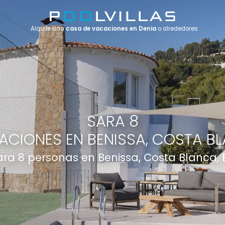
Alquile una
casa de vacaciones en Denia
o alrededores
SARA 8
ACIONES EN BENISSA, COSTA BL
para 8 personas en Benissa, Costa Blanca,