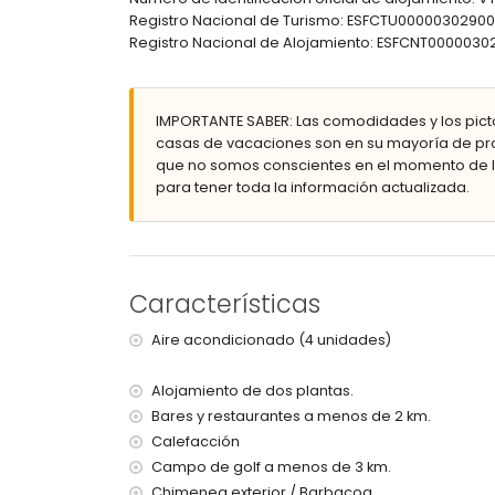
Registro Nacional de Turismo: ESFCTU000003029
Exterior de la villa
Registro Nacional de Alojamiento: ESFCNT0000
gran parcela cerrada
piscina privada de 10m x 4m
jardín con grava, árboles y mobiliario de jard
IMPORTANTE SABER: Las comodidades y los pict
3 terrazas, de las cuales 1 está cubierta
casas de vacaciones son en su mayoría de pro
barbacoa
que no somos conscientes en el momento de la
ducha exterior
para tener toda la información actualizada.
zona de estar exterior y zona de comedor exter
plaza de aparcamiento privada cubierta
Más información
pueblo más cercano: Moraira (dentro de 5 kilóme
Características
orilla o costa más cercana: Mar Mediterráneo (de
playa más cercana: Cala Abogat (dentro de 2 kil
Aire acondicionado (4 unidades)
puerto más cercano: Portet Moraira (dentro de 5 
aeropuerto más cercano: Alicante (dentro de 100
Alojamiento de dos plantas.
segundo aeropuerto más cercano: Valencia (> 
Bares y restaurantes a menos de 2 km.
no se permite fumar
Calefacción
no se admiten mascotas
Campo de golf a menos de 3 km.
El alojamiento es muy adecuado para familias 
Chimenea exterior / Barbacoa