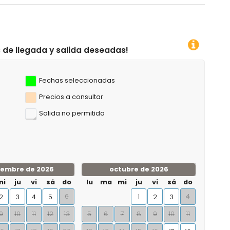
da deseadas!
Fechas seleccionadas
Precios a consultar
Salida no permitida
iembre de 2026
octubre de 2026
mi
ju
vi
sá
do
lu
ma
mi
ju
vi
sá
do
6
4
2
3
4
5
1
2
3
9
10
11
12
13
5
6
7
8
9
10
11