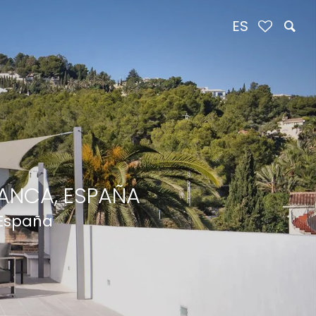
ES
ANCA, ESPAÑA
 España