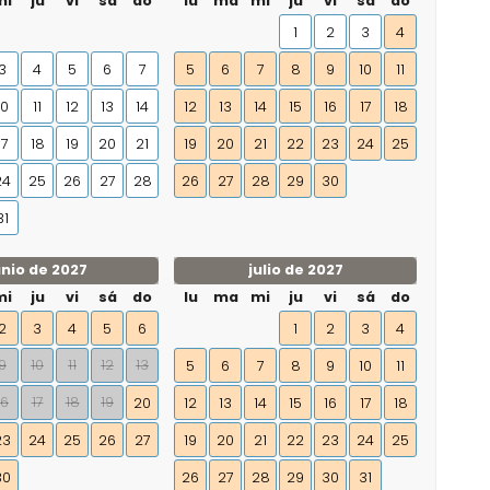
mi
ju
vi
sá
do
lu
ma
mi
ju
vi
sá
do
1
2
3
4
3
4
5
6
7
5
6
7
8
9
10
11
10
11
12
13
14
12
13
14
15
16
17
18
17
18
19
20
21
19
20
21
22
23
24
25
24
25
26
27
28
26
27
28
29
30
31
unio de 2027
julio de 2027
mi
ju
vi
sá
do
lu
ma
mi
ju
vi
sá
do
2
3
4
5
6
1
2
3
4
9
10
11
12
13
5
6
7
8
9
10
11
16
17
18
19
20
12
13
14
15
16
17
18
23
24
25
26
27
19
20
21
22
23
24
25
30
26
27
28
29
30
31