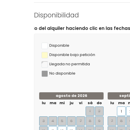
Disponibilidad
l alquiler haciendo clic en las fechas de llegada y sali
Disponible
Disponible bajo petición
Llegada no permitida
No disponible
agosto de 2026
sept
lu
ma
mi
ju
vi
sá
do
lu
ma
1
2
1
3
4
5
6
7
8
9
7
8