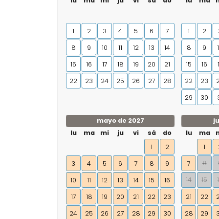
lu
ma
mi
ju
vi
sá
do
lu
ma
1
2
3
4
5
6
7
1
2
8
9
10
11
12
13
14
8
9
15
16
17
18
19
20
21
15
16
22
23
24
25
26
27
28
22
23
29
30
mayo de 2027
j
lu
ma
mi
ju
vi
sá
do
lu
ma
1
2
1
8
3
4
5
6
7
8
9
7
14
15
10
11
12
13
14
15
16
17
18
19
20
21
22
23
21
22
24
25
26
27
28
29
30
28
29