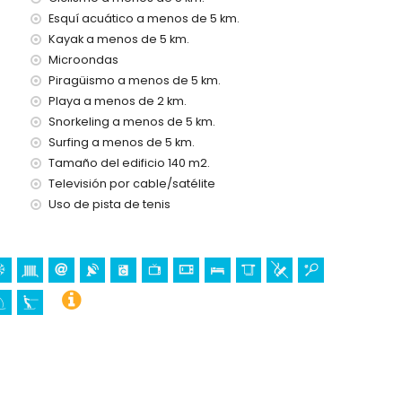
e alquiler de la villa
Esquí acuático a menos de 5 km.
Kayak a menos de 5 km.
Microondas
Piragüismo a menos de 5 km.
Playa a menos de 2 km.
Snorkeling a menos de 5 km.
Surfing a menos de 5 km.
Tamaño del edificio 140 m2.
s vacaciones en Benissa, Costa Blanca
Televisión por cable/satélite
a casa)
Uso de pista de tenis
lómetros de la casa)
uceo, esnórquel, surf, windsurf y esquí acuático (dentro de 5
metros de la villa)