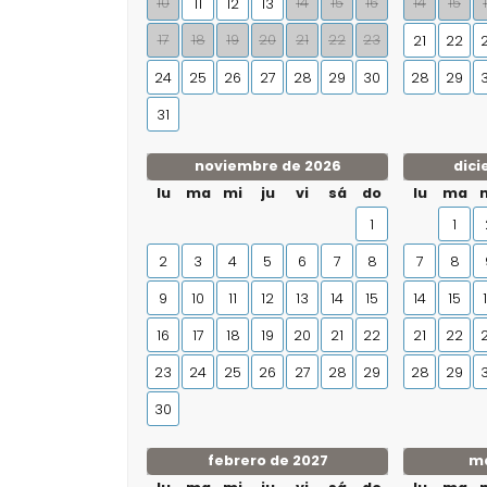
10
14
15
16
14
15
11
12
13
17
18
19
20
21
22
23
21
22
24
25
26
27
28
29
30
28
29
31
noviembre de 2026
dici
lu
ma
mi
ju
vi
sá
do
lu
ma
1
1
2
3
4
5
6
7
8
7
8
9
10
11
12
13
14
15
14
15
16
17
18
19
20
21
22
21
22
23
24
25
26
27
28
29
28
29
30
febrero de 2027
ma