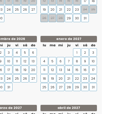
16
17
18
19
20
12
13
14
15
16
17
18
24
25
23
24
25
26
27
19
20
21
22
23
26
27
28
30
29
30
31
embre de 2026
enero de 2027
mi
ju
vi
sá
do
lu
ma
mi
ju
vi
sá
do
2
3
4
5
6
1
2
3
9
10
11
12
13
4
5
6
7
8
9
10
16
17
18
19
20
11
12
13
14
15
16
17
23
24
25
26
27
18
19
20
21
22
23
24
30
31
25
26
27
28
29
30
31
rzo de 2027
abril de 2027