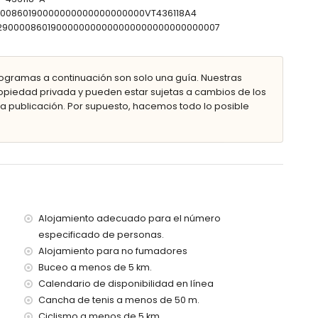
0000860190000000000000000000VT436118A4
0302900008601900000000000000000000000000007
ín con tumbonas
ogramas a continuación son solo una guía. Nuestras
piedad privada y pueden estar sujetas a cambios de los
 publicación. Por supuesto, hacemos todo lo posible
ior
tros de la villa)
ntro de 2 kilómetros de la villa)
ómetros de la villa)
Alojamiento adecuado para el número
kilómetros de la villa)
especificado de personas.
 kilómetros de la villa)
Alojamiento para no fumadores
100 kilómetros)
Buceo a menos de 5 km.
Calendario de disponibilidad en línea
Cancha de tenis a menos de 50 m.
con niños
Ciclismo a menos de 5 km.