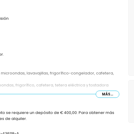
isión
or.
microondas, lavavajillas, frigorífico-congelador, cafetera,
as, frigorífico, cafetera, tetera eléctrica y tostadora
MÁS...
le
nto se requiere un depósito de € 400,00. Para obtener más
o con 2 camas individuales
s de alquiler.
T-436118-A