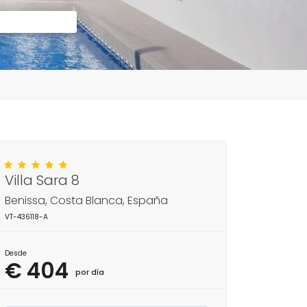
Villa Sara 8
Benissa, Costa Blanca, España
VT-436118-A
Desde
€ 404
por día