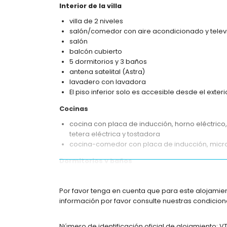
Interior de la villa
villa de 2 niveles
salón/comedor con aire acondicionado y telev
salón
balcón cubierto
5 dormitorios y 3 baños
antena satelital (Astra)
lavadero con lavadora
El piso inferior solo es accesible desde el exteri
Cocinas
cocina con placa de inducción, horno eléctrico, 
tetera eléctrica y tostadora
cocina-comedor con placa de inducción, microond
Dormitorios y baños
dormitorio con aire acondicionado y cama dob
dormitorio con cama doble
Por favor tenga en cuenta que para este alojamie
2 dormitorios con aire acondicionado, cada un
información por favor consulte nuestras condicione
dormitorio con 2 camas individuales
2 baños, cada uno con lavabo doble y ducha
Número de identificación oficial de alojamiento: V
baño con lavabo individual, ducha y wc