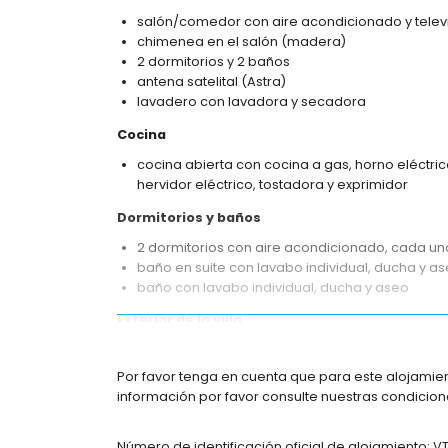
salón/comedor con aire acondicionado y telev
chimenea en el salón (madera)
2 dormitorios y 2 baños
antena satelital (Astra)
lavadero con lavadora y secadora
Cocina
cocina abierta con cocina a gas, horno eléctrico
hervidor eléctrico, tostadora y exprimidor
Dormitorios y baños
2 dormitorios con aire acondicionado, cada u
baño en suite con lavabo individual, ducha y a
baño con lavabo individual, ducha y aseo
Exterior de la villa
terreno cerrado
piscina privada de 8m x 4m
Por favor tenga en cuenta que para este alojamie
jardín con grava, árboles y mobiliario de jard
información por favor consulte nuestras condicione
3 terrazas, de las cuales 1 está cubierta
barbacoa
Número de identificación oficial de alojamiento: 