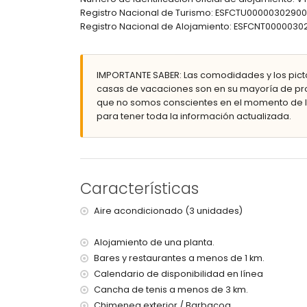
ducha exterior
Registro Nacional de Turismo: ESFCTU000003029
zona de estar exterior y zona de comedor exter
Registro Nacional de Alojamiento: ESFCNT0000
plaza de aparcamiento privada
Más información
pueblo más cercano: Moraira (a menos de 5 kiló
IMPORTANTE SABER: Las comodidades y los pict
playa más cercana: Cala Baladrar (a menos de 2
casas de vacaciones son en su mayoría de pro
puerto más cercano: Moraira (a menos de 5 kiló
que no somos conscientes en el momento de la
aeropuerto más cercano: Alicante (a menos de 1
para tener toda la información actualizada.
segundo aeropuerto más cercano: Valencia (> 
no se permite fumar
no se admiten mascotas
El alojamiento es muy adecuado para familias 
Características
Instalaciones y servicios incluidos en el precio d
internet (WiFi)
Aire acondicionado (3 unidades)
aspiradora y plancha y tabla de planchar
ropa de cama y toallas
Alojamiento de una planta.
con aire acondicionado
Bares y restaurantes a menos de 1 km.
Calendario de disponibilidad en línea
Entretenimiento y actividades de ocio para su
Cancha de tenis a menos de 3 km.
discoteca, bar, paseo (Camino Ecológico) y par
Chimenea exterior / Barbacoa