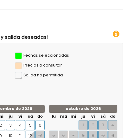
Fechas seleccionadas
Precios a consultar
Salida no permitida
iembre de 2026
octubre de 2026
mi
ju
vi
sá
do
lu
ma
mi
ju
vi
sá
do
1
2
3
4
2
3
4
5
6
13
5
6
7
8
9
10
11
9
10
11
12