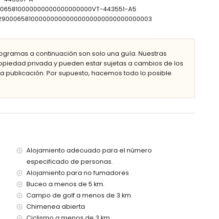
00065810000000000000000000VT-443551-A5
ior
0302900065810000000000000000000000000000003
metros de la villa)
ogramas a continuación son solo una guía. Nuestras
 kilómetros de la villa)
piedad privada y pueden estar sujetas a cambios de los
metros de la villa)
 publicación. Por supuesto, hacemos todo lo posible
00 kilómetros de la villa)
100 kilómetros)
con niños
el alquiler de la villa
Alojamiento adecuado para el número
especificado de personas.
Alojamiento para no fumadores
Buceo a menos de 5 km.
Campo de golf a menos de 3 km.
s vacaciones en Benissa, Costa Blanca
Chimenea abierta
que de atracciones (Family Park (Moraira & Calpe)) (a
Ciclismo a menos de 3 km.