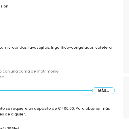
isión
, microondas, lavavajillas, frigorífico-congelador, cafetera,
no con una cama de matrimonio
seo
MÁS...
nto se requiere un depósito de € 400,00. Para obtener más
ín con tumbonas
s de alquiler.
VT-443551-A