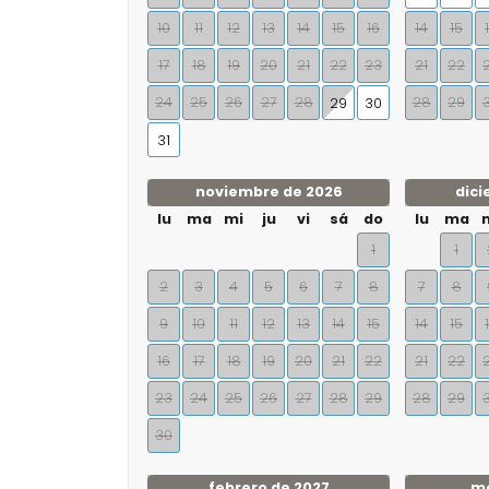
10
11
12
13
14
15
16
14
15
17
18
19
20
21
22
23
21
22
24
25
26
27
28
28
29
29
30
31
noviembre de 2026
dici
lu
ma
mi
ju
vi
sá
do
lu
ma
1
1
2
3
4
5
6
7
8
7
8
9
10
11
12
13
14
15
14
15
16
17
18
19
20
21
22
21
22
23
24
25
26
27
28
29
28
29
30
febrero de 2027
ma