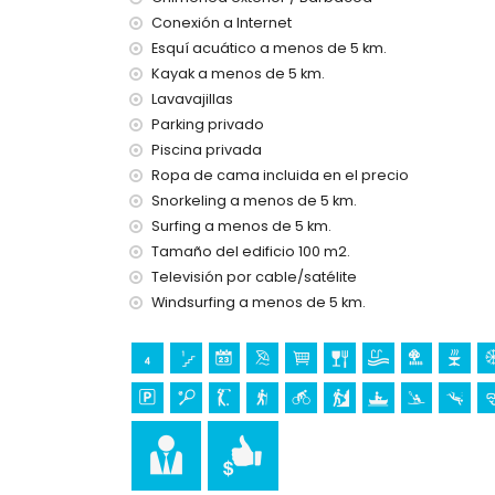
menos de 5 kilómetros de la casa)
Conexión a Internet
parque temático (Terra Mítica), zoológico (Te
Natura) (a menos de 10 kilómetros de la casa)
Esquí acuático a menos de 5 km.
Kayak a menos de 5 km.
Lugares de interés y cultura en Benissa, Costa
Lavavajillas
castillo (Moraira y Cap d'Or) (a menos de 5 kil
Parking privado
ruinas (Baños de la Reina Calpe) y edificio arq
Piscina privada
kilómetros del alojamiento)
Ropa de cama incluida en el precio
Deportes
Snorkeling a menos de 5 km.
Surfing a menos de 5 km.
tenis, golf (San Jaime), senderismo, ciclismo, pi
Tamaño del edificio 100 m2.
acuático (a menos de 5 kilómetros de la villa)
equitación y escalada (a menos de 10 kilómetros
Televisión por cable/satélite
Windsurfing a menos de 5 km.