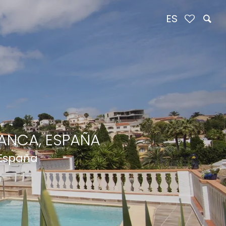
ES
ANCA, ESPAÑA
 España