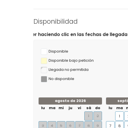
Disponibilidad
aciendo clic en las fechas de llegada y salida deseadas!
Disponible
Disponible bajo petición
Llegada no permitida
No disponible
agosto de 2026
sept
lu
ma
mi
ju
vi
sá
do
lu
ma
1
2
1
3
4
5
6
7
8
9
7
8