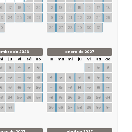
16
17
18
19
20
12
13
14
15
16
17
18
23
24
25
26
27
19
20
21
22
23
24
25
30
26
27
28
29
30
31
embre de 2026
enero de 2027
mi
ju
vi
sá
do
lu
ma
mi
ju
vi
sá
do
2
3
4
5
6
1
2
3
9
10
11
12
13
4
5
6
7
8
9
10
16
17
18
19
20
11
12
13
14
15
16
17
23
24
25
26
27
18
19
20
21
22
23
24
30
31
25
26
27
28
29
30
31
rzo de 2027
abril de 2027