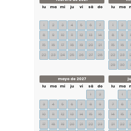
lu
ma
mi
ju
vi
sá
do
lu
ma
1
2
3
4
5
6
7
1
2
8
9
10
11
12
13
14
8
9
15
16
17
18
19
20
21
15
16
22
23
24
25
26
27
28
22
23
29
30
mayo de 2027
j
lu
ma
mi
ju
vi
sá
do
lu
ma
1
2
1
3
4
5
6
7
8
9
7
8
10
11
12
13
14
15
16
14
15
17
18
19
20
21
22
23
21
22