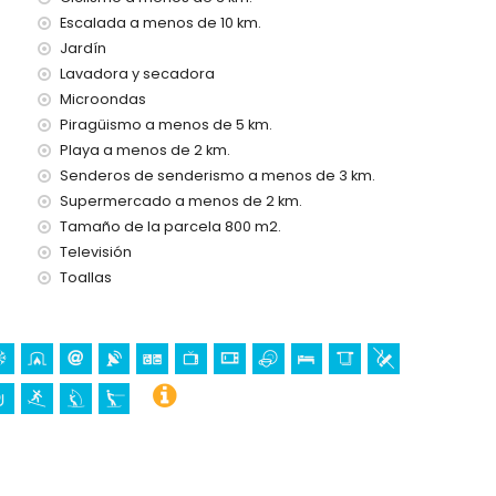
Escalada a menos de 10 km.
rra Natura, Mundo Mar), parque acuático (Aqualandia y Aqua
Jardín
Lavadora y secadora
 Blanca
Microondas
ómetros del alojamiento)
Piragüismo a menos de 5 km.
uitectónico (Catedral La Marina Benissa) (a menos de 10
Playa a menos de 2 km.
Senderos de senderismo a menos de 3 km.
Supermercado a menos de 2 km.
Tamaño de la parcela 800 m2.
ragüismo, kayak, buceo, snorkel, surf, windsurf y esquí
Televisión
 de la villa)
Toallas