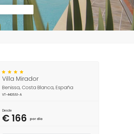
Villa Mirador
Benissa, Costa Blanca, España
VT-443551-A
Desde
€ 166
por día