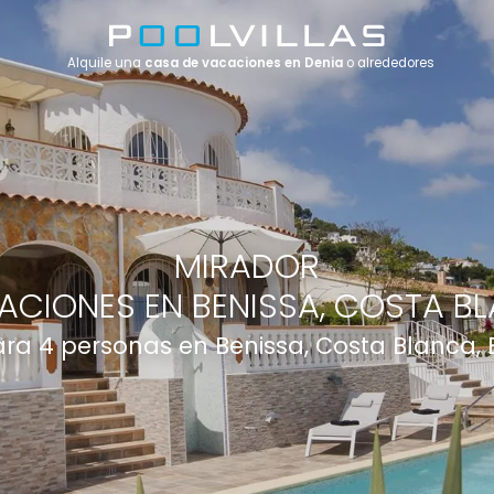
Alquile una
casa de vacaciones en Denia
o alrededores
MIRADOR
ACIONES EN BENISSA, COSTA BL
para 4 personas en Benissa, Costa Blanca,