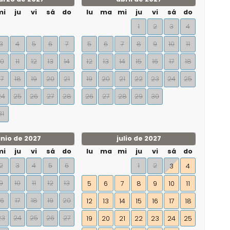
mi
ju
vi
sá
do
lu
ma
mi
ju
vi
sá
do
1
2
3
4
3
4
5
6
7
5
6
7
8
9
10
11
10
11
12
13
14
12
13
14
15
16
17
18
17
18
19
20
21
19
20
21
22
23
24
25
24
25
26
27
28
26
27
28
29
30
31
unio de 2027
julio de 2027
mi
ju
vi
sá
do
lu
ma
mi
ju
vi
sá
do
2
3
4
5
6
1
2
3
4
9
10
11
12
13
5
6
7
8
9
10
11
16
17
18
19
20
12
13
14
15
16
17
18
23
24
25
26
27
19
20
21
22
23
24
25