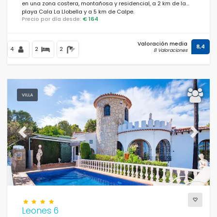
en una zona costera, montañosa y residencial, a 2 km de la
playa Cala La Llobella y a 5 km de Calpe.
Precio por día desde:
€ 164
Valoración media
8,4
4
2
2
8 Valoraciones
VILLA
Previous
Next
Leones 6