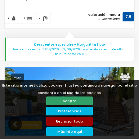
Valoración media
7,6
6
3
2
2 Valoraciones
Descuentos especiales - Margaritha 6 pax
Para noches entre 01/07/2026 - 13/09/2026: descuento especial de último
minuto hasta 25 %.
VILLA
Este sitio internet utiliza cookies. Si usted continua a navegar por el sitio
consiente en el uso de las cookies.
Acepto
Previous
Next
Preferencias
Rechazar todo
OFERTA ESPECIAL
Más info aquí