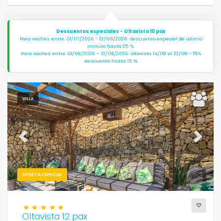
Descuentos especiales - Oltavista 10 pax
Para noches entre 01/07/2026 - 13/09/2026: descuento especial de último
minuto hasta 25 %.
Para noches entre 01/08/2026 - 31/08/2026: oltavista 14/08 al 22/08 - 15%
descuento hasta 15 %.
VILLA
Previous
Next
OFERTA ESPECIAL
Oltavista 12 pax