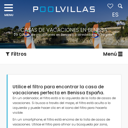
ES
CASAS DE VACACIONES EN BENISSA
29 Casas de vacaciones en Benissa o alrededores - Página 1
Filtros
Menú
Utilice el filtro para encontrar la casa de
vacaciones perfecta en Benissa España.
En un ordenador, el filtro está a la izquierda de la lista de casas de
vacaciones. Si busca a través del mapa, el filtro está oculto a la
izquierda y puede hacer clic en el icono del filtro para hacerlo
Tipo de alojamiento
visible.
En un smartphone, el filtro está encima de la lista de casas de
vacaciones. Utilice el filtro para afinar su búsqueda por zona,