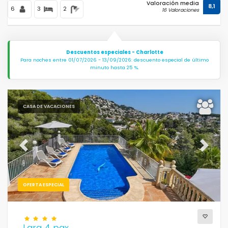
Valoración media
8,1
6
3
2
16 Valoraciones
Descuentos especiales - Charlotte
Para noches entre 01/07/2026 - 13/09/2026: descuento especial de último
minuto hasta 25 %.
CASA DE VACACIONES
Previous
Next
OFERTA ESPECIAL
Lara 4 pax