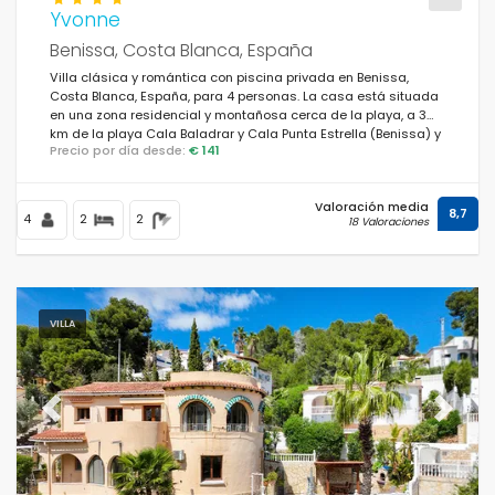
Yvonne
Benissa, Costa Blanca, España
Villa clásica y romántica con piscina privada en Benissa,
Costa Blanca, España, para 4 personas. La casa está situada
en una zona residencial y montañosa cerca de la playa, a 3
km de la playa Cala Baladrar y Cala Punta Estrella (Benissa) y
Precio por día desde:
€ 141
a 4 km de Moraira.
Valoración media
8,7
4
2
2
18 Valoraciones
VILLA
Previous
Next