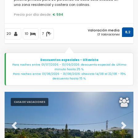
una zona residencial y costera con colinas.
Precio por día desde:
€ 594
Valoración media
8,2
20
10
7
13 Valoraciones
Descuentos especiales - Oltavista
Para noches entre 01/07/2026 - 13/09/2026: descuento especial de último
minuto hasta 25 %.
Para noches entre 01/08/2026 - 31/08/2026: oltavista 14/08 al 22/08 - 15%
descuento hasta 15 %.
CASA DE VACACIONES
Previous
Next