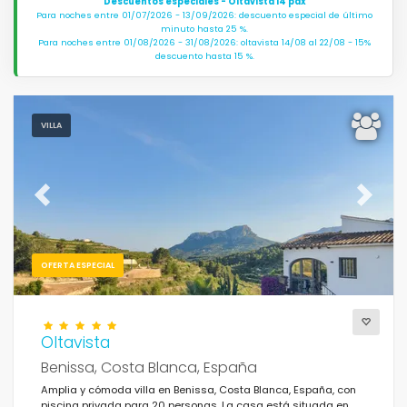
Descuentos especiales - Oltavista 14 pax
Para noches entre 01/07/2026 - 13/09/2026: descuento especial de último
minuto hasta 25 %.
Para noches entre 01/08/2026 - 31/08/2026: oltavista 14/08 al 22/08 - 15%
descuento hasta 15 %.
VILLA
Previous
Next
OFERTA ESPECIAL
Oltavista
Benissa, Costa Blanca, España
Amplia y cómoda villa en Benissa, Costa Blanca, España, con
piscina privada para 20 personas. La casa está situada en