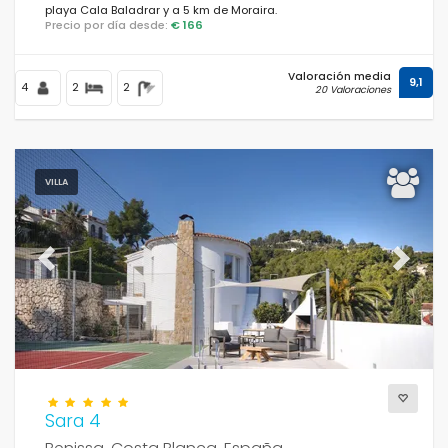
playa Cala Baladrar y a 5 km de Moraira.
Precio por día desde:
€ 166
Distancias
Valoración media
9,1
4
2
2
20 Valoraciones
Confort
VILLA
Servicios
Previous
Next
Vistas
Categorías adicionales
Sara 4