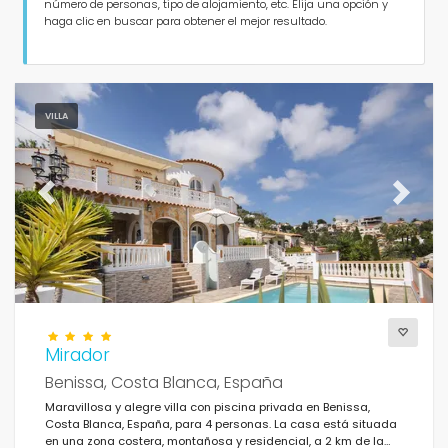
Personas
número de personas, tipo de alojamiento, etc. Elija una opción y
haga clic en buscar para obtener el mejor resultado.
Dormitorios
Cuartos de baño
VILLA
Previous
Next
Servicios populares
Condiciones
Mirador
Benissa, Costa Blanca, España
Maravillosa y alegre villa con piscina privada en Benissa,
Costa Blanca, España, para 4 personas. La casa está situada
Opciones
en una zona costera, montañosa y residencial, a 2 km de la