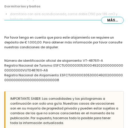
Dormitorios y baños
dormitorio con aire acondicionado, cama doble (190 por 135 cm) y
baño en suite
MÁS...
dormitorio con aire acondicionado, 2 camas individuales (190 por 90
cm)
baño en suite con lavabo doble, combinación de bañera/ducha y
Por favor tenga en cuenta que para este alojamiento se requiere un
aseo
depósito de € 1.000,00. Para obtener más información por favor consulte
baño con lavabo individual, ducha y aseo
nuestras condiciones de alquiler.
Exterior del apartamento
piscina comunitaria ovalada de 20 m x 7 m
Número de identificación oficial de alojamiento: VT-487611-A
piscina infantil
Registro Nacional de Turismo: ESFCTU00000305300049202000000000
jardín comunitario con césped
00000000VUT0487611-A6
área de estar exterior
Registro Nacional de Alojamiento: ESFCTU00000305300049202000000
plaza de aparcamiento cubierta privada
000000000000000000000008
Más información
pueblo más cercano: Altea (a menos de 2 kilómetros del
IMPORTANTE SABER: Las comodidades y los pictogramas a
apartamento)
continuación son solo una guía. Nuestras casas de vacaciones
orilla más cercana: Playa de la Olla, Altea (a menos de 100 metros
son en su mayoría de propiedad privada y pueden estar sujetas a
del apartamento)
cambios de los que no somos conscientes en el momento de la
playa más cercana: Playa de la Olla (a menos de 100 metros del
publicación. Por supuesto, hacemos todo lo posible para tener
apartamento)
toda la información actualizada.
puerto más cercano: Puerto Senso (a menos de 500 metros del