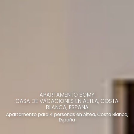
APARTAMENTO BOMY
CASA DE VACACIONES EN ALTEA, COSTA
BLANCA, ESPAÑA
Apartamento para 4 personas en Altea, Costa Blanca,
España