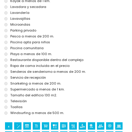
Kayak a menos de 1 km.
parque de atracciones (Terra Mítica), parque temático (Terra Mítica),
Lavadora y secadora
zoológico (Terra Natura), parque de vida salvaje (Terra Natura) y
parque acuático (Aqualandia) (a menos de 10 kilómetros de la
Lavandería
casa)
Lavavajillas
Microondas
Lugares de interés y cultura en Altea, Costa Blanca
Parking privado
sitio histórico (Iglesia casco antiguo) (a menos de 5 kilómetros del
Pesca a menos de 200 m.
alojamiento)
Piscina apta para niños
museo (Museo de Chocolate) y castillo (Castillo de Guadalest) (a
Piscina comunitaria
menos de 25 kilómetros del alojamiento)
Playa a menos de 100 m.
Deportes
Restaurante disponible dentro del complejo
golf (Golf Don Cayo), senderismo, ciclismo, kayak, pesca, buceo,
Ropa de cama incluida en el precio
snorkel y windsurf (a menos de 1000 metros del apartamento)
Senderos de senderismo a menos de 200 m.
tenis y escalada (a menos de 5 kilómetros del apartamento)
Servicio de recepción
Snorkeling a menos de 200 m.
Supermercado a menos de 1 km.
Tamaño del edificio 130 m2.
Televisión
Toallas
Windsurfing a menos de 500 m.