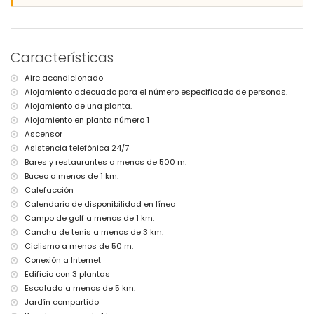
apartamento)
aeropuerto más cercano: Alicante (a menos de 100 kilómetros del
apartamento)
segundo aeropuerto más cercano: Valencia (> 100 kilómetros)
transporte público cercano: tren a menos de 1000 metros
Características
no se admiten mascotas
El edificio donde se encuentra el alojamiento cuenta con ascensor.
Aire acondicionado
El alojamiento es muy adecuado para familias con niños y para
Alojamiento adecuado para el número especificado de personas.
sesiones fotográficas.
Alojamiento de una planta.
Servicios e instalaciones incluidos en el precio del alquiler del
Alojamiento en planta número 1
apartamento
Ascensor
internet (WiFi)
Asistencia telefónica 24/7
aspiradora y plancha con tabla de planchar
Bares y restaurantes a menos de 500 m.
ropa de cama y toallas
Buceo a menos de 1 km.
servicio de recepción y servicio de emergencia 24 horas
Calefacción
Servicios e instalaciones con coste adicional
Calendario de disponibilidad en línea
Campo de golf a menos de 1 km.
servicio de lavandería
Cancha de tenis a menos de 3 km.
calefacción por suelo radiante
cuna para niños (bajo demanda)
Ciclismo a menos de 50 m.
Conexión a Internet
Entretenimiento y actividades de ocio para sus vacaciones en
Edificio con 3 plantas
Altea, Costa Blanca
Escalada a menos de 5 km.
bar y paseo marítimo (Marítimo) (a menos de 500 metros de la
Jardín compartido
casa)