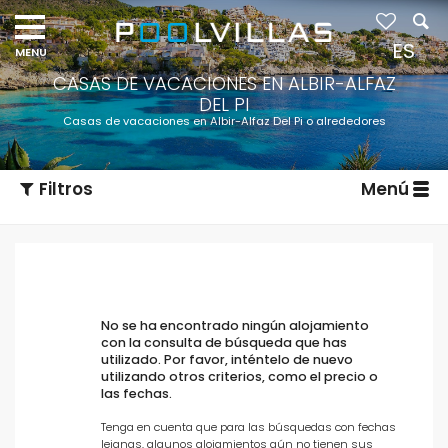
ES
CASAS DE VACACIONES EN ALBIR-ALFAZ
DEL PI
Casas de vacaciones en Albir-Alfaz Del Pi o alrededores
Filtros
Menú
No se ha encontrado ningún alojamiento
con la consulta de búsqueda que has
utilizado. Por favor, inténtelo de nuevo
utilizando otros criterios, como el precio o
Tipo de alojamiento
las fechas.
Tenga en cuenta que para las búsquedas con fechas
lejanas, algunos alojamientos aún no tienen sus