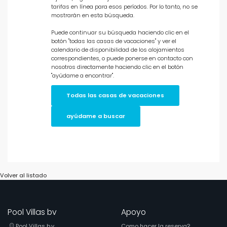
Personas
tarifas en línea para esos períodos. Por lo tanto, no se
mostrarán en esta búsqueda.
Dormitorios
Puede continuar su búsqueda haciendo clic en el
botón "todas las casas de vacaciones" y ver el
calendario de disponibilidad de los alojamientos
correspondientes, o puede ponerse en contacto con
Cuartos de baño
nosotros directamente haciendo clic en el botón
"ayúdame a encontrar".
Todas las casas de vacaciones
ayúdame a buscar
Servicios populares
Volver al listado
Condiciones
Pool Villas bv
Apoyo
Opciones
Pool Villas b.v.
Como hacer la reserva?