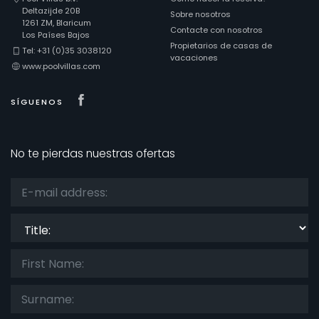
Deltazijde 20B
Sobre nosotros
1261 ZM, Blaricum
Contacte con nosotros
Los Países Bajos
Propietarios de casas de
Distancias
Tel: +31 (0)35 3038120
vacaciones
www.poolvillas.com
Visit our Facebook page
SÍGUENOS
Confort
No te pierdas nuestras ofertas
Servicios
Title:
Vistas
Categorías adicionales